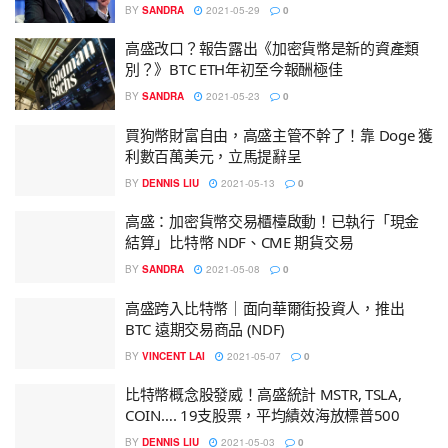
BY
SANDRA
2021-05-29
0
高盛改口？報告露出《加密貨幣是新的資產類
別？》BTC ETH年初至今報酬極佳
BY
SANDRA
2021-05-23
0
買狗幣財富自由，高盛主管不幹了！靠 Doge 獲
利數百萬美元，立馬提辭呈
BY
DENNIS LIU
2021-05-13
0
高盛：加密貨幣交易櫃檯啟動！已執行「現金
結算」比特幣 NDF、CME 期貨交易
BY
SANDRA
2021-05-08
0
高盛跨入比特幣｜面向華爾街投資人，推出
BTC 遠期交易商品 (NDF)
BY
VINCENT LAI
2021-05-07
0
比特幣概念股發威！高盛統計 MSTR, TSLA,
COIN…. 19支股票，平均績效海放標普500
BY
DENNIS LIU
2021-05-03
0