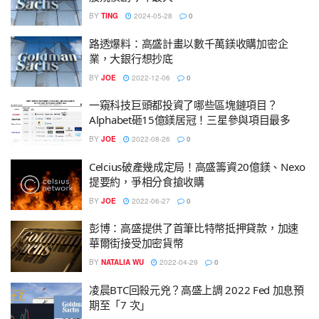
BY
TING
2024-05-28
0
路透爆料：高盛計畫以數千萬鎂收購加密企
業，大銀行想抄底
BY
JOE
2022-12-06
0
一窺科技巨頭都投資了哪些區塊鏈項目？
Alphabet砸15億鎂居冠！三星參與項目最多
BY
JOE
2022-08-26
0
Celcius破產幾成定局！高盛籌資20億鎂、Nexo
提要約，爭相分食搶收購
BY
JOE
2022-06-27
0
彭博：高盛提供了首筆比特幣抵押貸款，加速
華爾街接受加密貨幣
BY
NATALIA WU
2022-04-29
0
凌晨BTC回殺元兇？高盛上調 2022 Fed 加息預
期至「7 次」