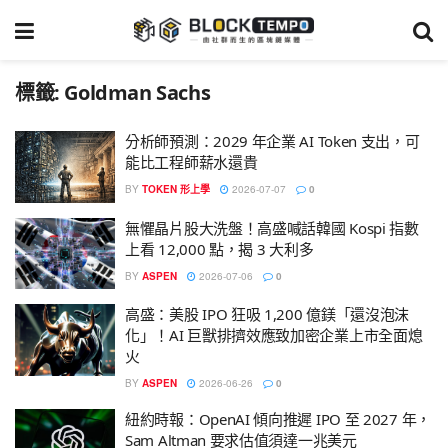
標籤:
Goldman Sachs
分析師預測：2029 年企業 AI Token 支出，可
能比工程師薪水還貴
BY
TOKEN 形上學
2026-07-07
0
無懼晶片股大洗盤！高盛喊話韓國 Kospi 指數
上看 12,000 點，揭 3 大利多
BY
ASPEN
2026-07-06
0
高盛：美股 IPO 狂吸 1,200 億鎂「還沒泡沫
化」！AI 巨獸排擠效應致加密企業上市全面熄
火
BY
ASPEN
2026-06-26
0
紐約時報：OpenAI 傾向推遲 IPO 至 2027 年，
Sam Altman 要求估值須達一兆美元