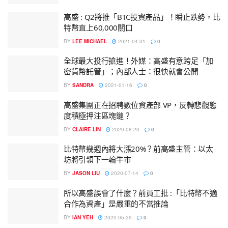
高盛 : Q2將推「BTC投資產品」！瞬止跌勢，比
特幣直上60,000關口
BY
LEE MICHAEL
2021-04-01
0
全球最大投行搶進！外媒：高盛有意跨足「加
密貨幣託管」；內部人士：很快就會公開
BY
SANDRA
2021-01-16
0
高盛集團正在招聘數位資產部 VP，反轉悲觀態
度積極押注區塊鏈？
BY
CLAIRE LIN
2020-08-20
0
比特幣幾週內將大漲20%？前高盛主管：以太
坊將引領下一輪牛市
BY
JASON LIU
2020-07-14
0
所以高盛誤會了什麼？前員工批 :「比特幣不適
合作為資產」是嚴重的不當推論
BY
IAN YEH
2020-05-29
0