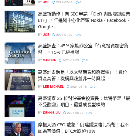
BY
JOE
2022-02-11
0
高盛新動作｜向 SEC 申請 「DeFi 與區塊鏈股票
ETF」，但追蹤中心化巨頭 Nokia、Facebook、
Google…
BY
JOE
2021-07-27
0
高盛調查：45% 家族辦公室「有意投資加密貨
幣」，15% 已經進場
BY
SANDRA
2021-07-23
0
高盛計畫跨足「以太幣期貨和選擇權」！數位
資產高管：機構興趣並非一時興起
BY
LEE MICHAEL
2021-06-15
0
高盛調查 25 位對沖基金投資長：比特幣是「最
不受歡迎」項目，最愛成長型標的
BY
DENNIS LIU
2021-06-07
0
摩根大通 CEO 戴蒙：仍建議遠離比特幣！我不
認為有價值；BTC大跌超10%