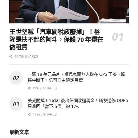
王世堅喊「汽車關稅該廢掉」！裕
隆是扶不起的阿斗，保護 70 年還在
做租賃
41756 SHARES
一顆 18 美元晶片，讓烏克蘭無人機在 GPS 干擾、遙
控中斷下，仍可自主鎖定目標
22466 SHARES
美光關掉 Crucial 後出保固改退現金！網友送修 DDR5
只拿回「當下市價」的 17%
18995 SHARES
最新文章