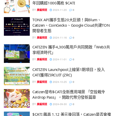
年回購超1000萬枚 $CATI
BY
廣編頻道
2024-11-20
0
TONX API攜手生態20大巨頭！與Blum、
Catizen、CoinGecko、Google Cloud共建TON
開發者生態
BY
廣編頻道
2024-11-16
0
CATIZEN 攜手4,300萬用戶共同開啟「Web3共
享經濟時代」
BY
廣編頻道
2024-11-01
0
CATIZEN Launchpool上線第1期項目，投入
CATI獲得ZIRCUIT (ZRC)
BY
廣編頻道
2024-10-25
0
Catizen發布$CATI全新應用場景 「空投戰令
Airdrop Pass」，開啟代幣分發新篇章
BY
廣編頻道
2024-09-30
0
$CATI 飆高 1.12 美元後回落，Catizen是否會複