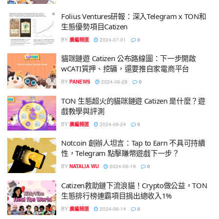
Folius Ventures研報：深入Telegram x TON和
生態優勢項目Catizen
BY
廣編頻道
2024-07-01
0
貓咪鏈遊 Catizen 公布路線圖：下一步開啟
wCATI質押、挖礦，還要推自家電商平台
BY
PANEWS
2024-06-28
0
TON 生態超火的貓咪鏈遊 Catizen 是什麼？遊
戲教學與評測
BY
廣編頻道
2024-06-24
0
Notcoin 創辦人坦言：Tap to Earn 不具可持續
性，Telegram 點擊賺幣遊戲下一步？
BY
NATALIA WU
2024-06-19
0
Catizen救助鏈下流浪貓！Crypto做公益，TON
生態排行榜連霸項目捐出總收入1%
BY
廣編頻道
2024-06-14
0