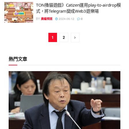
TON擼貓遊戲》Catizen運用play-to-airdrop模
式，將Telegram變成Web3遊樂場
BY
廣編頻道
2024-06-12
0
1
2
熱門文章