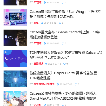
BY
BT宙域
2024-08-23
0
Catizen推出新空戰遊戲「Star Wing」可埋伏空
投？網喊：先發幣$CATI再說
BY
JOE
2024-08-12
0
Catizen重大宣布：Game Center將上線，18款
爆紅遊戲逐步登陸
BY
BT宙域
2024-08-06
0
TON生態最大建設者》TOP宣布投資 Catizen.AI
發行平台 “PLUTO Studio”
BY
廣編頻道
2024-07-16
0
億級流量湧入》Delphi Digital 萬字報告速覽
TON遊戲生態
BY
REPRINT-HELPER
2024-07-16
0
Catizen公開發幣標準、野心路線圖，創辦人
David Mak八月登陸ABS2024揭秘成功關鍵
BY
GONE.
2024-07-05
0