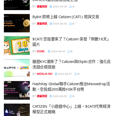
BY
廣編頻道
2024-09-09
0
Bybit 即將上線 Catizen (CATI ) 現貨交易
BY
廣編頻道
2024-09-05
0
$CATI 空投要來了？Catizen 突發「倒數18天」
圖片
BY
GONE.
2024-09-04
0
鏈遊KYC潮來了？Catizen與Eliptic合作：強化反
洗錢合規措施
BY
NATALIA WU
2024-08-27
0
HashKey Global聯手Catizen推出Meowdrop活
動，空投超200萬枚HSK平台幣
BY
廣編頻道
2024-08-26
0
CATIZEN「小遊戲中心」上線，$CATI代幣經濟
模型正式揭曉