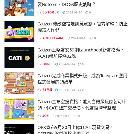
製Notcoin、DOGS歷史軌跡？
BY
EDITOR JR.
2024-09-20
0
Catizen 修改空投規則惹眾怒，官方解釋：防止
機器人作弊
BY
ARTHUR WANG
2024-09-16
0
Catizen上架幣安59期Launchpool新幣挖礦，
$CATI盤前爆漲32％
BY
GONE.
2024-09-14
0
Catizen完成商業模式升級，成為Telegram應用
程式發展的領頭羊
BY
BT宙域
2024-09-13
0
Catizen宣布空投資格：進入白銀級玩家皆可申
領，$CATI 盤前交易價、代幣經濟學整理
BY
JOE
2024-09-12
0
OKX宣布9月20日上線$CATI現貨交易，
CATIZEN盤前價格出現上漲