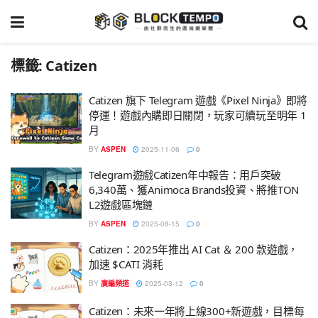
標籤:
Catizen
Catizen 旗下 Telegram 遊戲《Pixel Ninja》即將
停運！遊戲內購即日關閉，玩家可續玩至明年 1
月
BY
ASPEN
2025-11-06
0
Telegram遊戲Catizen年中報告：用戶突破
6,340萬、獲Animoca Brands投資、將推TON
L2遊戲區塊鏈
BY
ASPEN
2025-08-15
0
Catizen：2025年推出 AI Cat ＆ 200 款遊戲，
加速 $CATI 消耗
BY
廣編頻道
2025-03-12
0
Catizen：未來一年將上線300+新遊戲，目標每