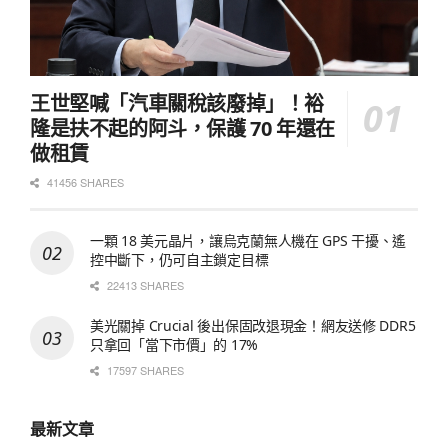
王世堅喊「汽車關稅該廢掉」！裕
隆是扶不起的阿斗，保護 70 年還在
做租賃
41456 SHARES
一顆 18 美元晶片，讓烏克蘭無人機在 GPS 干擾、遙
控中斷下，仍可自主鎖定目標
22413 SHARES
美光關掉 Crucial 後出保固改退現金！網友送修 DDR5
只拿回「當下市價」的 17%
17597 SHARES
最新文章