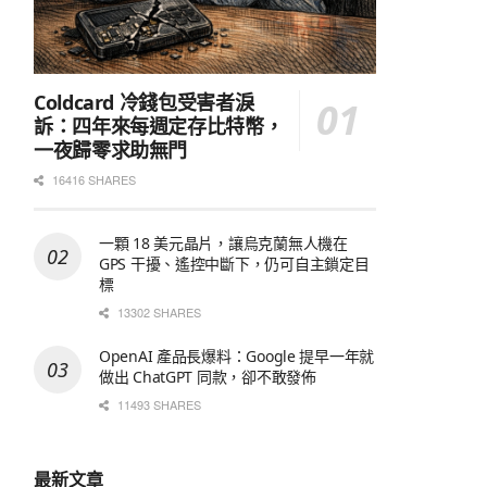
Coldcard 冷錢包受害者淚
訴：四年來每週定存比特幣，
一夜歸零求助無門
16416 SHARES
一顆 18 美元晶片，讓烏克蘭無人機在
GPS 干擾、遙控中斷下，仍可自主鎖定目
標
13302 SHARES
OpenAI 產品長爆料：Google 提早一年就
做出 ChatGPT 同款，卻不敢發佈
11493 SHARES
最新文章