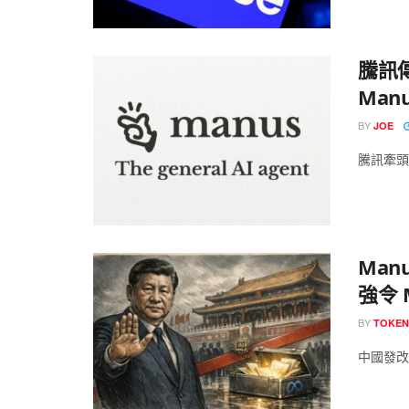
騰訊傳
Man
BY
JOE
騰訊牽頭聯
Ma
強令 
BY
TOKE
中國發改委