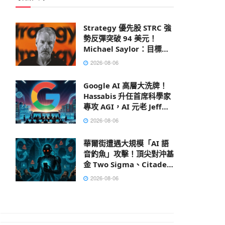
Strategy 優先股 STRC 強
勢反彈突破 94 美元！
Michael Saylor：目標成
為全球市值最大公司
2026-08-06
Google AI 高層大洗牌！
Hassabis 升任首席科學家
專攻 AGI，AI 元老 Jeff
Dean 離職創業
2026-08-06
華爾街遭遇大規模「AI 語
音釣魚」攻擊！頂尖對沖基
金 Two Sigma、Citadel
皆成目標
2026-08-06