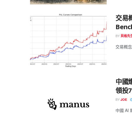
交易
Benc
BY
貝格先
交易概念
中國爆
領投
BY
JOE
中國 AI 