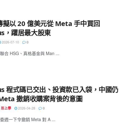
擬以 20 億美元從 Meta 手中買回
us，躍居最大股東
2026-07-10
0
合 HSG、真格基金與 Man ...
nus 程式碼已交出、投資款已入袋，中國仍
Meta 撤銷收購案背後的意圖
2026-04-28
N 形上學
0
週一下令撤銷 Meta 對 A ...