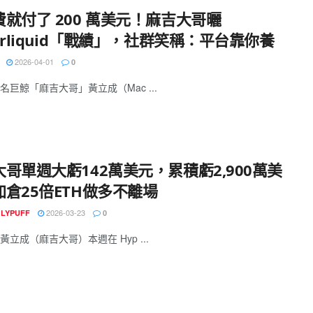
就付了 200 萬美元！麻吉大哥曬
erliquid「戰績」，社群笑稱：平台靠你養
2026-04-01
0
名巨鯨「麻吉大哥」黃立成（Mac ...
哥單週大虧142萬美元，累積虧2,900萬美
加倉25倍ETH做多不離場
2026-03-23
GLYPUFF
0
黃立成（麻吉大哥）本週在 Hyp ...