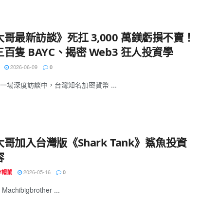
哥最新訪談》死扛 3,000 萬鎂虧損不賣！
百隻 BAYC、揭密 Web3 狂人投資學
2026-06-09
0
一場深度訪談中，台灣知名加密貨幣 ...
哥加入台灣版《Shark Tank》鯊魚投資
容
2026-05-16
EY帽鼠
0
chibigbrother ...