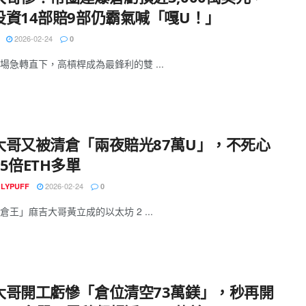
投資14部賠9部仍霸氣喊「嘎U！」
2026-02-24
0
場急轉直下，高槓桿成為最鋒利的雙 ...
大哥又被清倉「兩夜賠光87萬U」，不死心
5倍ETH多單
2026-02-24
GLYPUFF
0
倉王」麻吉大哥黃立成的以太坊 2 ...
大哥開工虧慘「倉位清空73萬鎂」，秒再開