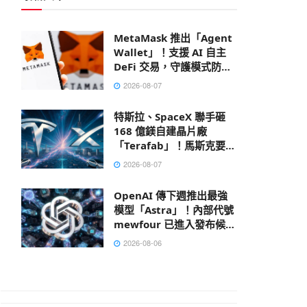
MetaMask 推出「Agent
Wallet」！支援 AI 自主
DeFi 交易，守護模式防禦
鏈上風險
2026-08-07
特斯拉、SpaceX 聯手砸
168 億鎂自建晶片廠
「Terafab」！馬斯克要打
造地表最大建築
2026-08-07
OpenAI 傳下週推出最強
模型「Astra」！內部代號
mewfour 已進入發布候選
階段
2026-08-06