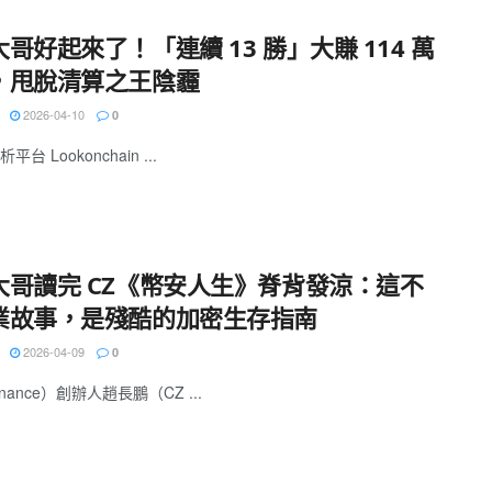
哥好起來了！「連續 13 勝」大賺 114 萬
，甩脫清算之王陰霾
2026-04-10
0
台 Lookonchain ...
大哥讀完 CZ《幣安人生》脊背發涼：這不
業故事，是殘酷的加密生存指南
2026-04-09
0
nance）創辦人趙長鵬（CZ ...