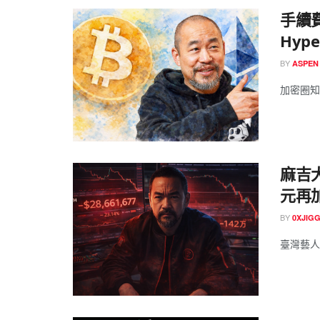
手續費
Hyp
BY
ASPEN
加密圈知
麻吉大
元再
BY
0XJIG
臺灣藝人