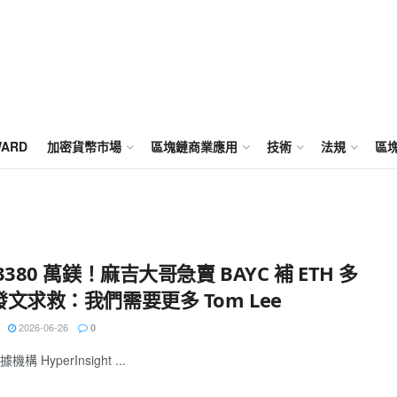
WARD
加密貨幣市場
區塊鏈商業應用
技術
法規
區
3380 萬鎂！麻吉大哥急賣 BAYC 補 ETH 多
文求救：我們需要更多 Tom Lee
2026-06-26
0
構 HyperInsight ...