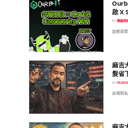
Our
啟 X 
BY
廣編頻
加密貨幣交
麻吉
髮省下
BY
0XJIG
台灣知名
麻吉