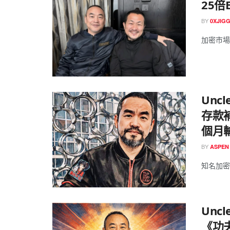
25倍
BY
0XJIG
加密市場
Unc
存款補
個月
BY
ASPEN
知名加密貨
Unc
《功