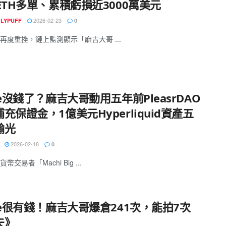
ETH多單、累積虧損近3000萬美元
2026-02-23
GLYPUFF
0
再度重挫，鏈上監測顯示「麻吉大哥 ...
le沒錢了？麻吉大哥動用五年前PleasrDAO
充保證金，1億美元Hyperliquid資產五
輸光
2026-02-18
0
幣交易者「Machi Big ...
le很有錢！麻吉大哥爆倉241次，能拍7次
夫》