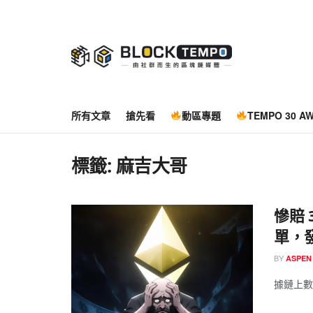
所有文章
搶先看
動區專題
TEMPO 30 A
標籤:
麻吉大哥
慘賠 
單，發
BY
ASPEN
據鏈上數據機