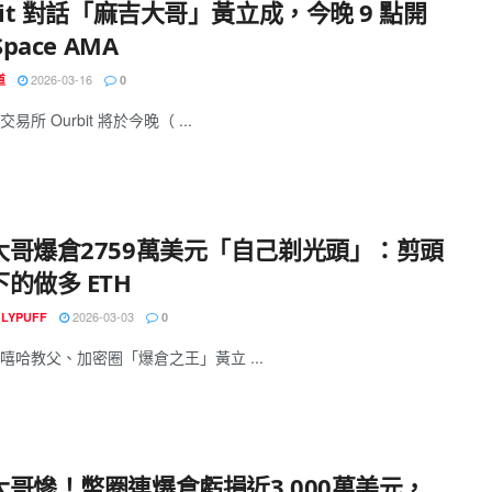
bit 對話「麻吉大哥」黃立成，今晚 9 點開
Space AMA
2026-03-16
道
0
易所 Ourbit 將於今晚（ ...
大哥爆倉2759萬美元「自己剃光頭」：剪頭
的做多 ETH
2026-03-03
GLYPUFF
0
嘻哈教父、加密圈「爆倉之王」黃立 ...
大哥慘！幣圈連爆倉虧損近3,000萬美元，