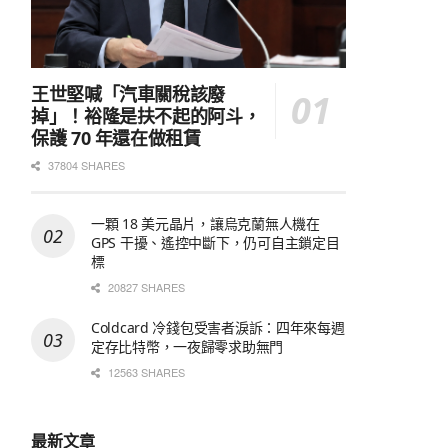
王世堅喊「汽車關稅該廢
掉」！裕隆是扶不起的阿斗，
保護 70 年還在做租賃
37804 SHARES
一顆 18 美元晶片，讓烏克蘭無人機在
GPS 干擾、遙控中斷下，仍可自主鎖定目
標
20827 SHARES
Coldcard 冷錢包受害者淚訴：四年來每週
定存比特幣，一夜歸零求助無門
12563 SHARES
最新文章