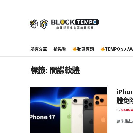
所有文章
搶先看
動區專題
TEMPO 30 A
標籤:
間諜軟體
iPh
體免
BY
0XJIG
蘋果推出記