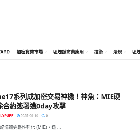
WARD
加密貨幣市場
區塊鏈商業應用
技術
法規
區
one17系列成加密交易神機！神魚：MIE硬
除合約簽署遭0day攻擊
2025-09-10
GLYPUFF
0
憶體完整性強化 (MIE)，透 ...