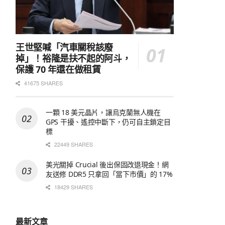
王世堅喊「汽車關稅該廢
掉」！裕隆是扶不起的阿斗，
保護 70 年還在做租賃
41675 SHARES
一顆 18 美元晶片，讓烏克蘭無人機在
GPS 干擾、遙控中斷下，仍可自主鎖定目
標
22449 SHARES
美光關掉 Crucial 後出保固改退現金！網
友送修 DDR5 只拿回「當下市價」的 17%
18429 SHARES
最新文章