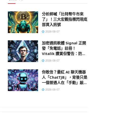
分析師喊「比特幣牛市來
了」！三大宏觀指標閃現底
部買入訊號
2026-08-07
加密通訊軟體 Signal 正開
發「免電話」註冊！
Vitalik 讚賞但警告：防不
了 AI 大數據肉搜，偽匿名
2026-08-07
性已死
你敢信？最紅 AI 聊天機器
人「ChatTJB」，背後只是
一個普通人在「手動」敲出
回覆
2026-08-07