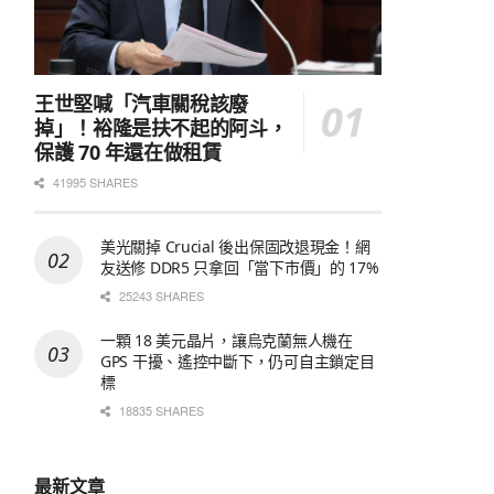
王世堅喊「汽車關稅該廢
掉」！裕隆是扶不起的阿斗，
保護 70 年還在做租賃
41995 SHARES
美光關掉 Crucial 後出保固改退現金！網
友送修 DDR5 只拿回「當下市價」的 17%
25243 SHARES
一顆 18 美元晶片，讓烏克蘭無人機在
GPS 干擾、遙控中斷下，仍可自主鎖定目
標
18835 SHARES
最新文章