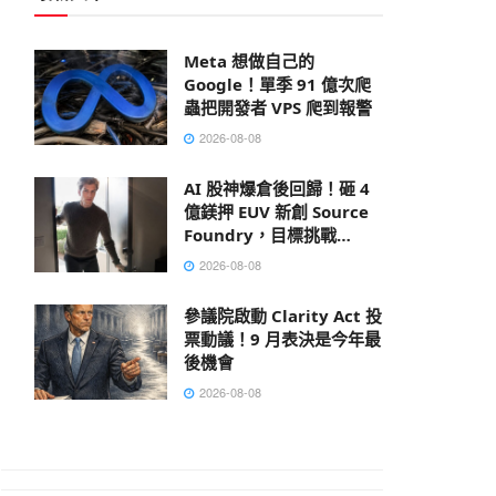
Meta 想做自己的
Google！單季 91 億次爬
蟲把開發者 VPS 爬到報警
2026-08-08
AI 股神爆倉後回歸！砸 4
億鎂押 EUV 新創 Source
Foundry，目標挑戰
ASML
2026-08-08
參議院啟動 Clarity Act 投
票動議！9 月表決是今年最
後機會
2026-08-08