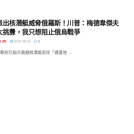
派出核潛艇威脅俄羅斯！川普：梅德韋傑夫
太挑釁，我只想阻止俄烏戰爭
2025-08-02
 JR.
0
華府已指示兩艘核潛艇前往「適當地 ...