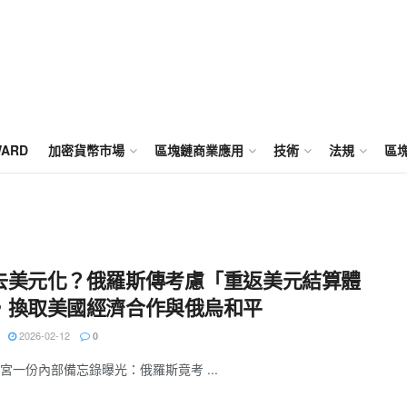
WARD
加密貨幣市場
區塊鏈商業應用
技術
法規
區
去美元化？俄羅斯傳考慮「重返美元結算體
，換取美國經濟合作與俄烏和平
2026-02-12
0
宮一份內部備忘錄曝光：俄羅斯竟考 ...