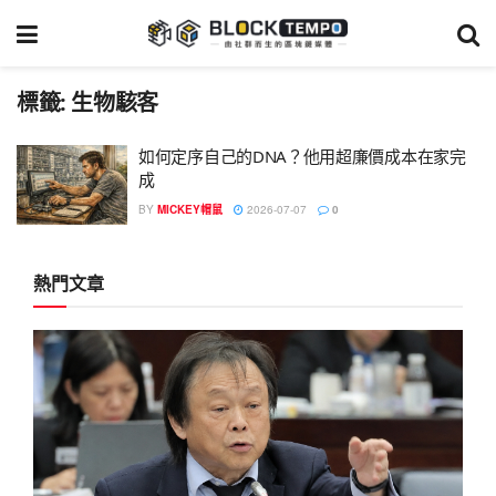
標籤:
生物駭客
如何定序自己的DNA？他用超廉價成本在家完
成
BY
MICKEY帽鼠
2026-07-07
0
熱門文章