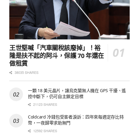
王世堅喊「汽車關稅該廢掉」！裕
隆是扶不起的阿斗，保護 70 年還在
做租賃
38035 SHARES
一顆 18 美元晶片，讓烏克蘭無人機在 GPS 干擾、遙
控中斷下，仍可自主鎖定目標
21123 SHARES
Coldcard 冷錢包受害者淚訴：四年來每週定存比特
幣，一夜歸零求助無門
12592 SHARES