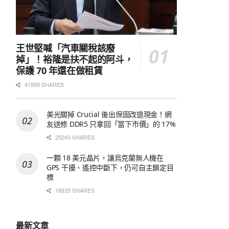
王世堅喊「汽車關稅該廢
掉」！裕隆是扶不起的阿斗，
保護 70 年還在做租賃
41995 SHARES
美光關掉 Crucial 後出保固改退現金！網
友送修 DDR5 只拿回「當下市價」的 17%
25243 SHARES
一顆 18 美元晶片，讓烏克蘭無人機在
GPS 干擾、遙控中斷下，仍可自主鎖定目
標
18835 SHARES
最新文章