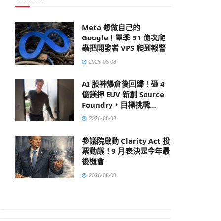
Meta 想做自己的
Google！單季 91 億次爬
蟲把開發者 VPS 爬到報警
2026-08-08
AI 股神爆倉後回歸！砸 4
億鎂押 EUV 新創 Source
Foundry，目標挑戰
ASML
2026-08-08
參議院啟動 Clarity Act 投
票動議！9 月表決是今年最
後機會
2026-08-08