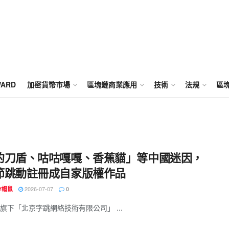
WARD
加密貨幣市場
區塊鏈商業應用
技術
法規
區
的刀盾、咕咕嘎嘎、香蕉貓」等中國迷因，
節跳動註冊成自家版權作品
2026-07-07
EY帽鼠
0
旗下「北京字跳網絡技術有限公司」 ...