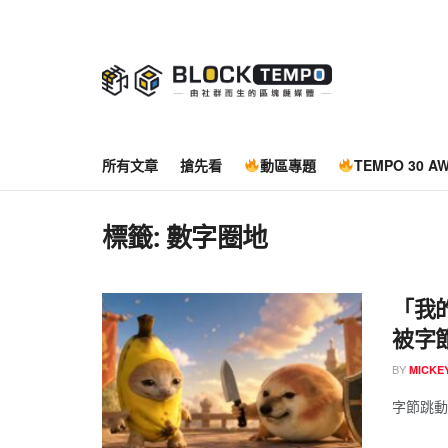
所有文章
搶先看
動區專題
TEMPO 30 A
標籤:
數字圈地
「我
被字
BY
MICK
字節跳動