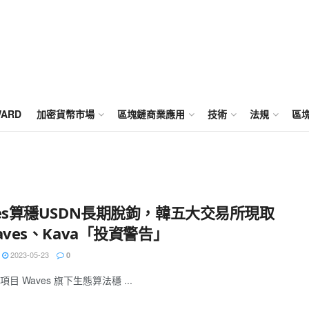
WARD
加密貨幣市場
區塊鏈商業應用
技術
法規
區
ves算穩USDN長期脫鉤，韓五大交易所現取
aves、Kava「投資警告」
2023-05-23
0
目 Waves 旗下生態算法穩 ...