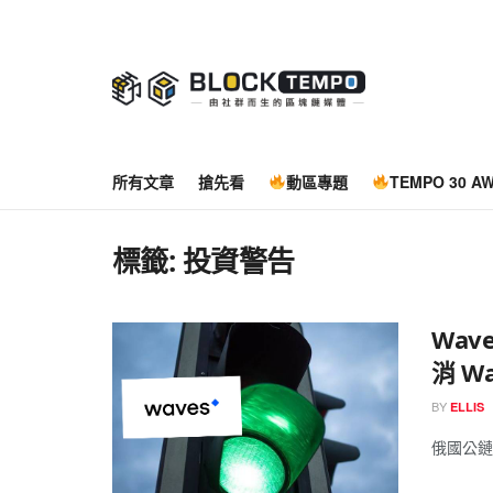
所有文章
搶先看
動區專題
TEMPO 30 A
標籤:
投資警告
Wa
消 W
BY
ELLIS
俄國公鏈項