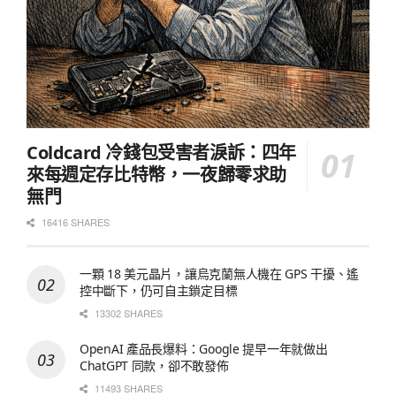
Coldcard 冷錢包受害者淚訴：四年
來每週定存比特幣，一夜歸零求助
無門
16416 SHARES
一顆 18 美元晶片，讓烏克蘭無人機在 GPS 干擾、遙
控中斷下，仍可自主鎖定目標
13302 SHARES
OpenAI 產品長爆料：Google 提早一年就做出
ChatGPT 同款，卻不敢發佈
11493 SHARES