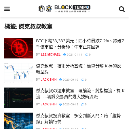
標籤:
傑克叔叔教室
BTC下殺33,333美元！四小時暴跌7.2%、跌破7
千億市值，分析師：牛市正常回調
BY
LEE MICHAEL
2021-01-11
0
傑克叔叔｜技術分析基礎：簡單分辨 K 棒的反
轉型態
BY
JACK SHIH
2020-09-19
0
傑克叔叔の週末教室｜理論流、純指標流、裸 K
流……初識交易員的幾大技術流派
BY
JACK SHIH
2020-09-13
0
傑克叔叔投資教室｜多空判斷入門：藉「趨勢
線」解讀行情