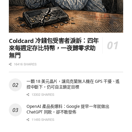
Coldcard 冷錢包受害者淚訴：四年
來每週定存比特幣，一夜歸零求助
無門
16416 SHARES
一顆 18 美元晶片，讓烏克蘭無人機在 GPS 干擾、遙
控中斷下，仍可自主鎖定目標
13302 SHARES
OpenAI 產品長爆料：Google 提早一年就做出
ChatGPT 同款，卻不敢發佈
11493 SHARES