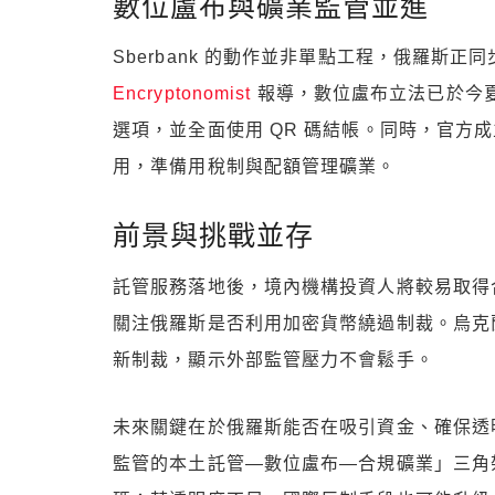
數位盧布與礦業監管並進
Sberbank 的動作並非單點工程，俄羅斯正同
Encryptonomist
報導，數位盧布立法已於今夏通
選項，並全面使用 QR 碼結帳。同時，官方
用，準備用稅制與配額管理礦業。
前景與挑戰並存
託管服務落地後，境內機構投資人將較易取得
關注俄羅斯是否利用加密貨幣繞過制裁。烏克蘭近
新制裁，顯示外部監管壓力不會鬆手。
未來關鍵在於俄羅斯能否在吸引資金、確保透
監管的本土託管—數位盧布—合規礦業」三角