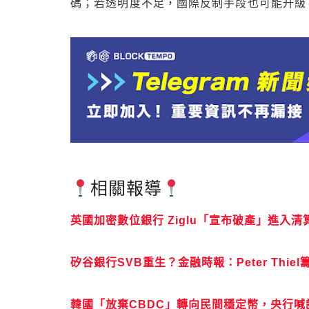
碼；若透明度不足，國際反制手段也可能升級
相關報導
英國加密數位銀行 Ziglu「宣布破產」進入
矽谷銀行SVB重生？金融時報：Peter Thi
韓國「放棄CBDC」轉向民間穩定幣，央行