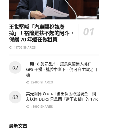
王世堅喊「汽車關稅該廢
掉」！裕隆是扶不起的阿斗，
保護 70 年還在做租賃
41756 SHARES
一顆 18 美元晶片，讓烏克蘭無人機在
GPS 干擾、遙控中斷下，仍可自主鎖定目
標
22466 SHARES
美光關掉 Crucial 後出保固改退現金！網
友送修 DDR5 只拿回「當下市價」的 17%
18995 SHARES
最新文章