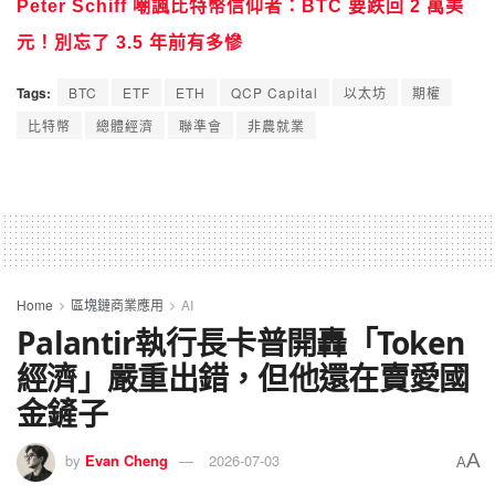
Peter Schiff 嘲諷比特幣信仰者：BTC 要跌回 2 萬美
元！別忘了 3.5 年前有多慘
Tags:
BTC
ETF
ETH
QCP Capital
以太坊
期權
比特幣
總體經濟
聯準會
非農就業
Home
區塊鏈商業應用
AI
Palantir執行長卡普開轟「Token
經濟」嚴重出錯，但他還在賣愛國
金鏟子
A
by
Evan Cheng
2026-07-03
A