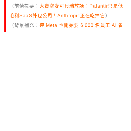
（前情提要：
大賣空麥可貝瑞放話：Palantir只是低
毛利SaaS外包公司！Anthropic正在吃掉它
）
（背景補充：
連 Meta 也開始要 6,000 名員工 AI 省
著用，用量不等於有效產出
）
本文目錄
完全出錯的是什麼
消耗量的幻覺
token 的鑰匙
Palantir 也在賣鏟子
重點摘要