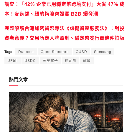
調查：「42% 企業已用穩定幣跨境支付」大省 47% 成
本！麥肯錫、紐約梅隆齊證實 B2B 爆發潮
完整解讀台灣加密貨幣專法《虛擬資產服務法》：對投
資者意義？交易所走入牌照制、穩定幣發行商條件拍板
Tags:
Dunamu
Open Standard
OUSD
Samsung
UPbit
USDC
三星電子
穩定幣
韓國
熱門文章