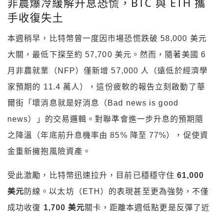
非農爆冷緩解升息恐慌，BTC 與 ETH 攜
手收復失土
本週稍早，比特幣曾一度因市場恐慌跌破 58,000 美元
大關，最低下探至約 57,700 美元。然而，隨著美國 6
月非農就業（NFP）僅新增 57,000 人（遠低於經濟學
家預期的 11.4 萬人），這份疲軟的報告立刻啟動了華
爾街「壞消息就是好消息（Bad news is good
news）」的交易邏輯。對聯準會進一步升息的預期隨
之降溫（年底前升息機率由 85% 降至 77%），促使資
金重新擁抱風險資產。
受此激勵，比特幣迅速拉升，目前已穩穩守住
61,000
美元
防線。以太坊（ETH）的表現甚至更為強勢，不僅
成功收復
1,700 美元
關卡，距離本週低點更是反彈了近