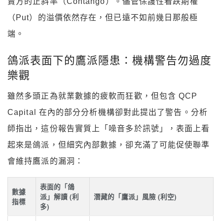
賣方的正斜率（Contango）。儘管保護性看跌期權
（Put）的溢價依然存在，但已遠不如前幾日那般極
端。
鴿派表面下的鷹派隱患：機構警告勿過度
樂觀
雖然多頭正為就業數據的疲軟而狂歡，但包含 QCP
Capital 在內的部分分析機構卻對此提出了警告。分析
師指出，這份報告實質上「噪音多於訊號」，表面上看
起來是鴿派，但細究內部數據，卻充滿了可能促使聯準
會維持鷹派的漏洞：
表面的「鴿
數據
派」解讀 (利
潛藏的「鷹派」風險 (利空)
指標
多)