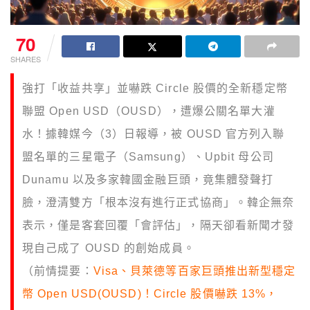
70
SHARES
強打「收益共享」並嚇跌 Circle 股價的全新穩定幣
聯盟 Open USD（OUSD），遭爆公關名單大灌
水！據韓媒今（3）日報導，被 OUSD 官方列入聯
盟名單的三星電子（Samsung）、Upbit 母公司
Dunamu 以及多家韓國金融巨頭，竟集體發聲打
臉，澄清雙方「根本沒有進行正式協商」。韓企無奈
表示，僅是客套回覆「會評估」，隔天卻看新聞才發
現自己成了 OUSD 的創始成員。
（前情提要：
Visa、貝萊德等百家巨頭推出新型穩定
幣 Open USD(OUSD)！Circle 股價嚇跌 13%，