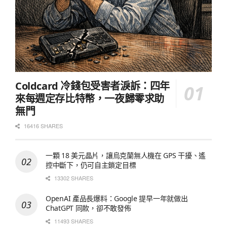
Coldcard 冷錢包受害者淚訴：四年
來每週定存比特幣，一夜歸零求助
無門
16416 SHARES
一顆 18 美元晶片，讓烏克蘭無人機在 GPS 干擾、遙
控中斷下，仍可自主鎖定目標
13302 SHARES
OpenAI 產品長爆料：Google 提早一年就做出
ChatGPT 同款，卻不敢發佈
11493 SHARES