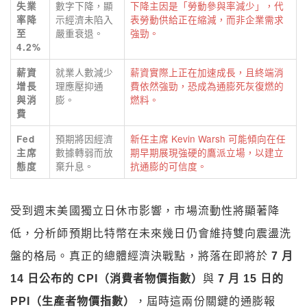
數字下降，顯
下降主因是「勞動參與率減少」，代
失業
示經濟未陷入
表勞動供給正在縮減，而非企業需求
率降
嚴重衰退。
強勁。
至
4.2%
就業人數減少
薪資實際上正在加速成長，且終端消
薪資
理應壓抑通
費依然強勁，恐成為通膨死灰復燃的
增長
膨。
燃料。
與消
費
預期將因經濟
新任主席 Kevin Warsh 可能傾向在任
Fed
數據轉弱而放
期早期展現強硬的鷹派立場，以建立
主席
棄升息。
抗通膨的可信度。
態度
受到週末美國獨立日休市影響，市場流動性將顯著降
低，分析師預期比特幣在未來幾日仍會維持雙向震盪洗
盤的格局。真正的總體經濟決戰點，將落在即將於
7 月
14 日公布的 CPI（消費者物價指數）
與
7 月 15 日的
PPI（生產者物價指數）
，屆時這兩份關鍵的通膨報