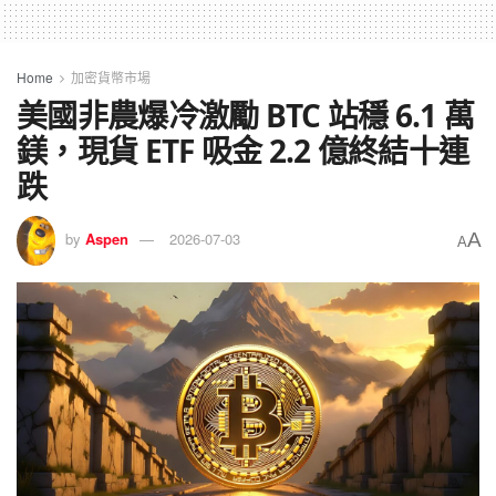
Home
加密貨幣市場
美國非農爆冷激勵 BTC 站穩 6.1 萬
鎂，現貨 ETF 吸金 2.2 億終結十連
跌
A
by
Aspen
2026-07-03
A