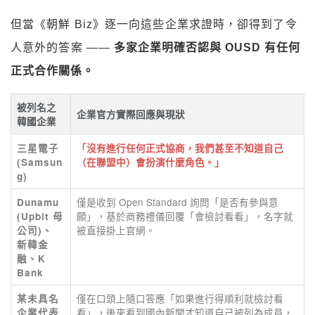
但當《朝鮮 Biz》逐一向這些企業求證時，卻得到了令
人意外的答案 ——
多家企業明確否認與 OUSD 有任何
正式合作關係。
被列名之
企業官方實際回應與現狀
韓國企業
三星電子
「沒有進行任何正式協商，我們甚至不知道自己
(Samsun
（在聯盟中）會扮演什麼角色。」
g)
僅是收到 Open Standard 詢問「是否有參與意
Dunamu
願」，基於商務禮儀回覆「會檢討看看」，名字就
(Upbit 母
被直接掛上官網。
公司)、
新韓金
融、K
Bank
僅在口頭上隨口答應「如果進行得順利就檢討看
某未具名
看」，後來看到國內新聞才知道自己被列為成員，
企業代表