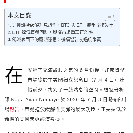
本文目錄
非農爆冷緩解升息恐慌，BTC 與 ETH 攜手收復失土
ETF 逢低買盤回歸，期權市場重現正斜率
鴿派表面下的鷹派隱患：機構警告勿過度樂觀
在
歷經了充滿肅殺之氣的 6 月份後，加密貨幣
市場終於在美國獨立紀念日（7 月 4 日）連
假前夕，找到了一絲喘息的空間。根據分析
師 Naga Avan-Nomayo 於 2026 年 7 月 3 日發布的市
場
報告
，帶動這波緩解性反彈的最大功臣，正是遠低於
預期的美國宏觀經濟數據。