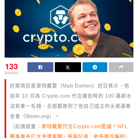
133
SHARES
好萊塢巨星麥特戴蒙（Matt Damon）近日表示，他
前年 10 月為 Crypto.com 代言廣告時的 100 萬薪水
沒有拿一毛錢，全部都進到了他自己成立的水資源基
金會（Water.org）。
（前情提要：
麥特戴蒙代言Crypto.com惹議！NFL
賽事廣告打太兇遭罵翻，衛報記者 : 助長龐氏騙局
）