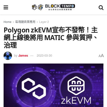
Home
區塊鏈商業應用
Layer 2
Polygon zkEVM宣布不發幣！主
網上線後將用 MATIC 參與質押、
治理
A
by
James
2023-03-30
A