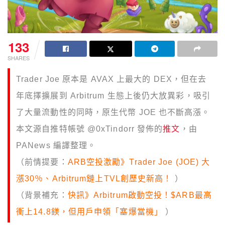
133
SHARES
Trader Joe 原本是 AVAX 上最大的 DEX，但在去
年底擇擴展到 Arbitrum 生態上後仍大放異彩，吸引
了大量流動性的同時，原生代幣 JOE 也不斷高漲。
本文源自推特帳號 @0xTindorr 發佈的
推文
，由
PANews 編譯整理。
（前情提要：
ARB空投激勵》Trader Joe (JOE) 大
漲30％、Arbitrum鏈上TVL創歷史新高！
）
（背景補充：
快訊》Arbitrum啟動空投！$ARB最高
衝上14.8鎂，但用戶申領「塞爆當機」
）