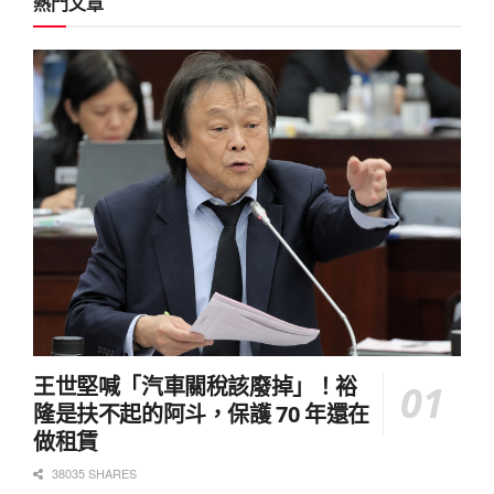
熱門文章
王世堅喊「汽車關稅該廢掉」！裕
隆是扶不起的阿斗，保護 70 年還在
做租賃
38035 SHARES