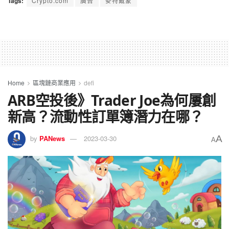
Tags:
Crypto.com
廣告
麥特戴蒙
Home
區塊鏈商業應用
defi
ARB空投後》Trader Joe為何屢創
新高？流動性訂單簿潛力在哪？
A
by
PANews
2023-03-30
A