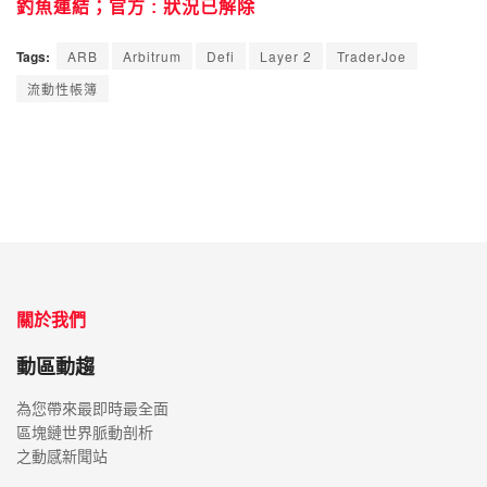
釣魚連結；官方 : 狀況已解除
Tags:
ARB
Arbitrum
Defi
Layer 2
TraderJoe
流動性帳簿
關於我們
動區動趨
為您帶來最即時最全面
區塊鏈世界脈動剖析
之動感新聞站