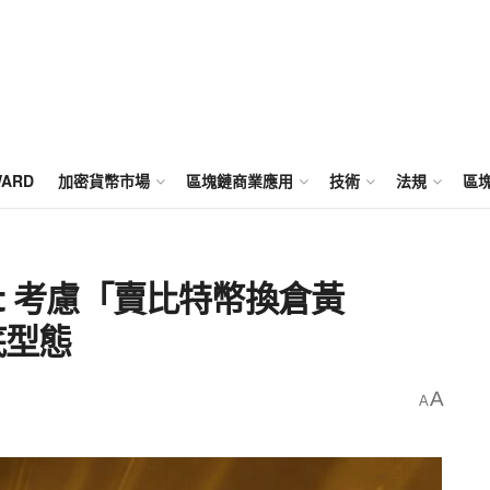
WARD
加密貨幣市場
區塊鏈商業應用
技術
法規
區
ndt 考慮「賣比特幣換倉黃
底型態
A
A