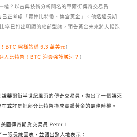
一槍？以古典技術分析聞名的華爾街傳奇交易員
發文，坦言自己正考慮「賣掉比特幣、換倉黃金」。他透過長期
特幣的比率已打出明顯的底部型態，預告黃金未來將大幅跑
幣！BTC 照樣站穩 6.3 萬美元
）
納入比特幣！BTC 迎最強護城河？
）
見證華爾街半世紀風雨的傳奇交易員，拋出了一個讓死
現在或許是把部分比特幣換成實體黃金的最佳時機。
的美國傳奇期貨交易員 Peter L.
平台上發布了一張長線圖表，並語出驚人地表示：