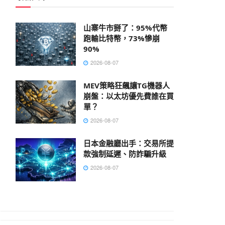
山寨牛市掰了：95%代幣
跑輸比特幣，73%慘崩
90%
2026-08-07
MEV策略狂飆讓TG機器人
崩盤：以太坊優先費誰在買
單？
2026-08-07
日本金融廳出手：交易所提
款強制延遲、防詐騙升級
2026-08-07