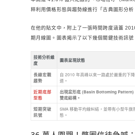
粹利用價格形態與趨勢線進行「古典圖形分析（Classi
在他的貼文中，附上了一張時間跨度涵蓋 2010 
期月線圖。圖表揭示了以下幾個關鍵技術訊號
技術分析維
圖表呈現狀態
度
自 2010 年高峰以來一路處於嚴重的下
長線宏觀
道。
趨勢
近期底部
出現盆形底 (Basin Bottoming Pattern)
型態
雙底結構。
SMA 移動平均線糾結，並帶有小型牛旗
短期突破
態。
訊號
36 萬人圍觀！幣圈信徒急喊