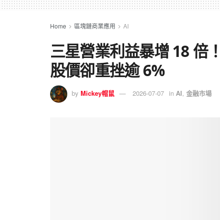
Home
區塊鏈商業應用
AI
三星營業利益暴增 18 
股價卻重挫逾 6%
by
Mickey帽鼠
2026-07-07
in
AI
,
金融市場