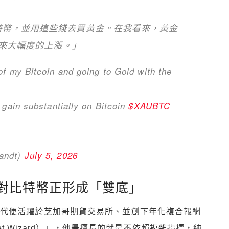
特幣，並用這些錢去買黃金。在我看來，黃金
迎來大幅度的上漲。」
f my Bitcoin and going to Gold with the
 gain substantially on Bitcoin
$XAUBTC
randt)
July 5, 2026
對比特幣正形成「雙底」
1970 年代便活躍於芝加哥期貨交易所、並創下年化複合報酬
ket Wizard）」，他最擅長的就是不依賴複雜指標，純