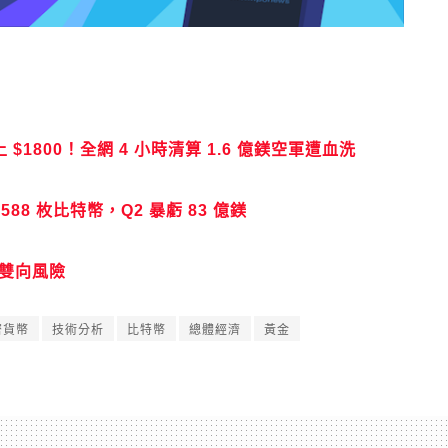
$1800！全網 4 小時清算 1.6 億鎂空軍遭血洗
588 枚比特幣，Q2 暴虧 83 億鎂
入雙向風險
密貨幣
技術分析
比特幣
總體經濟
黃金