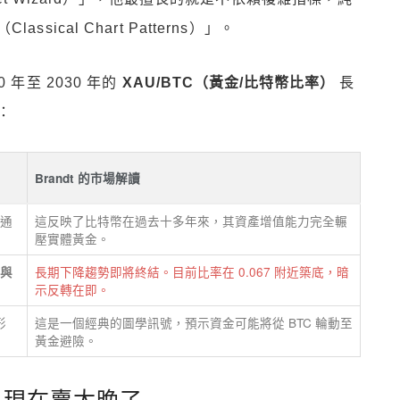
cal Chart Patterns）」。
年至 2030 年的
XAU/BTC（黃金/比特幣比率）
長
：
Brandt 的市場解讀
降通
這反映了比特幣在過去十多年來，其資產增值能力完全輾
壓實體黃金。
長期下降趨勢即將終結。目前比率在 0.067 附近築底，暗
 與
示反轉在即。
形
這是一個經典的圖學訊號，預示資金可能將從 BTC 輪動至
黃金避險。
：現在賣太晚了