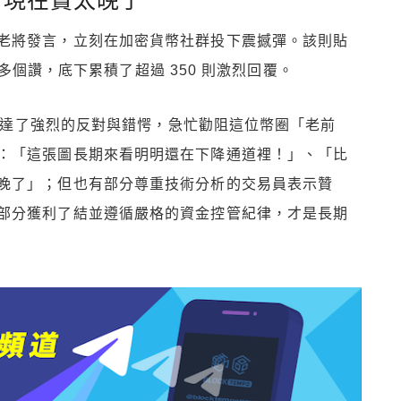
老將發言，立刻在加密貨幣社群投下震撼彈。該則貼
0 多個讚，底下累積了超過 350 則激烈回覆。
此表達了強烈的反對與錯愕，急忙勸阻這位幣圈「老前
：「這張圖長期來看明明還在下降通道裡！」、「比
晚了」；但也有部分尊重技術分析的交易員表示贊
部分獲利了結並遵循嚴格的資金控管紀律，才是長期