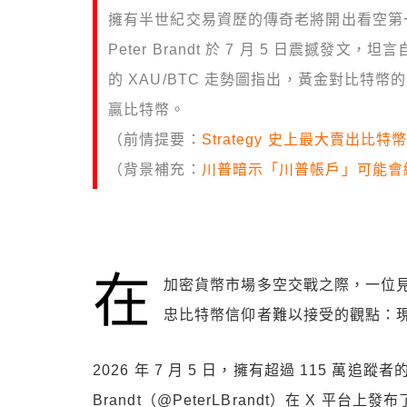
擁有半世紀交易資歷的傳奇老將開出看空第
Peter Brandt 於 7 月 5 日震撼
的 XAU/BTC 走勢圖指出，黃金對比
贏比特幣。
（前情提要：
Strategy 史上最大賣出比特
（背景補充：
川普暗示「川普帳戶」可能會
在
加密貨幣市場多空交戰之際，一位
忠比特幣信仰者難以接受的觀點：
2026 年 7 月 5 日，擁有超過 115 萬追蹤者
Brandt（@PeterLBrandt）在 X 