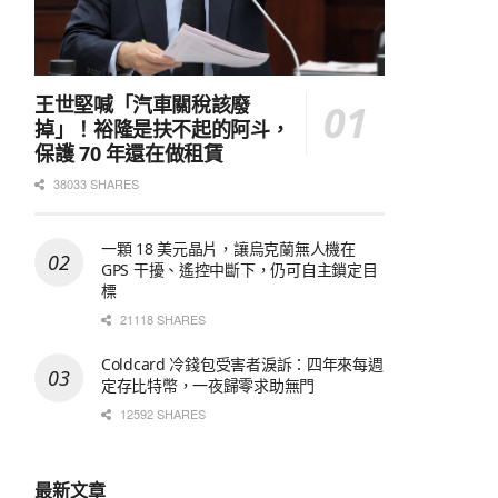
王世堅喊「汽車關稅該廢
掉」！裕隆是扶不起的阿斗，
保護 70 年還在做租賃
38033 SHARES
一顆 18 美元晶片，讓烏克蘭無人機在
GPS 干擾、遙控中斷下，仍可自主鎖定目
標
21118 SHARES
Coldcard 冷錢包受害者淚訴：四年來每週
定存比特幣，一夜歸零求助無門
12592 SHARES
最新文章