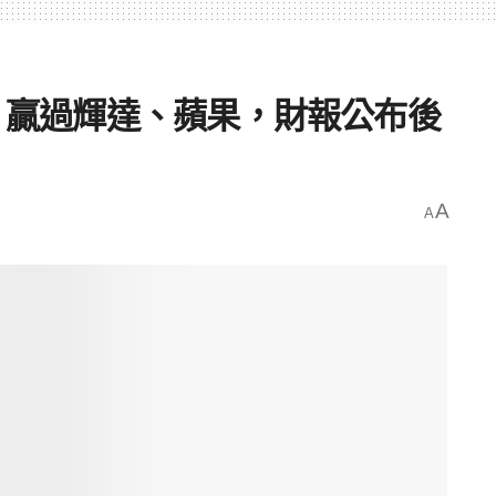
倍！贏過輝達、蘋果，財報公布後
A
A