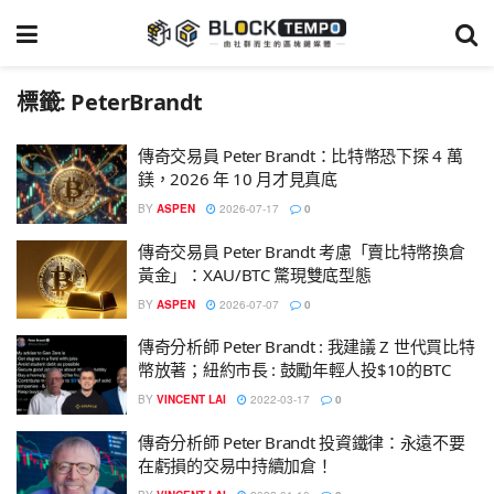
標籤:
PeterBrandt
傳奇交易員 Peter Brandt：比特幣恐下探 4 萬
鎂，2026 年 10 月才見真底
BY
ASPEN
2026-07-17
0
傳奇交易員 Peter Brandt 考慮「賣比特幣換倉
黃金」：XAU/BTC 驚現雙底型態
BY
ASPEN
2026-07-07
0
傳奇分析師 Peter Brandt : 我建議 Z 世代買比特
幣放著；紐約市長 : 鼓勵年輕人投$10的BTC
BY
VINCENT LAI
2022-03-17
0
傳奇分析師 Peter Brandt 投資鐵律：永遠不要
在虧損的交易中持續加倉！