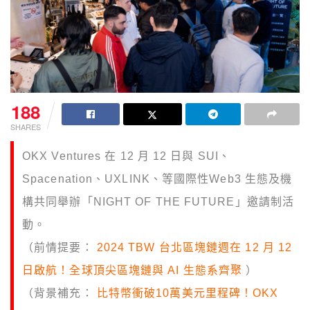
188
SHARES
OKX Ventures 在 12 月 12 日與 SUI、
Spacenation、UXLINK、等國際性Web3 生態及機
構共同舉辦「NIGHT OF THE FUTURE」邀請制活
動。
（前情提要：
2024 TBW 台北區塊鏈週在 12 月 12
日啟航！全球頂尖區塊鏈與 AI 生態系齊聚
）
（背景補充：
比特幣衝破10萬美元里程碑！OKX