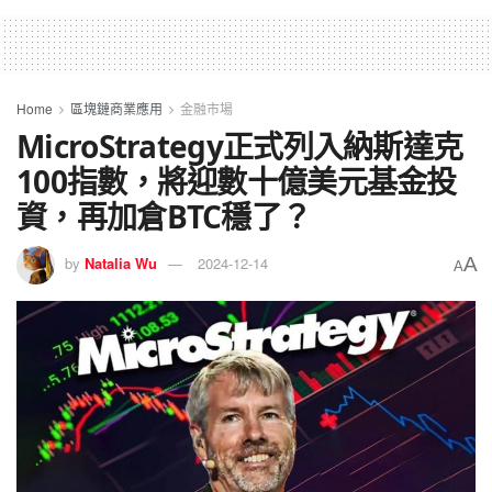
Home
區塊鏈商業應用
金融市場
MicroStrategy正式列入納斯達克
100指數，將迎數十億美元基金投
資，再加倉BTC穩了？
A
by
Natalia Wu
2024-12-14
A