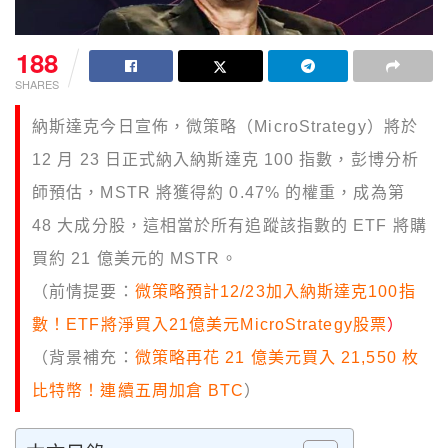
188
SHARES
納斯達克今日宣佈，微策略（MicroStrategy）將於
12 月 23 日正式納入納斯達克 100 指數，彭博分析
師預估，MSTR 將獲得約 0.47% 的權重，成為第
48 大成分股，這相當於所有追蹤該指數的 ETF 將購
買約 21 億美元的 MSTR。
（前情提要：
微策略預計12/23加入納斯達克100指
數！ETF將淨買入21億美元MicroStrategy股票
）
（背景補充：
微策略再花 21 億美元買入 21,550 枚
比特幣！連續五周加倉 BTC
）