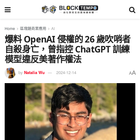
Home
區塊鏈商業應用
AI
爆料 OpenAI 侵權的 26 歲吹哨者
自殺身亡，曾指控 ChatGPT 訓練
模型違反美著作權法
A
by
Natalia Wu
2024-12-14
A