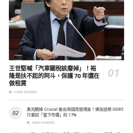
王世堅喊「汽車關稅該廢掉」！裕
隆是扶不起的阿斗，保護 70 年還在
做租賃
41946 SHARES
美光關掉 Crucial 後出保固改退現金！網友送修 DDR5
只拿回「當下市價」的 17%
24804 SHARES