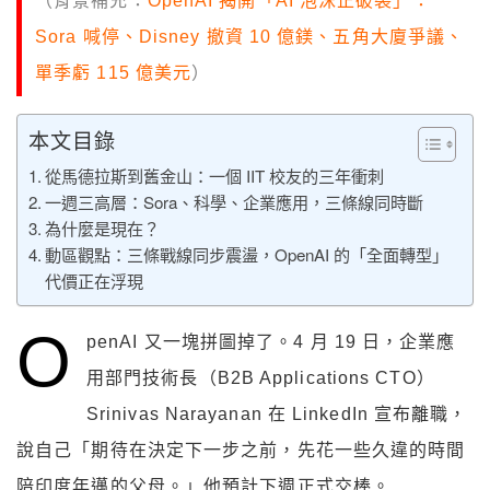
（背景補充：
OpenAI 揭開「AI 泡沫正破裂」：
Sora 喊停、Disney 撤資 10 億鎂、五角大廈爭議、
單季虧 115 億美元
）
本文目錄
從馬德拉斯到舊金山：一個 IIT 校友的三年衝刺
一週三高層：Sora、科學、企業應用，三條線同時斷
為什麼是現在？
動區觀點：三條戰線同步震盪，OpenAI 的「全面轉型」
代價正在浮現
O
penAI 又一塊拼圖掉了。4 月 19 日，企業應
用部門技術長（B2B Applications CTO）
Srinivas Narayanan 在 LinkedIn 宣布離職，
說自己「期待在決定下一步之前，先花一些久違的時間
陪印度年邁的父母。」他預計下週正式交棒。