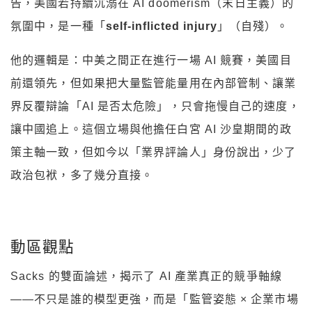
告，美國若持續沉溺在 AI doomerism（末日主義）的
氛圍中，是一種「
self-inflicted injury
」（自殘）。
他的邏輯是：中美之間正在進行一場 AI 競賽，美國目
前還領先，但如果把大量監管能量用在內部管制、讓業
界反覆辯論「AI 是否太危險」，只會拖慢自己的速度，
讓中國追上。這個立場與他擔任白宮 AI 沙皇期間的政
策主軸一致，但如今以「業界評論人」身份說出，少了
政治包袱，多了幾分直接。
動區觀點
Sacks 的雙面論述，揭示了 AI 產業真正的競爭軸線
——不只是誰的模型更強，而是「監管姿態 × 企業市場