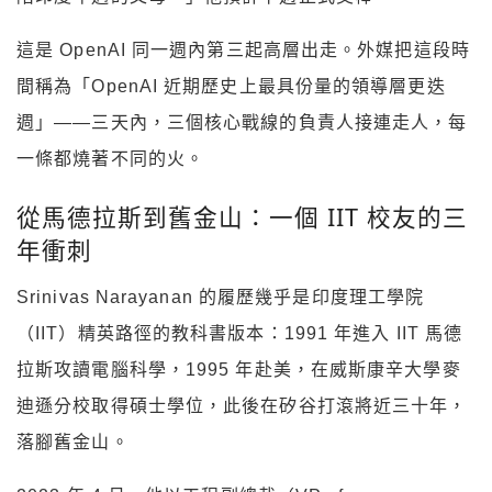
這是 OpenAI 同一週內第三起高層出走。外媒把這段時
間稱為「OpenAI 近期歷史上最具份量的領導層更迭
週」——三天內，三個核心戰線的負責人接連走人，每
一條都燒著不同的火。
從馬德拉斯到舊金山：一個 IIT 校友的三
年衝刺
Srinivas Narayanan 的履歷幾乎是印度理工學院
（IIT）精英路徑的教科書版本：1991 年進入 IIT 馬德
拉斯攻讀電腦科學，1995 年赴美，在威斯康辛大學麥
迪遜分校取得碩士學位，此後在矽谷打滾將近三十年，
落腳舊金山。