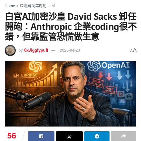
Home
區塊鏈商業應用
AI
白宮AI加密沙皇 David Sacks 卸任
開砲：Anthropic 企業coding很不
錯，但靠監管恐慌做生意
A
by
0xJigglypuff
2026-04-20
A
56