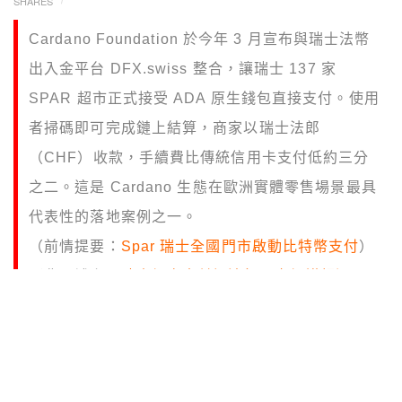
SHARES
Cardano Foundation 於今年 3 月宣布與瑞士法幣
出入金平台 DFX.swiss 整合，讓瑞士 137 家
SPAR 超市正式接受 ADA 原生錢包直接支付。使用
者掃碼即可完成鏈上結算，商家以瑞士法郎
（CHF）收款，手續費比傳統信用卡支付低約三分
之二。這是 Cardano 生態在歐洲實體零售場景最具
代表性的落地案例之一。
（前情提要：
Spar 瑞士全國門市啟動比特幣支付
）
（背景補充：
瑞士加密支付好流行，盧加諾超過15%
市民用穩定幣日常消費
）