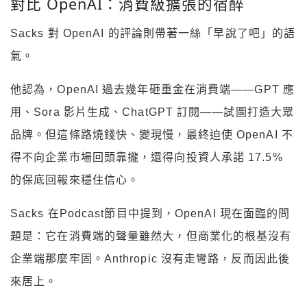
對比 OpenAI：消費級擴張的宿醉
Sacks 對 OpenAI 的評論則帶著一絲「早說了吧」的語
氣。
他認為，OpenAI 過去幾年砸重金在消費端——GPT 應
用、Sora 影片生成、ChatGPT 訂閱——試圖打造大眾
品牌。但這條路燒錢快、變現慢，最終迫使 OpenAI 不
得不向企業市場回頭靠攏，還得向投資人承諾 17.5%
的保底回報來穩住信心。
Sacks 在Podcast節目中提到，OpenAI 現在面臨的問
題是：它在消費端的聲量雖然大，但商業化的根基沒有
企業端那麼牢固。Anthropic 沒有走彎路，反而因此後
來居上。