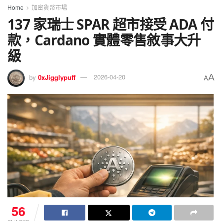
Home
加密貨幣市場
137 家瑞士 SPAR 超市接受 ADA 付
款，Cardano 實體零售敘事大升
級
A
by
0xJigglypuff
2026-04-20
A
56