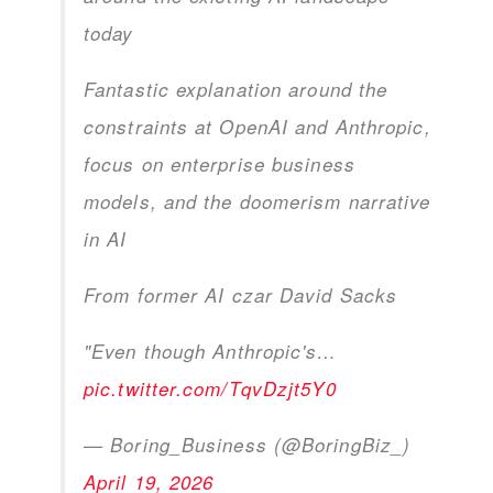
today
Fantastic explanation around the
constraints at OpenAI and Anthropic,
focus on enterprise business
models, and the doomerism narrative
in AI
From former AI czar David Sacks
"Even though Anthropic's…
pic.twitter.com/TqvDzjt5Y0
— Boring_Business (@BoringBiz_)
April 19, 2026