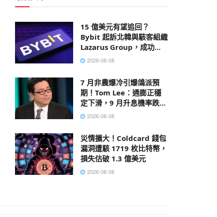
15 億美元有望追回？
Bybit 起訴北韓與駭客組織
Lazarus Group，成功凍
結部分贓款
2026-08-08
7 月非農爆冷引爆鴿派預
期！Tom Lee：通膨正穩
定下滑，9 月升息機率跌破
40%
2026-08-08
災情擴大！Coldcard 錢包
漏洞遭駭 1719 枚比特幣，
損失估破 1.3 億美元
2026-08-08