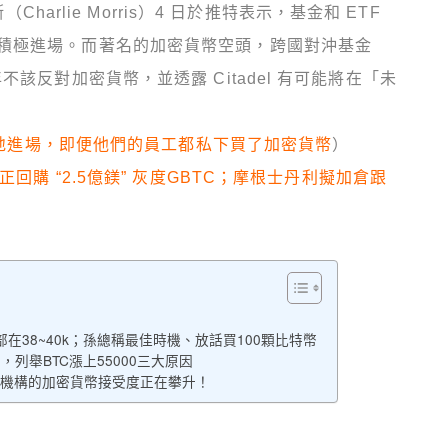
Charlie Morris）4 日於推特表示，基金和 ETF
積極進場。而著名的加密貨幣空頭，跨國對沖基金
悔稱他當年不該反對加密貨幣，並透露 Citadel 有可能將在「未
如預期地進場，即便他們的員工都私下買了加密貨幣
）
正回購 “2.5億鎂” 灰度GBTC；摩根士丹利擬加倉跟
TC！底部在38~40k；孫總稱最佳時機、放話買100顆比特幣
」，列舉BTC漲上55000三大原因
不安，機構的加密貨幣接受度正在攀升！