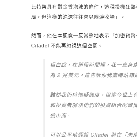
比特幣具有鬱金香泡沫的條件，這種投機狂熱
局，但這樣的泡沫往往會以眼淚收場」。
然而，他在本週竟一反常態地表示「加密貨幣一
Citadel 不能再忽視這個空間。
坦白說，在那段時間裡，我一直身
為 2 兆美元
，
這告訴你我當時站錯
雖然我仍持懷疑態度，但當今世上
和投資者解決他們的投資組合配置
做市商。
可以公平地假設 Citadel 將在