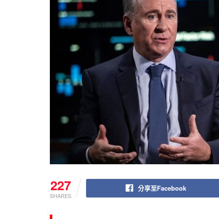
227
分享至Facebook
SHARES