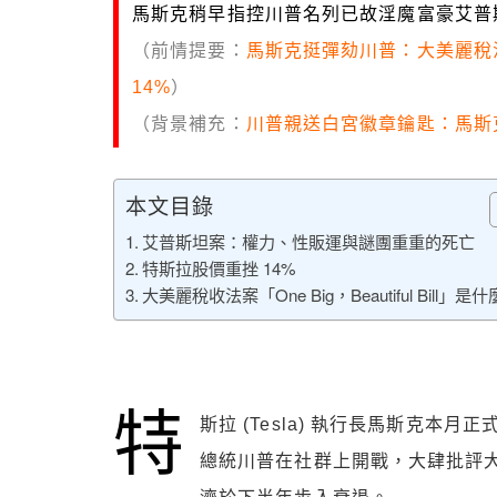
馬斯克稍早指控川普名列已故淫魔富豪艾普
（前情提要：
馬斯克挺彈劾川普：大美麗稅法
14%
）
（背景補充：
川普親送白宮徽章鑰匙：馬斯
本文目錄
艾普斯坦案：權力、性販運與謎團重重的死亡
特斯拉股價重挫 14%
大美麗稅收法案「One Big，Beautiful Bill」是
特
斯拉 (Tesla) 執行長馬斯克本月
總統川普在社群上開戰，大肆批評