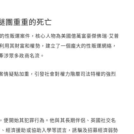
謎團重重的死亡
驚全球的性販運案件，核心人物為美國億萬富豪傑佛瑞·艾普
數十年間，利用其財富和權勢，建立了一個龐大的性販運網絡，
牽涉眾多政商名流。
又讓案情疑點加重，引發社會對權力階層司法特權的強烈
更早，便開始其犯罪行為。他與其長期伴侶、英國社交名
提供工作機會、經濟援助或協助入學等謊言，誘騙及招募經濟弱勢