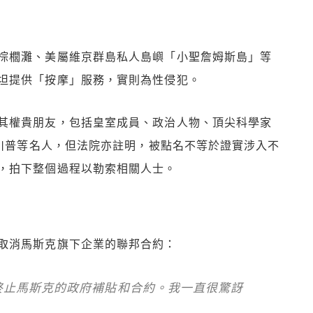
棕櫚灘、美屬維京群島私人島嶼「小聖詹姆斯島」等
坦提供「按摩」服務，實則為性侵犯。
其權貴朋友，包括皇室成員、政治人物、頂尖科學家
及川普等名人，但法院亦註明，被點名不等於證實涉入不
，拍下整個過程以勒索相關人士。
取消馬斯克旗下企業的聯邦合約：
終止馬斯克的政府補貼和合約。我一直很驚訝