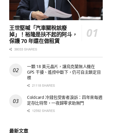
王世堅喊「汽車關稅該廢
掉」！裕隆是扶不起的阿斗，
保護 70 年還在做租賃
38033 SHARES
一顆 18 美元晶片，讓烏克蘭無人機在
GPS 干擾、遙控中斷下，仍可自主鎖定目
標
21118 SHARES
Coldcard 冷錢包受害者淚訴：四年來每週
定存比特幣，一夜歸零求助無門
12592 SHARES
最新文章