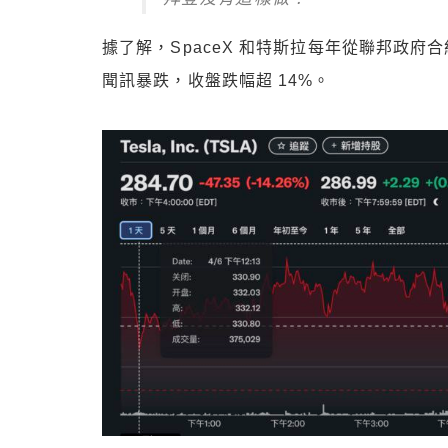
據了解，SpaceX 和特斯拉
每年
從聯邦政府合
聞訊
暴跌
，收盤跌幅超 14%。