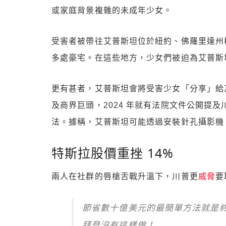
或家庭背景複雜的未成年少女。
受害者被帶往艾普斯坦位於紐約、佛羅里達州
多處豪宅。在這些地方，少女們被迫為艾普斯
更有甚者，艾普斯坦會將受害少女「分享」給
及商界巨頭，2024 年就有法院文件公開提
法。據稱，艾普斯坦可能透過安裝針孔攝影機
特斯拉股價重挫 14%
兩人在社群的唇槍舌戰升溫下，川普更
威脅
要
節省數十億美元的最簡單方法就是
拜登沒有這樣做！