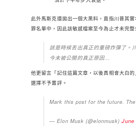
濟於下半年步入衰退。
此外馬斯克還拋出一個大黑料，直指川普其實名列已故淫
罪名單中，因此該敏感檔案至今為止才未完整
該是時候丟出真正的重磅炸彈了。
今未被公開的真正原因…
他更留言「記住這篇文章，以後真相會大白的」。
選擇不予置評。
Mark this post for the future. The
— Elon Musk (@elonmusk)
June 