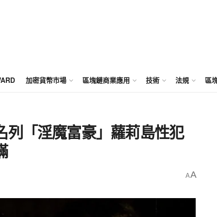
WARD
加密貨幣市場
區塊鏈商業應用
技術
法規
區
名列「淫魔富豪」蘿莉島性犯
瞞
A
A