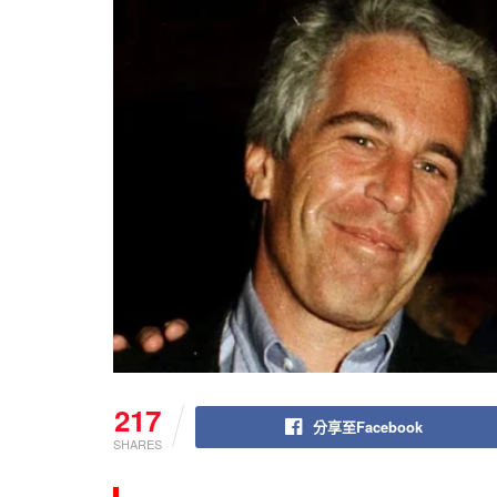
217
分享至Facebook
SHARES