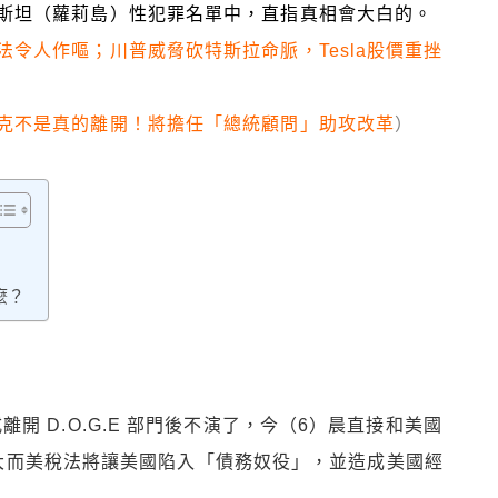
斯坦（蘿莉島）性犯罪名單中，直指真相會大白的。
令人作嘔；川普威脅砍特斯拉命脈，Tesla股價重挫
克不是真的離開！將擔任「總統顧問」助攻改革
）
什麼？
正式離開 D.O.G.E 部門後不演了，今（6）晨直接和美國
大而美稅法將讓美國陷入「債務奴役」，並造成美國經