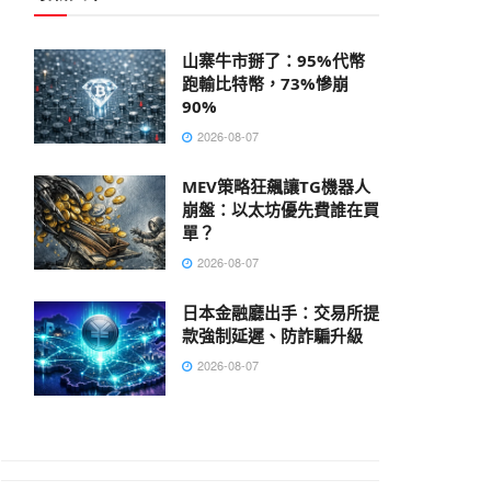
山寨牛市掰了：95%代幣
跑輸比特幣，73%慘崩
90%
2026-08-07
MEV策略狂飆讓TG機器人
崩盤：以太坊優先費誰在買
單？
2026-08-07
日本金融廳出手：交易所提
款強制延遲、防詐騙升級
2026-08-07