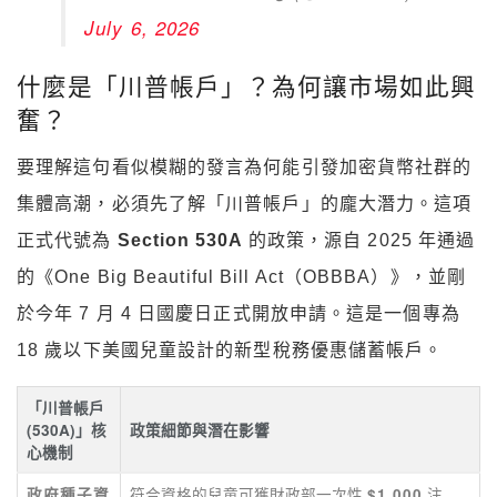
July 6, 2026
什麼是「川普帳戶」？為何讓市場如此興
奮？
要理解這句看似模糊的發言為何能引發加密貨幣社群的
集體高潮，必須先了解「川普帳戶」的龐大潛力。這項
正式代號為
Section 530A
的政策，源自 2025 年通過
的《One Big Beautiful Bill Act（OBBBA）》，並剛
於今年 7 月 4 日國慶日正式開放申請。這是一個專為
18 歲以下美國兒童設計的新型稅務優惠儲蓄帳戶。
「川普帳戶
(530A)」核
政策細節與潛在影響
心機制
符合資格的兒童可獲財政部一次性
注
政府種子資
$1,000