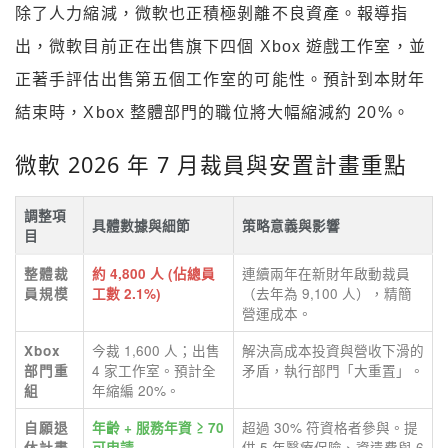
除了人力縮減，微軟也正積極剝離不良資產。報導指
出，微軟目前正在出售旗下四個 Xbox 遊戲工作室，並
正著手評估出售第五個工作室的可能性。預計到本財年
結束時，Xbox 整體部門的職位將大幅縮減約 20%。
微軟 2026 年 7 月裁員與安置計畫重點
調整項
具體數據與細節
策略意義與影響
目
連續兩年在新財年啟動裁員
整體裁
約 4,800 人 (佔總員
（去年為 9,100 人），精簡
員規模
工數 2.1%)
營運成本。
今裁 1,600 人；出售
解決高成本投資與營收下滑的
Xbox
4 家工作室。預計全
矛盾，執行部門「大重置」。
部門重
年縮編 20%。
組
超過 30% 符資格者參與。提
自願退
年齡 + 服務年資 ≥ 70
供 5 年醫療保險、資遣費與 6
休計畫
可申請