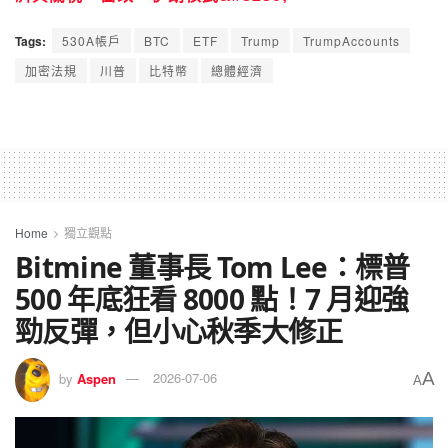
Tags:
530A帳戶
BTC
ETF
Trump
TrumpAccounts
加密法規
川普
比特幣
總體經濟
Home
獨立觀點
Bitmine 董事長 Tom Lee：標普
500 年底狂看 8000 點！7 月迎強
勁反彈，但小心秋季大修正
A
by
Aspen
2026-07-06
A