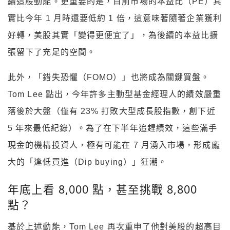
續這股動能。更重要的是，目前市場的本益比（PE）其
實比今年 1 月時還要低約 1 倍，這意味著隨著企業獲利
好轉，美股其實「變得更便宜了」，為後續的本益比擴
張留下了充足的空間。
此外，「錯失恐懼（FOMO）」也將成為關鍵買盤。
Tom Lee 點出，今年許多主動型基金經理人的績效嚴重
落後於大盤（僅有 23% 打敗大型成長股指數，創下近
5 年來最低紀錄）。為了在下半年追趕績效，這些滿手
現金的機構投資人，極有可能在 7 月湧入市場，形成龐
大的「逢低買進（Dip buying）」狂潮。
年底上看 8,000 點，甚至挑戰 8,800
點？
基於上述動能，Tom Lee 再次重申了他對美股的超高目