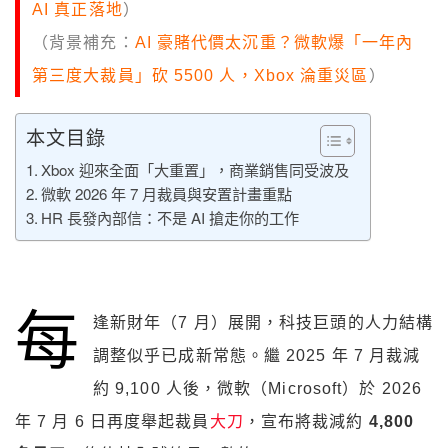
AI 真正落地
）
（背景補充：
AI 豪賭代價太沉重？微軟爆「一年內
第三度大裁員」砍 5500 人，Xbox 淪重災區
）
本文目錄
Xbox 迎來全面「大重置」，商業銷售同受波及
微軟 2026 年 7 月裁員與安置計畫重點
HR 長發內部信：不是 AI 搶走你的工作
每
逢新財年（7 月）展開，科技巨頭的人力結構
調整似乎已成新常態。繼 2025 年 7 月裁減
約 9,100 人後，微軟（Microsoft）於 2026
年 7 月 6 日再度舉起裁員
大刀
，宣布將裁減約
4,800