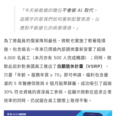
「今天被裁撤的職位
不會被 AI 取代
。
這關乎的是我們如何重新配置資源，以
應對不斷變化的商業環境。」
為了將裁員的傷害降到最低，微軟也實施了軟著陸措
施。包含過去一年來已透過內部調崗重新安置了超過
4,000 名員工（本月亦有 500 人完成轉調）；同時，微
軟此前針對美國員工推出了
自願退休計畫（VSRP）
，
只要「年齡 + 服務年資 ≥ 70」即可申請，福利包含優
渥的 5 年醫療保險與 6 個月股票歸屬，成功吸引了超過
30% 符合資格的資深員工參與。這顯示微軟在追求企業
效率的同時，仍試圖在員工關懷上取得平衡。