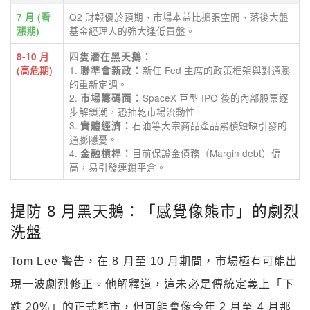
Q2 財報優於預期、市場本益比擴張空間、落後大盤
7 月 (看
基金經理人的強大逢低買盤。
漲期)
8-10 月
四隻潛在黑天鵝：
1.
新任 Fed 主席的政策框架與對通膨
(高危期)
聯準會新政：
的重新定調。
2.
SpaceX 巨型 IPO 後的內部股票逐
市場籌碼面：
步解鎖潮，恐抽乾市場流動性。
3.
石油等大宗商品產品累積短缺引發的
實體經濟：
通膨隱憂。
4.
目前保證金債務（Margin debt）偏
金融槓桿：
高，易引發連鎖平倉。
提防 8 月黑天鵝：「感覺像熊市」的劇烈
洗盤
Tom Lee 警告，在 8 月至 10 月期間，市場極有可能出
現一波劇烈修正。他解釋道，這未必是傳統定義上「下
跌 20%」的正式熊市，但可能會像今年 2 月至 4 月那