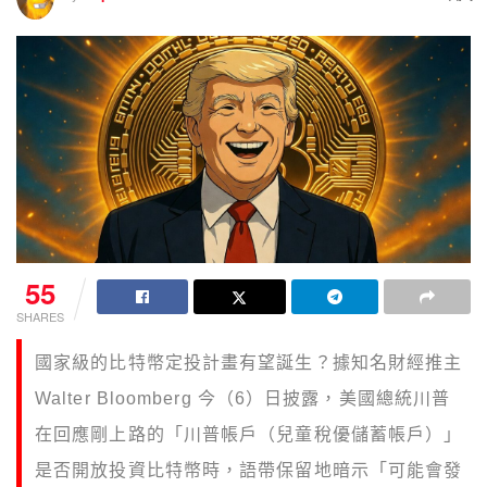
55
SHARES
國家級的比特幣定投計畫有望誕生？據知名財經推主
Walter Bloomberg 今（6）日披露，美國總統川普
在回應剛上路的「川普帳戶（兒童稅優儲蓄帳戶）」
是否開放投資比特幣時，語帶保留地暗示「可能會發