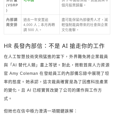
個月股票歸屬。
(VSRP
)
過去一年安置逾
盡可能保留內部優秀人才，減
內部調
4,000 人；本月再轉
輕強制裁員帶來的社會與企業
崗安排
調 500 人。
文化衝擊。
HR 長發內部信：不是 AI 搶走你的工作
在人工智慧技術突飛猛進的當下，外界難免將企業裁員
與「AI 替代人類」畫上等號。對此，微軟首席人力資源
官 Amy Coleman 在發給員工的內部備忘錄中展現了坦
率的態度。她承認，這次裁員確實是為了因應科技產業
的變化，且 AI 已經實質改變了公司的運作與工作方
式。
但她也在信中極力澄清一項關鍵誤解：