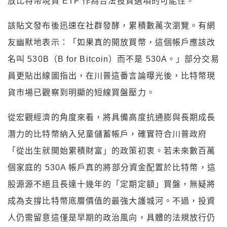
放比特幣現貨 ETF 作為合法投資選項的可能性。
該貼文發布後迅速在社群發酵，累積數萬次瀏覽。有網
友幽默地表示：「如果真的開放買幣，這個帳戶應該改
名叫 530B（B for Bitcoin）而不是 530A。」部分交易
員更貼出線圖指出，在川普這番言論曝光後，比特幣現
貨市場已觀察到明顯的短線買盤壓力。
從宏觀經濟的角度來看，將具備高度抗通膨與長期成長
潛力的比特幣納入兒童儲蓄帳戶，確實符合川普政府
「從出生就開始累積財富」的政策初衷。若未來數百萬
個家庭的 530A 帳戶真的將部分資金配置於比特幣，這
股源源不絕且長達十幾年的「定期定額」買盤，無疑將
成為支撐比特幣底層價值的最強大護城河。不過，投資
人仍需留意這僅是早期的政治風向，具體的法規放行仍