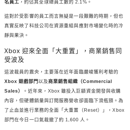
名員工
，約佔其全球總員工數的 2.1%。
這對於受影響的員工而言無疑是一段艱難的時期，但也
真實反映了科技公司在資源重組與應對市場變化時的冷
靜與果決。
Xbox 迎來全面「大重置」，商業銷售同
受波及
這波裁員的震央，主要落在近年面臨嚴峻獲利考驗的
Xbox 遊戲部門
以及
商業銷售組織（Commercial
Sales）
。近年來，Xbox 雖投入巨額資金開發與收購
內容，但硬體銷量與訂閱服務營收卻面臨下滑瓶頸。為
了止血並進行業務的全面「大重置（Reset）」，Xbox
部門在今日一口氣裁撤了約 1,600 人。