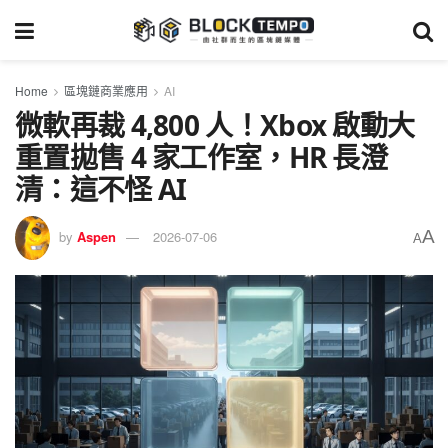
Home
區塊鏈商業應用
AI
微軟再裁 4,800 人！Xbox 啟動大
重置拋售 4 家工作室，HR 長澄
清：這不怪 AI
A
by
Aspen
2026-07-06
A