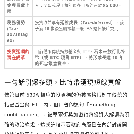
入；父母或雇主每年最多可額外貢獻
。
金與貢獻上
$5,000
限
投資收益享有
，孩
稅務優勢
延稅成長（Tax-deferred）
子滿 18 歲後無縫接軌一般 IRA 退休帳戶規則。
(Tax-
advantag
ed)
目前僅限傳統指數基金與 ETF。
投資選項的
若未來放行比特
潛在變革
幣（或 BTC 現貨 ETF），將形成長達 18 年
的死忠鎖倉資金。
一句話引爆多頭，比特幣湧現短線買盤
儘管目前 530A 帳戶的投資標的仍被嚴格限制在傳統的
指數基金與 ETF 內，但川普的這句「Something
could happen」，被華爾街與加密貨幣投資人解讀為明
確的政治綠燈。這或許暗示著政府高層已在內部討論開