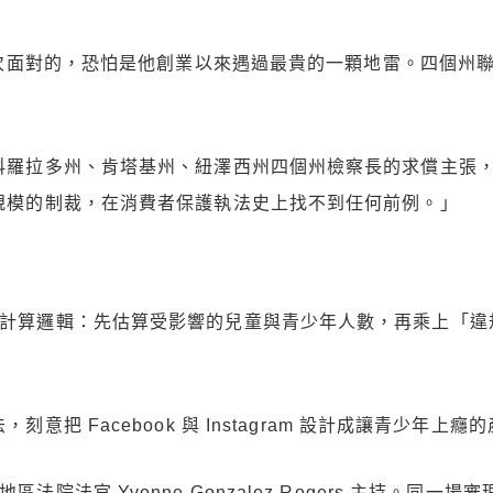
面對的，恐怕是他創業以來遇過最貴的一顆地雷。四個州聯手
羅拉多州、肯塔基州、紐澤西州四個州檢察長的求償主張，總額達到
種規模的制裁，在消費者保護執法史上找不到任何前例。」
了計算邏輯：先估算受影響的兒童與青少年人數，再乘上「違
刻意把 Facebook 與 Instagram 設計成讓青少年
院法官 Yvonne Gonzalez Rogers 主持。同一場審