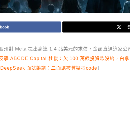
book
分
 Meta 提出高達 1.4 兆美元的求償，金額直逼這家公司
ABCDE Capital 杜俊：欠 100 萬鎂投資款沒給，白拿 
eepSeek 面試離譜：二面還被質疑抄code
）