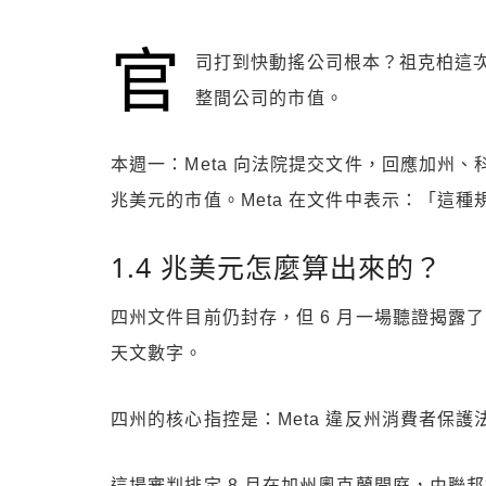
官
司打到快動搖公司根本？祖克柏這次
整間公司的市值。
本週一：Meta 向法院提交文件，回應加州、科
兆美元的市值。Meta 在文件中表示：「這
1.4 兆美元怎麼算出來的？
四州文件目前仍封存，但 6 月一場聽證揭露
天文數字。
四州的核心指控是：Meta 違反州消費者保護法，
這場審判排定 8 月在加州奧克蘭開庭，由聯邦地區法