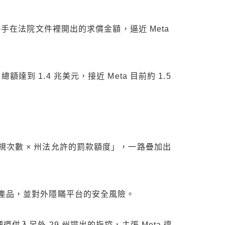
在法院文件裡開出的求償金額，逼近 Meta
 1.4 兆美元，接近 Meta 目前約 1.5
規次數 × 州法允許的罰款額度」，一路疊加出
上癮的產品，並對外隱瞞平台的安全風險。
理還併入另外 29 州提出的指控，主張 Meta 違