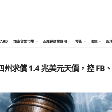
WARD
加密貨幣市場
區塊鏈商業應用
技術
法規
區
求償 1.4 兆美元天價，控 FB、