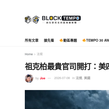
所有文章
搶先看
動區專題
TEMPO 30 A
Home
法規
祖克柏最貴官司開打：美四州
by
Joe
2026-07-08
in
法規
,
美國