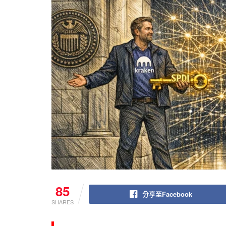
85
分享至Facebook
SHARES