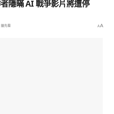
作者隱瞞 AI 戰爭影片將遭停
,
搶先看
A
A