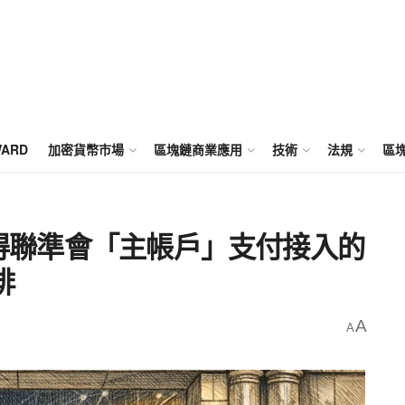
WARD
加密貨幣市場
區塊鏈商業應用
技術
法規
區
家獲得聯準會「主帳戶」支付接入的
排
A
A