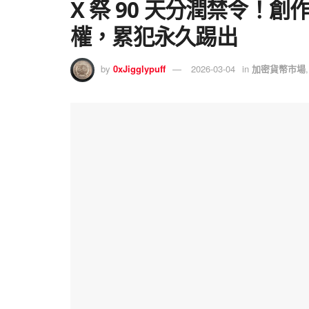
X 祭 90 天分潤禁令！創
權，累犯永久踢出
by
0xJigglypuff
2026-03-04
in
加密貨幣市場