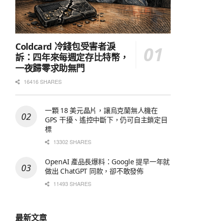
Coldcard 冷錢包受害者淚
訴：四年來每週定存比特幣，
一夜歸零求助無門
16416 SHARES
一顆 18 美元晶片，讓烏克蘭無人機在
GPS 干擾、遙控中斷下，仍可自主鎖定目
標
13302 SHARES
OpenAI 產品長爆料：Google 提早一年就
做出 ChatGPT 同款，卻不敢發佈
11493 SHARES
最新文章