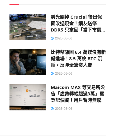
美光關掉 Crucial 後出保
固改退現金！網友送修
DDR5 只拿回「當下市價」
的 17%
2026-08-06
比特幣漲回 6.4 萬鎂沒有新
錢進場！8.5 萬枚 BTC 沉
睡，反彈全靠沒人賣
2026-08-06
Maicoin MAX 等交易所公
告「虛幣轉帳超過3萬」需
登記個資！用戶暫時無感
2026-08-06