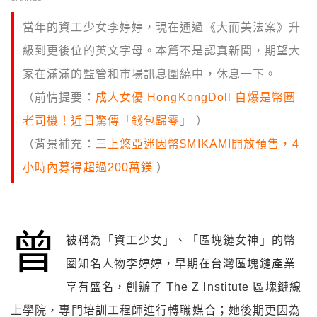
當年的資工少女李婷婷，現在通過《大而美法案》升
級到更後位的英文字母。本篇不是認真新聞，期望大
家在滿滿的監管和市場訊息圍繞中，休息一下。
（前情提要：
成人女優 HongKongDoll 自爆是幣圈
老司機！近日驚傳「錢包歸零」
）
（背景補充：
三上悠亞迷因幣$MIKAMI開放預售，4
小時內募得超過200萬鎂
）
曾
被稱為「資工少女」、「區塊鏈女神」的幣
圈知名人物李婷婷，早期在台灣區塊鏈產業
享有盛名，創辦了 The Z Institute 區塊鏈線
上學院，專門培訓工程師進行轉職媒合；她後期更因為