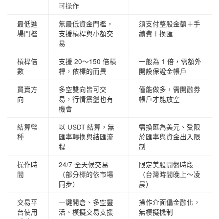
場門檻
支援槓桿與小額交
續費＋換匯
易
槓桿倍
支援 20～150 倍槓
一般為 1 倍，需額外
數
桿，依標的而異
開設保證金帳戶
買賣方
多空雙向皆可交
僅能做多，需開融券
向
易，行情震盪也有
帳戶才能放空
機會
結算幣
以 USDT 結算，無
需換匯為美元、受限
種
匯率轉換與結匯流
於匯率與資金出入限
程
制
操作時
24/7 全天候交易
限定美股開盤時段
間
（部分標的依市場
（台灣時間晚上～凌
同步）
晨）
交易平
一鍵開倉、多空靈
操作介面偏金融化，
台使用
活、模擬交易支援
無模擬機制
體驗