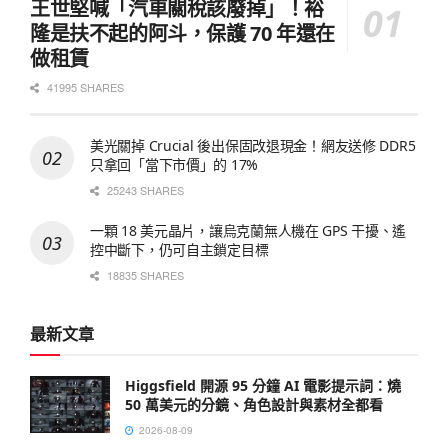
王世堅喊「汽車關稅該廢掉」！裕
隆是扶不起的阿斗，保護 70 年還在
做租賃
41995 SHARES
美光關掉 Crucial 後出保固改退現金！網友送修 DDR5
只拿回「當下市價」的 17%
25243 SHARES
一顆 18 美元晶片，讓烏克蘭無人機在 GPS 干擾、遙
控中斷下，仍可自主鎖定目標
18835 SHARES
最新文章
Higgsfield 開源 95 分鐘 AI 電影提示詞：燒
50 萬美元的分鏡、角色設計與素材全都看
2026-08-09