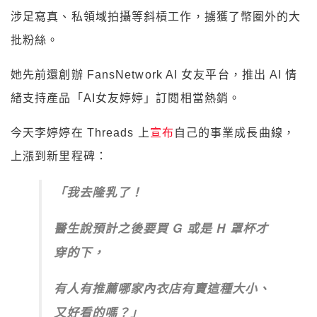
涉足寫真、私領域拍攝等斜槓工作，擄獲了幣圈外的大
批粉絲。
她先前還創辦 FansNetwork AI 女友平台，推出 AI 情
緒支持產品「AI女友婷婷」訂閱相當熱銷。
今天李婷婷在 Threads 上
宣布
自己的事業成長曲線，
上漲到新里程碑：
「我去隆乳了！
醫生說預計之後要買 G 或是 H 罩杯才
穿的下，
有人有推薦哪家內衣店有賣這種大小、
又好看的嗎？」