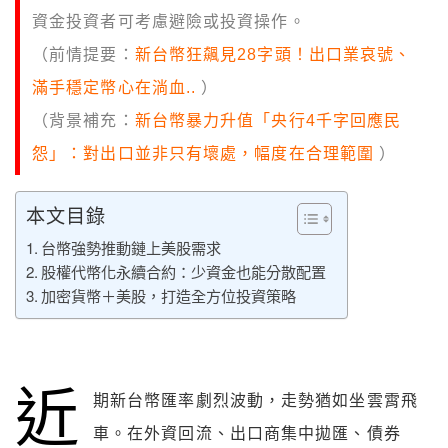
資金投資者可考慮避險或投資操作。
（前情提要：
新台幣狂飆見28字頭！出口業哀號、
滿手穩定幣心在淌血..
）
（背景補充：
新台幣暴力升值「央行4千字回應民
怨」：對出口並非只有壞處，幅度在合理範圍
）
本文目錄
台幣強勢推動鏈上美股需求
股權代幣化永續合約：少資金也能分散配置
加密貨幣＋美股，打造全方位投資策略
近
期新台幣匯率劇烈波動，走勢猶如坐雲霄飛
車。在外資回流、出口商集中拋匯、債券