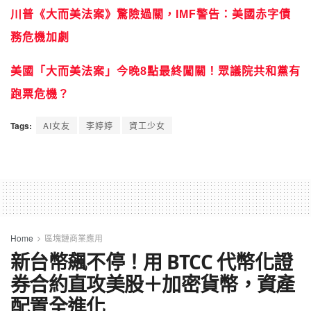
川普《大而美法案》驚險過關，IMF警告：美國赤字債
務危機加劇
美國「大而美法案」今晚8點最終闖關！眾議院共和黨有
跑票危機？
Tags:
AI女友
李婷婷
資工少女
Home
區塊鏈商業應用
新台幣飆不停！用 BTCC 代幣化證
券合約直攻美股＋加密貨幣，資產
配置全進化