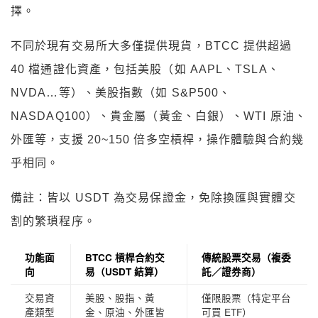
不同於現有交易所大多僅提供現貨，BTCC 提供超過
40 檔通證化資產，包括美股（如 AAPL、TSLA、
NVDA…等）、美股指數（如 S&P500、
NASDAQ100）、貴金屬（黃金、白銀）、WTI 原油、
外匯等，支援 20~150 倍多空槓桿，操作體驗與合約幾
乎相同。
備註：皆以 USDT 為交易保證金，免除換匯與實體交
割的繁瑣程序。
功能面
BTCC 槓桿合約交
傳統股票交易
（複委
向
易
（USDT 結算）
託／證券商）
交易資
美股、股指、黃
僅限股票
（特定平台
產類型
金、原油、外匯皆
可買 ETF）
可操作
最低進
無最低資金門檻，
須支付整股金額＋手