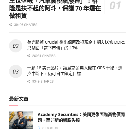
王世堅喊「汽車關稅該廢掉」！裕
隆是扶不起的阿斗，保護 70 年還在
做租賃
39106 SHARES
美光關掉 Crucial 後出保固改退現金！網友送修 DDR5
只拿回「當下市價」的 17%
26051 SHARES
一顆 18 美元晶片，讓烏克蘭無人機在 GPS 干擾、遙
控中斷下，仍可自主鎖定目標
9349 SHARES
最新文章
Academy Securities：美國更像面臨高物價問
題，而非新的通膨失控
2026-08-10