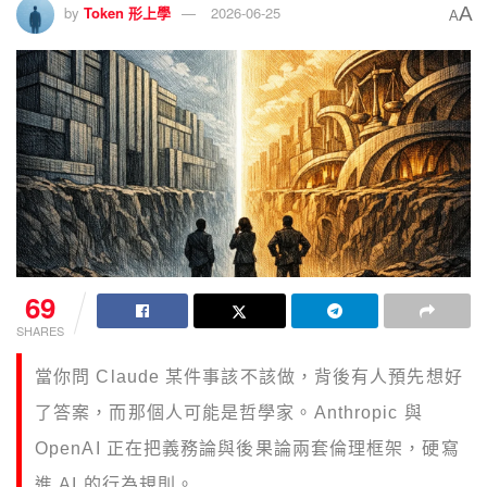
A
by
Token 形上學
2026-06-25
A
69
SHARES
當你問 Claude 某件事該不該做，背後有人預先想好
了答案，而那個人可能是哲學家。Anthropic 與
OpenAI 正在把義務論與後果論兩套倫理框架，硬寫
進 AI 的行為規則。