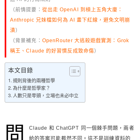
（前情提要：
從出走 OpenAI 到槓上五角大廈：
Anthropic 兄妹檔如何為 AI 畫下紅線，避免文明崩
潰
）
（背景補充：
OpenRouter 大逃殺遊戲實測：Grok
稱王、Claude 的好習慣反成致命傷
）
本文目錄
規則背後的兩種哲學
為什麼是哲學家？
人數只是零頭，立場也未必中立
問
Claude 和 ChatGPT 同一個棘手問題，兩者
給的答案可能截然不同。這不是訓練資料的