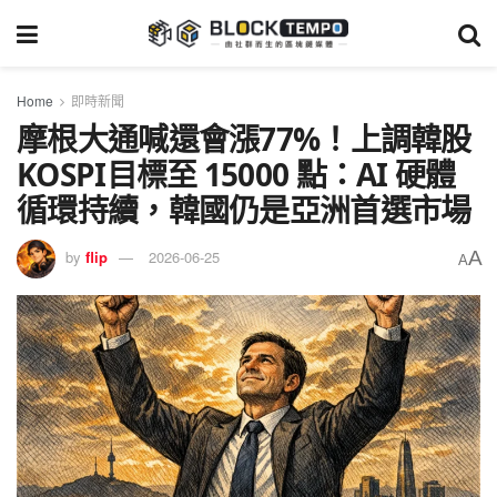
Home
即時新聞
摩根大通喊還會漲77%！上調韓股
KOSPI目標至 15000 點：AI 硬體
循環持續，韓國仍是亞洲首選市場
A
by
flip
2026-06-25
A