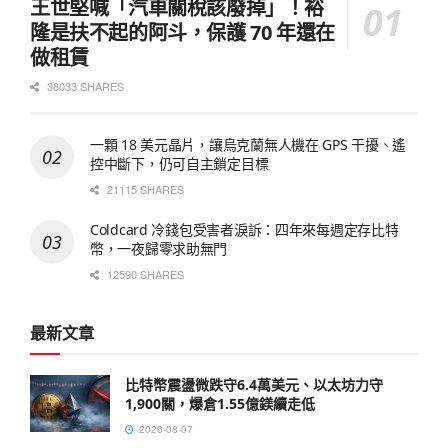
王世堅喊「汽車關稅該廢掉」！裕
隆是扶不起的阿斗，保護 70 年還在
做租賃
38033 SHARES
一顆 18 美元晶片，讓烏克蘭無人機在 GPS 干擾、遙
控中斷下，仍可自主鎖定目標
21115 SHARES
Coldcard 冷錢包受害者淚訴：四年來每週定存比特
幣，一夜歸零求助無門
12590 SHARES
最新文章
比特幣震盪微跌守6.4萬美元、以太坊力守
1,900關，爆倉1.55億鎂續走低
2026-08-07