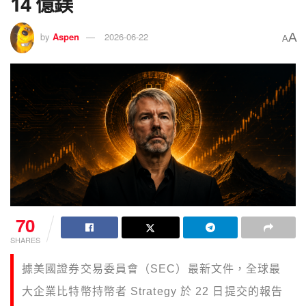
14 億鎂
A
by
Aspen
2026-06-22
A
70
SHARES
據美國證券交易委員會（SEC）最新文件，全球最
大企業比特幣持幣者 Strategy 於 22 日提交的報告