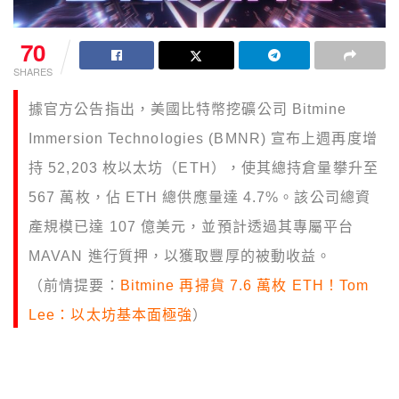
70
SHARES
據官方公告指出，美國比特幣挖礦公司 Bitmine
Immersion Technologies (BMNR) 宣布上週再度增
持 52,203 枚以太坊（ETH），使其總持倉量攀升至
567 萬枚，佔 ETH 總供應量達 4.7%。該公司總資
產規模已達 107 億美元，並預計透過其專屬平台
MAVAN 進行質押，以獲取豐厚的被動收益。
（前情提要：
Bitmine 再掃貨 7.6 萬枚 ETH！Tom
Lee：以太坊基本面極強
）
（背景補充：
Tom Lee：ETH供應量正在收縮，
Bitmine 持倉或無須超5%就有足夠話語力
）