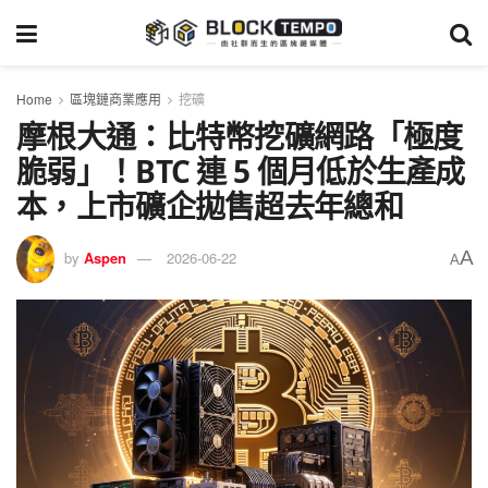
Home
區塊鏈商業應用
挖礦
摩根大通：比特幣挖礦網路「極度
脆弱」！BTC 連 5 個月低於生產成
本，上市礦企拋售超去年總和
A
by
Aspen
2026-06-22
A