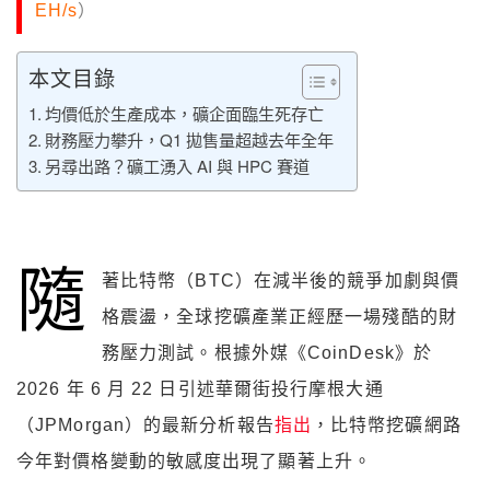
EH/s
）
本文目錄
均價低於生產成本，礦企面臨生死存亡
財務壓力攀升，Q1 拋售量超越去年全年
另尋出路？礦工湧入 AI 與 HPC 賽道
隨
著比特幣（BTC）在減半後的競爭加劇與價
格震盪，全球挖礦產業正經歷一場殘酷的財
務壓力測試。根據外媒《CoinDesk》於
2026 年 6 月 22 日引述華爾街投行摩根大通
（JPMorgan）的最新分析報告
指出
，比特幣挖礦網路
今年對價格變動的敏感度出現了顯著上升。