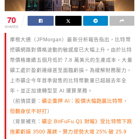
70
SHARES
摩根大通（JPMorgan）最新分析報告指出，比特幣
挖礦網路對價格波動的敏感度已大幅上升。由於比特
幣價格連續五個月低於 7.8 萬美元的生產成本，大量
礦工處於盈虧邊緣甚至面臨虧損。為緩解財務壓力，
上市礦企今年首季拋售的比特幣數量已超越去年全
年，並正加速轉型至 AI 運算業務。
（前情提要：
礦企重押 AI：股價大幅跑贏比特幣，
但翻身仗不好打
）
（背景補充：
礦企 BitFuFu Q1 財報》受比特幣下跌
拖累虧損 3500 萬鎂，算力逆勢大增 25% 破 25.9