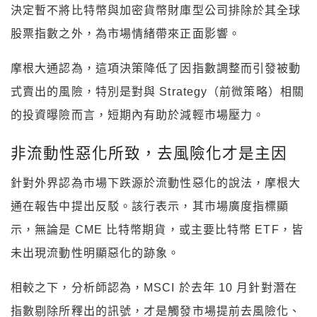
決定暫不將比特幣與加密貨幣財庫型公司排除於其全球
股票指數之外，為市場情緒帶來正面影響。
摩根大通認為，這項決策降低了因指數調整而引發被動
式賣出的風險，特別是對與 Strategy（前微策略）相關
的投資曝險而言，短期內有助於減輕市場壓力。
非流動性惡化所致，去風險化才是主因
針對外界認為市場下跌源於流動性惡化的說法，摩根大
通在報告中提出反駁。該行表示，其市場廣度指標顯
示，無論是 CME 比特幣期貨，或主要比特幣 ETF，皆
未出現流動性明顯惡化的跡象。
相較之下，分析師認為，MSCI 於去年 10 月針對潛在
指數剔除所釋出的訊號，才是觸發市場提前去風險化、