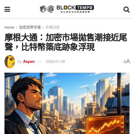
Home
加密貨幣市場
市場分析
摩根大通：加密市場拋售潮接近尾
聲，比特幣築底跡象浮現
A
by
Aspen
2026-01-09
A