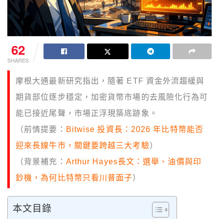
62
SHARES
摩根大通最新研究指出，隨著 ETF 資金外流趨緩與
期貨部位逐步穩定，加密貨幣市場的去風險化行為可
能已接近尾聲，市場正浮現築底跡象。
（前情提要：
Bitwise 投資長：2026 年比特幣能否
迎來長線牛市，關鍵要跨越三大考驗
）
（背景補充：
Arthur Hayes長文：選舉、油價與印
鈔機，為何比特幣只看川普面子
）
本文目錄