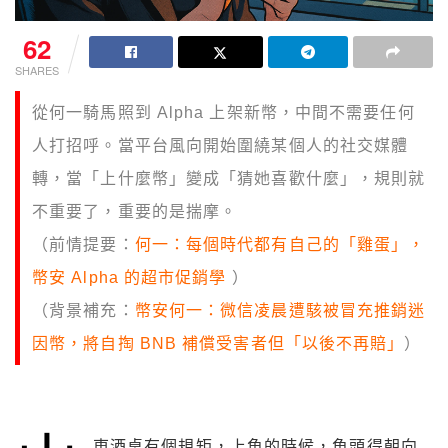
62
SHARES
從何一騎馬照到 Alpha 上架新幣，中間不需要任何
人打招呼。當平台風向開始圍繞某個人的社交媒體
轉，當「上什麼幣」變成「猜她喜歡什麼」，規則就
不重要了，重要的是揣摩。
（前情提要：
何一：每個時代都有自己的「雞蛋」，
幣安 Alpha 的超市促銷學
）
（背景補充：
幣安何一：微信凌晨遭駭被冒充推銷迷
因幣，將自掏 BNB 補償受害者但「以後不再賠」
）
東酒桌有個規矩，上魚的時候，魚頭得朝向