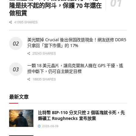
隆是扶不起的阿斗，保護 70 年還在
做租賃
41995 SHARES
美光關掉 Crucial 後出保固改退現金！網友送修 DDR5
只拿回「當下市價」的 17%
25243 SHARES
一顆 18 美元晶片，讓烏克蘭無人機在 GPS 干擾、遙
控中斷下，仍可自主鎖定目標
18835 SHARES
最新文章
比特幣 BIP-110 分叉只挖 2 個區塊就卡死，先
鋒礦工 Roughnecks 宣布放棄
2026-08-09