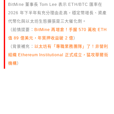
BitMine 董事長 Tom Lee 表示 ETH/BTC 匯率在
2026 年下半年有充分理由走高，穩定幣增長、資產
代幣化與以太坊生態擴張是三大催化劑。
（前情提要：
BitMine 再增倉！手握 570 萬枚 ETH
值 89 億美元，年質押收益破 2 億
）
（背景補充：
以太坊有「專職業務團隊」了！非營利
組織 Ethereum Institutional 正式成立，猛攻華爾街
機構
）
本文目錄
三大催化劑：穩定幣、代幣化、生態擴張
宏觀層面：油價、AI 敘事與監管利多
市場驗證：BTC 回撥後反彈，ETH 同步跟進