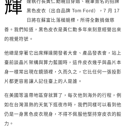
輝
達執行長黃仁勳親自穿過、親筆簽名的招牌
黑色皮衣（出自品牌 Tom Ford），7 月 17
日將在蘇富比落槌競標，所得全數捐做慈
善。我們知道，黑色皮衣是黃仁勳多年來刻意經營出來
的視覺符號。
他總是穿著它出席輝達開發者大會、產品發表會，站上
臺前談晶片架構與算力藍圖時，這件皮衣幾乎與晶片本
身一樣常出現在鏡頭裡，久而久之，它比任何一張投影
片都更容易讓人記住臺上的人是誰。
在美國等溫帶地區穿就算了，每次他到海外的行程，例
如在台灣濕熱的天氣下逛夜市時，我們同樣可以看到他
仍是一身黑色皮衣現身，不得不佩服他堅持穿皮衣的毅
力。