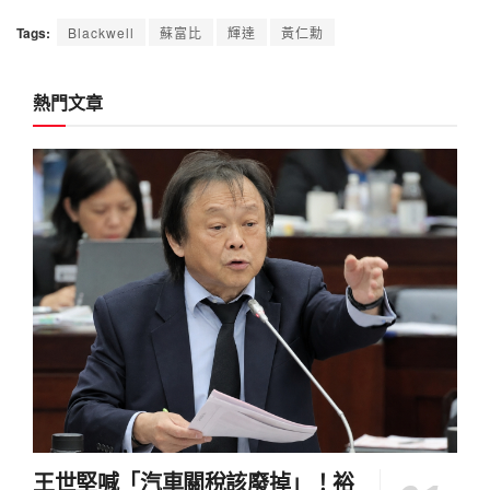
Tags:
Blackwell
蘇富比
輝達
黃仁勳
熱門文章
王世堅喊「汽車關稅該廢掉」！裕