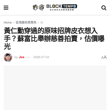
Home
區塊鏈商業應用
AI
黃仁勳穿過的原味招牌皮衣想入
手？蘇富比舉辦慈善拍賣，估價曝
光
A
by
Joe
2026-07-03
A