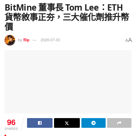
BitMine 董事長 Tom Lee：ETH
貨幣敘事正夯，三大催化劑推升幣
價
A
by
flip
2026-07-03
A
96
SHARES