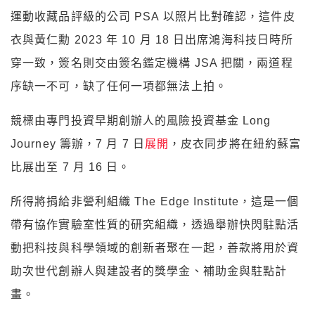
運動收藏品評級的公司 PSA 以照片比對確認，這件皮
衣與黃仁勳 2023 年 10 月 18 日出席鴻海科技日時所
穿一致，簽名則交由簽名鑑定機構 JSA 把關，兩道程
序缺一不可，缺了任何一項都無法上拍。
競標由專門投資早期創辦人的風險投資基金 Long
Journey 籌辦，7 月 7 日
展開
，皮衣同步將在紐約蘇富
比展出至 7 月 16 日。
所得將捐給非營利組織 The Edge Institute，這是一個
帶有協作實驗室性質的研究組織，透過舉辦快閃駐點活
動把科技與科學領域的創新者聚在一起，善款將用於資
助次世代創辦人與建設者的獎學金、補助金與駐點計
畫。