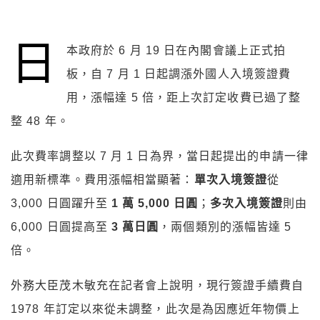
日
本政府於 6 月 19 日在內閣會議上正式拍
板，自 7 月 1 日起調漲外國人入境簽證費
用，漲幅達 5 倍，距上次訂定收費已過了整
整 48 年。
此次費率調整以 7 月 1 日為界，當日起提出的申請一律
適用新標準。費用漲幅相當顯著：
單次入境簽證
從
3,000 日圓躍升至
1 萬 5,000 日圓
；
多次入境簽證
則由
6,000 日圓提高至
3 萬日圓
，兩個類別的漲幅皆達 5
倍。
外務大臣茂木敏充在記者會上說明，現行簽證手續費自
1978 年訂定以來從未調整，此次是為因應近年物價上