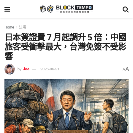
Home
法規
日本簽證費 7 月起調升 5 倍：中國
旅客受衝擊最大，台灣免簽不受影
響
A
by
Joe
2026-06-21
A