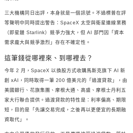
三大機構同日出評，本身就是一個訊號。不過標普在評
等聲明中同時提出警告：SpaceX 太空與衛星連線業務
（即星鏈 Starlink）競爭力強大，但 AI 部門因「資本
需求龐大與競爭激烈」存在不確定性。
這筆錢從哪裡來、到哪裡去？
今年 2 月，SpaceX 以換股方式收購馬斯克旗下 AI 新
創 xAI，同時取得一筆 200 億美元的「過渡貸款」，由
美國銀行、花旗集團、摩根大通、高盛、摩根士丹利五
家大行聯合提供。過渡貸款的特性是：利率偏高、期限
短，目的是「先讓交易完成，之後再以更便宜的長期融
資取代」。