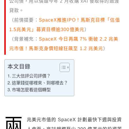
公司債，用以償還今年 2 月收購 xAI 後取得的過渡
貸款。
（前情提要：
SpaceX推進IPO！馬斯克目標「估值
1.5兆美元」募資目標逾300億美元
）
（背景補充：
SpaceX 今日再飆 7% 衝破 2.2 兆美
元市值！馬斯克身價短線狂飆至 1.2 兆美元
）
本文目錄
三大信評公司評價？
這筆錢從哪裡來、到哪裡去？
市場怎麼看這個轉型
兩
兆美元市值的 SpaceX 計劃最快下週與投資