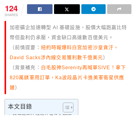
124
SHARES
加密礦企加速轉型 AI 基礎設施，股價大幅跑贏比特
幣但盈利仍承壓，資金缺口高達數百億美元。
（前情提要：
紐約時報爆料白宮加密沙皇貪汙，
David Sacks涉內線交易獲利數千億美元
）
（背景補充：
白毛股神Serenity再喊單SIVE！拿下
820萬鎂軍用訂單，Ka波段晶片卡進美軍衛星供應
鏈
）
本文目錄
股價跑贏比特幣估值分化明顯
AI轉型資金壓力巨大
生存戰升級跨越多重關卡