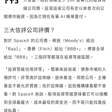
人會面，商討規模至少 200 億美元的投資等
級公司債。這是這家公司有史以來首次向公
開債市融資，因為它現在有筆 AI 帳單要付。
三大信評公司評價？
對於 SpaceX 的公司債，穆迪（Moody’s）給出
「Baa1」，惠譽（Fitch）給出「BBB+」，標普全球
給出「BBB」，三個評等都落在投資等級區間。
「投資等級信用評等」，簡單來說就是：債券市場的入
場許可。評等高於這條線，退休基金、保險公司、主權
基金才被允許買進；低於這條線，這些機構連看都不會
看。對 SpaceX 來說，取得投資等級意味著它可以接觸
到全球最龐大、成本最低的資金池，而不是只能找風投
或私募。