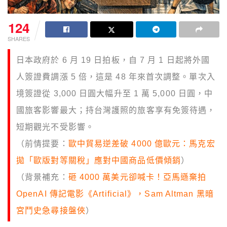
124
SHARES
日本政府於 6 月 19 日拍板，自 7 月 1 日起將外國
人簽證費調漲 5 倍，這是 48 年來首次調整。單次入
境簽證從 3,000 日圓大幅升至 1 萬 5,000 日圓，中
國旅客影響最大；持台灣護照的旅客享有免簽待遇，
短期觀光不受影響。
（前情提要：
歐中貿易逆差破 4000 億歐元：馬克宏
拋「歐版對等關稅」應對中國商品低價傾銷
）
（背景補充：
砸 4000 萬美元卻喊卡！亞馬遜棄拍
OpenAI 傳記電影《Artificial》，Sam Altman 黑暗
宮鬥史急尋接盤俠
）