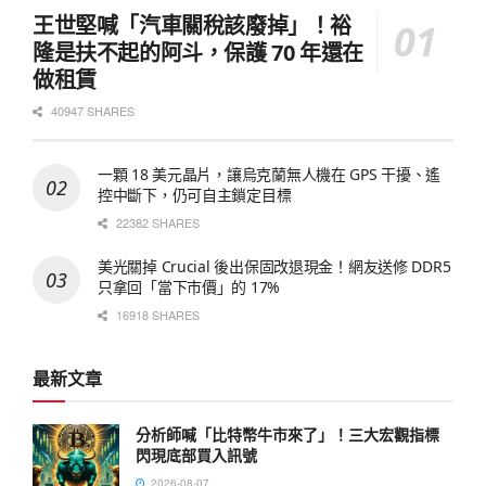
王世堅喊「汽車關稅該廢掉」！裕
隆是扶不起的阿斗，保護 70 年還在
做租賃
40947 SHARES
一顆 18 美元晶片，讓烏克蘭無人機在 GPS 干擾、遙
控中斷下，仍可自主鎖定目標
22382 SHARES
美光關掉 Crucial 後出保固改退現金！網友送修 DDR5
只拿回「當下市價」的 17%
16918 SHARES
最新文章
分析師喊「比特幣牛市來了」！三大宏觀指標
閃現底部買入訊號
2026-08-07