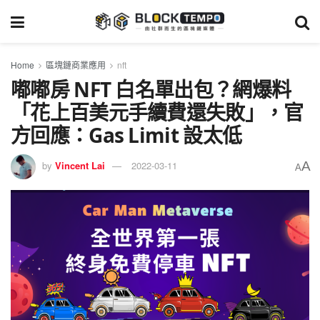
Home
區塊鏈商業應用
nft
嘟嘟房 NFT 白名單出包？網爆料
「花上百美元手續費還失敗」，官
方回應：Gas Limit 設太低
A
by
Vincent Lai
2022-03-11
A