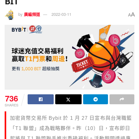
BIT
A
by
廣編頻道
2022-03-11
A
736
SHARES
加密貨幣交易所 Bybit 於 1 月 27 日宣布與台灣職籃
「T1 聯盟」成為戰略夥伴。昨（10）日，宣布即日
起將與 T1 聯盟聯手推出重磅福利。活動期間透過專