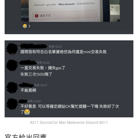
8211 SourceCar Man Metaverse Discord 8211
官方給出回應