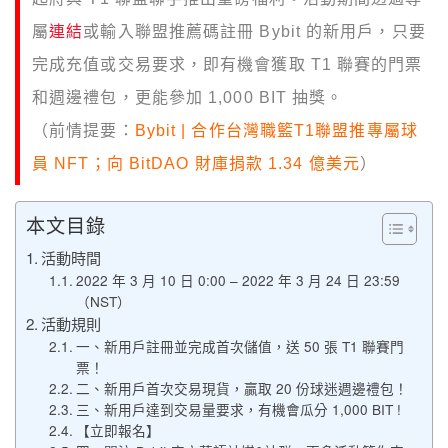
屬
連結
或輸入聯盟推薦碼註冊 Bybit 的新用戶，只要
完成充值或交易要求，即有機會獲取 T1 聯賽的門票
和週邊禮包，更能參加 1,000 BIT 抽獎。
（前情提要：
Bybit | 合作台灣職籃T1聯盟推專屬球
員 NFT；向 BitDAO 財庫捐款 1.34 億美元
）
本文目錄
活動時間
2022 年 3 月 10 日 0:00 – 2022 年 3 月 24 日 23:59
（NST）
活動規則
一、新用戶註冊並完成首次儲值，送 50 張 T1 聯賽門
票！
二、新用戶首次交易現貨，贏取 20 份球迷週邊禮包！
三、新用戶達到交易量要求，有機會瓜分 1,000 BIT !
【立即報名】