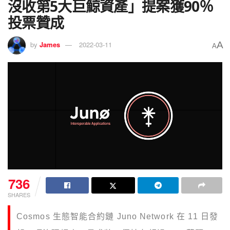
沒收第5大巨鯨資產」提案獲90％
投票贊成
A
by
James
2022-03-11
A
736
SHARES
Cosmos 生態智能合約鏈 Juno Network 在 11 日發