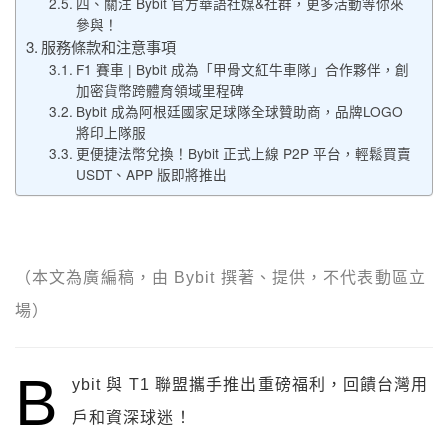
四、關注 Bybit 官方華語社媒&社群，更多活動等你來
參與！
服務條款和注意事項
F1 賽車 | Bybit 成為「甲骨文紅牛車隊」合作夥伴，創
加密貨幣跨體育領域里程碑
Bybit 成為阿根廷國家足球隊全球贊助商，品牌LOGO
將印上隊服
更便捷法幣兌換！Bybit 正式上線 P2P 平台，輕鬆買賣
USDT、APP 版即將推出
（本文為廣編稿，由 Bybit 撰著、提供，不代表動區立
場）
B
ybit 與 T1 聯盟攜手推出重磅福利，回饋台灣用
戶和資深球迷！