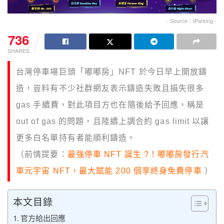
- Source：IParking -
736
SHARES
台灣停車場巨頭「嘟嘟房」NFT 於今日早上開放鑄
造，豈料有不少社群網友表示鑄造失敗且損失很多
gas 手續費，對此項目方也在隨後給予回應，稱是
out of gas 的問題，且陸續上調合約 gas limit 以讓
更多白名單持有者能順利鑄造。
（前情提要：
最強停車 NFT 誕生 ?！嘟嘟房發行汽
車元宇宙 NFT，最大賦能 200 個享終身免費停車
）
本文目錄
官方給出回應