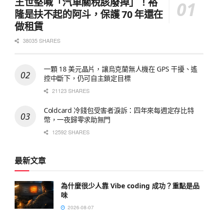
王世堅喊「汽車關稅該廢掉」！裕
隆是扶不起的阿斗，保護 70 年還在
做租賃
38035 SHARES
一顆 18 美元晶片，讓烏克蘭無人機在 GPS 干擾、遙
控中斷下，仍可自主鎖定目標
21123 SHARES
Coldcard 冷錢包受害者淚訴：四年來每週定存比特
幣，一夜歸零求助無門
12592 SHARES
最新文章
為什麼很少人靠 Vibe coding 成功？重點是品
味
2026-08-07