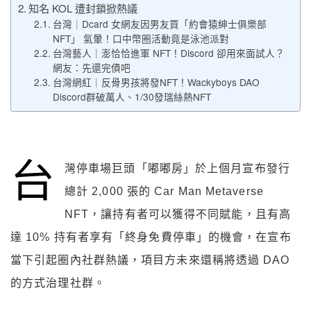
知名 KOL 遭封鎖掀熱議
台灣｜Dcard 女網友因男友買「約會猿紳士俱樂部
NFT」 氣暈！口中幣圈活動竟是泳池派對
台灣藝人｜澎恰恰進軍 NFT！Discord 卻用來面試人？
網友：先還完債吧
台灣網紅｜反骨男孩將發NFT！Wackyboys DAO
Discord群破萬人、1/30發瑞絲熱NFT
台
灣停車場巨頭「嘟嘟房」於上個月宣布發行
總計 2,000 張的 Car Man Metaverse
NFT，讓持有者可以獲得不同賦能，且有高
達 10% 持有者享有「終身免費停車」的機會，在宣布
當下引起圈內社群熱議，項目方未來還稱將透過 DAO
的方式治理社群。