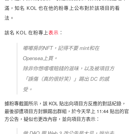
滿，知名 KOL 也在他的粉專上公布對於該項目的看
法。
該名 KOL 在粉專上
表示
：
嘟嘟房的NFT，記得不要 mint和在
Opensea上買。
除非你想嚐嚐賠錢的滋味，以及被項目方
「誤傷（真的很好笑）」踢出 DC 的感
受。
據粉專截圖所示，該 KOL 貼出向項目方反應的對話紀錄，
最後卻遭項目方封鎖踢出群組，於今天早上 11:44 貼出的官
方公告，疑似也更改內容，並向項目方表示：
做 DAO 跟 Web 3 改公告是大忌，說出去