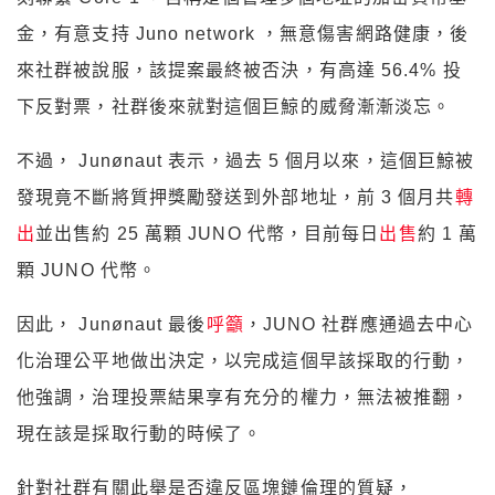
金，有意支持 Juno network ，無意傷害網路健康，後
來社群被說服，該提案最終被否決，有高達 56.4% 投
下反對票，社群後來就對這個巨鯨的威脅漸漸淡忘。
不過， Junønaut 表示，過去 5 個月以來，這個巨鯨被
發現竟不斷將質押獎勵發送到外部地址，前 3 個月共
轉
出
並出售約 25 萬顆 JUNO 代幣，目前每日
出售
約 1 萬
顆 JUNO 代幣。
因此， Junønaut 最後
呼籲
，JUNO 社群應通過去中心
化治理公平地做出決定，以完成這個早該採取的行動，
他強調，治理投票結果享有充分的權力，無法被推翻，
現在該是採取行動的時候了。
針對社群有關此舉是否違反區塊鏈倫理的質疑，