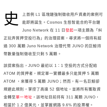
史
上首例 L1 區塊鏈強制徵收用戶資產的案例可
能即將誕生。Cosmos 生態智能合約平台鏈
Juno Network 在 11 日
發起
一項主題為「糾
正玩弄質押空投行為」的治理提案，尋求將一個持有超
過 300 萬顆 Juno Network 治理代幣 JUNO 的巨鯨持
幣數量強制徵收至只剩 5 萬顆。
該提案指出，JUNO 最初以 1：1 空投的方式分配給
ATOM 的質押者，規定單一實體最多只能質押 5 萬顆
ATOM ，來獲得 5 萬顆 JUNO；然而，有一名巨鯨卻
規避此規則，掌控了高達 52 個地址，並將所有獲取資
金轉至
單一地址
，該地址目前持有 311 萬顆 JUNO，
相當於 1.2 億美元，並掌握網路 9.6% 的投票權。