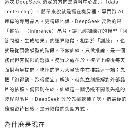
這次 DeepSeek 鎖定的方向是資料中心晶片（data
center chip）。簡單來說就是擺在機房裡、專門跑 AI
運算的專用晶片。更精確地說，DeepSeek 要做的是
「推論」（inference）晶片，讓已經訓練好的模型「回
答問題、生成結果」的運算階段，相對於「訓練」，也
就是從頭教模型的階段。不做訓練、只做推論，是一個
務實但有侷限的選擇。務實之處在於，模型上線後每天
面對海量提問，吃掉的算力大量集中在推論這一端；先
把「跑得動、跑得便宜」解決，就能立刻緩解對外部晶
片的依賴。侷限則在於，訓練這一關仍繞不開最先進的
製程與晶片，DeepSeek 等於先挑軟柿子吃，把最硬的
難題留待日後，是分階段的突圍方式。
為什麼是現在