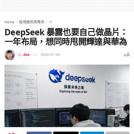
Home
區塊鏈商業應用
AI
DeepSeek 暴露也要自己做晶片：
一年布局，想同時甩開輝達與華為
A
by
Joe
2026-07-08
A