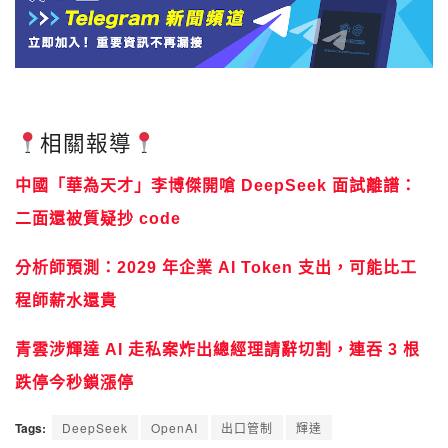
相關報導
中國「華為天才」李博傑開嗆 DeepSeek 面試離譜：
二面還被質疑抄 code
分析師預測：2029 年企業 AI Token 支出，可能比工
程師薪水還貴
青雲涉輝達 AI 走私案炸出總經理請辭切割，連吞 3 根
跌停今秒鎖漲停
Tags:
DeepSeek
OpenAI
出口管制
輝達