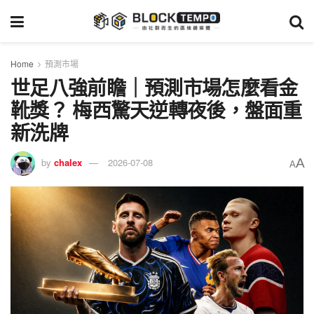
Home
預測市場
世足八強前瞻｜預測市場怎麼看金
靴獎？ 梅西驚天逆轉夜後，盤面重
新洗牌
A
by
chalex
2026-07-08
A