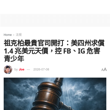
Home
法規
祖克柏最貴官司開打：美四州求償
1.4 兆美元天價，控 FB、IG 危害
青少年
A
by
Joe
2026-07-08
A