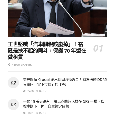
王世堅喊「汽車關稅該廢掉」！裕
隆是扶不起的阿斗，保護 70 年還在
做租賃
41955 SHARES
美光關掉 Crucial 後出保固改退現金！網友送修 DDR5
只拿回「當下市價」的 17%
24966 SHARES
一顆 18 美元晶片，讓烏克蘭無人機在 GPS 干擾、遙
控中斷下，仍可自主鎖定目標
18816 SHARES