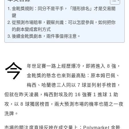
金靴獎規則：同分不是平手，「隱形排名」才是交易關
鍵
從預測市場賠率，觀察共識：可以怎麼參與，如何把你
的劇本變成套利方式
後續金靴獎劇本，兩件事值得注意。
今
年世足賽一路上經歷爆冷，即將進入 8 強，
金靴獎的懸念也來到最高點：原本姆巴佩、
梅西、哈蘭德三人同以 7 球並列射手榜首，
但就在昨天凌晨，梅西對埃及的 16 強賽 1 進球 1 助
攻，以 8 球獨居榜首，兩大預測市場的機率也隨之一夜
洗牌。
市場的關注度直接反映在成交量上：Polymarket 金靴