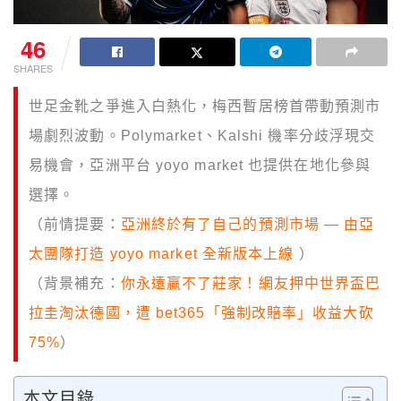
46
SHARES
世足金靴之爭進入白熱化，梅西暫居榜首帶動預測市
場劇烈波動。Polymarket、Kalshi 機率分歧浮現交
易機會，亞洲平台 yoyo market 也提供在地化參與
選擇。
（前情提要：
亞洲終於有了自己的預測市場 — 由亞
太團隊打造 yoyo market 全新版本上線
）
（背景補充：
你永遠贏不了莊家！網友押中世界盃巴
拉圭淘汰德國，遭 bet365「強制改賠率」收益大砍
75%
）
本文目錄