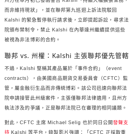
州方在本月初已發函警告 Kalshi「持續大幅擴張業務，
而非維持現狀」，並在聯邦第九巡迴上訴法院駁回
Kalshi 的緊急暫停執行請求後，立即提起訴訟，尋求法
院頒布禁制令，禁止 Kalshi 在內華達州繼續提供這些
被視為非法博彩的合約。
聯邦 vs. 州權：Kalshi 主張聯邦優先管轄
不過，Kalshi 堅稱其產品屬於「事件合約」（event
contracts），由美國商品期貨交易委員會（CFTC）監
管，屬金融衍生品而非傳統博彩。該公司迅速向聯邦法
院申請接管此州級案件，主張僅聯邦法律適用，且州方
執法涉及的爭議，正是聯邦法院已在審理的相同議題。
對此，CFTC 主席 Michael Selig 也於同日公開
發聲支
持
Kalshi 等平台，錄製影片強調：「CFTC 正採取重