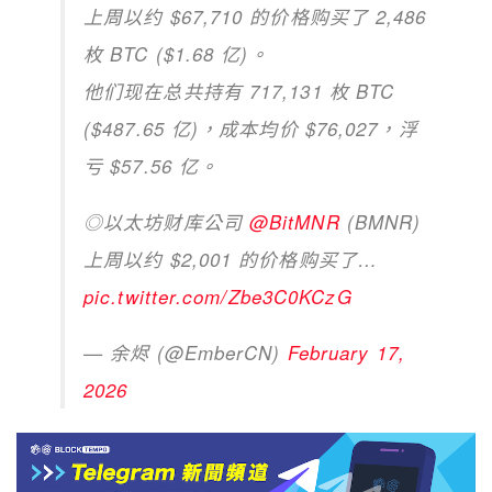
上周以约 $67,710 的价格购买了 2,486
枚 BTC ($1.68 亿)。
他们现在总共持有 717,131 枚 BTC
($487.65 亿)，成本均价 $76,027，浮
亏 $57.56 亿。
◎以太坊财库公司
@BitMNR
(BMNR)
上周以约 $2,001 的价格购买了…
pic.twitter.com/Zbe3C0KCzG
— 余烬 (@EmberCN)
February 17,
2026