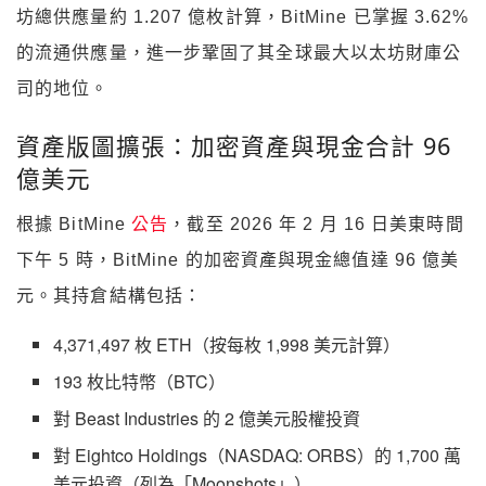
坊總供應量約 1.207 億枚計算，BitMine 已掌握 3.62%
的流通供應量，進一步鞏固了其全球最大以太坊財庫公
司的地位。
資產版圖擴張：加密資產與現金合計 96
億美元
根據 BitMine
公告
，截至 2026 年 2 月 16 日美東時間
下午 5 時，BitMine 的加密資產與現金總值達 96 億美
元。其持倉結構包括：
4,371,497 枚 ETH（按每枚 1,998 美元計算）
193 枚比特幣（BTC）
對 Beast Industries 的 2 億美元股權投資
對 Eightco Holdings（NASDAQ: ORBS）的 1,700 萬
美元投資（列為「Moonshots」）