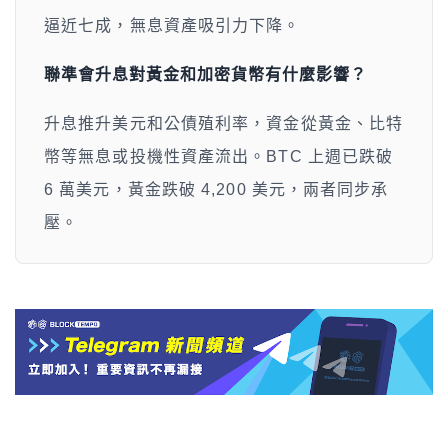
6 萬美元，黃金跌破 4,200 美元，兩者同步承
壓。
相關報導
美國5月CPI或創三年多來新高，通膨回溫訊號還沒來
Bitwise警告：比特幣是總經「金絲雀」，率先反映市
場流動性緊縮，6.2萬鎂待72億穩定幣救場