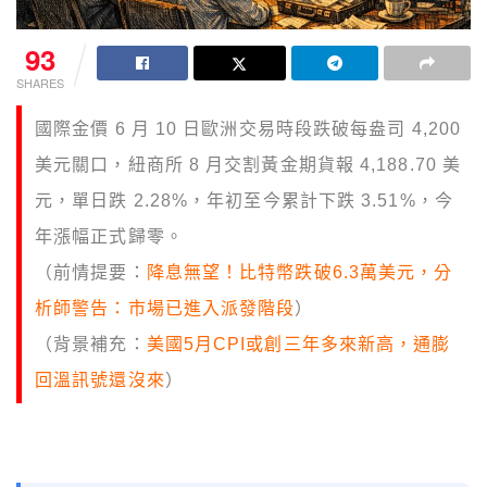
93
SHARES
國際金價 6 月 10 日歐洲交易時段跌破每盎司 4,200
美元關口，紐商所 8 月交割黃金期貨報 4,188.70 美
元，單日跌 2.28%，年初至今累計下跌 3.51%，今
年漲幅正式歸零。
（前情提要：
降息無望！比特幣跌破6.3萬美元，分
析師警告：市場已進入派發階段
）
（背景補充：
美國5月CPI或創三年多來新高，通膨
回溫訊號還沒來
）