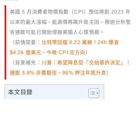
美國 5 月消費者物價指數（CPI）預估將創 2023 年
以來的最大漲幅，能源價格飆升是主因，穆迪分析警
告通膨可能已開始侵蝕美國人心理預期。
（前情提要：
比特幣回檔 6.22 萬鎂！24h 爆倉
$4.26 億美元，今晚 CPI 定方向
）
（背景補充：
川普：希望降息但「交給華許決定」！
通膨 3.8% 非農翻倍，96% 押注年底升息
）
本文目錄
能源成本領跑：不只是汽油貴了
CBS 民調：四分之三美國人感到收入落後
與疫情通膨的差異：政策 vs 供應鏈
對臺灣市場的影響