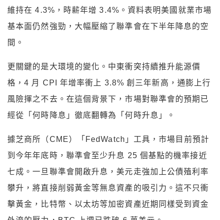
格，4 月 CPI 年增率衝上 3.8% 創三年新高，通膨上行
風險揮之不去。在這個背景下，市場對聯準會的預期已
經從「何時降息」徹底翻轉為「何時升息」。
據芝商所（CME）「FedWatch」工具，市場目前預計
到今年年底時，聯準會至少升息 25 個基點的機率接近
七成。一旦聯準會開啟升息，美元走強加上公債殖利率
攀升，將直接削弱黃金等無息資產的吸引力。這不只衝
擊黃金，比特幣、以太坊等加密資產近期同樣受到資金
外流的壓力，BTC 上週已跌破 6 萬美元。
對黃金投資者來說，今年前五個月累積的安全感，在一
週之內蒸發殆盡。接下來今晚的 5 月 CPI 資料將是短
期方向的關鍵，如果通膨再度超預期，升息敘事只會更
加牢固，金價恐怕還有下行空間。