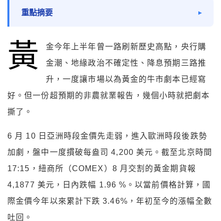
重點摘要
黃
金今年上半年曾一路刷新歷史高點，央行購
金潮、地緣政治不確定性、降息預期三路推
升，一度讓市場以為黃金的牛市劇本已經寫
好。但一份超預期的非農就業報告，幾個小時就把劇本
撕了。
6 月 10 日亞洲時段金價先走弱，進入歐洲時段後跌勢
加劇，盤中一度摜破每盎司 4,200 美元。截至北京時間
17:15，紐商所（COMEX）8 月交割的黃金期貨報
4,1877 美元，日內跌幅 1.96 %。以當前價格計算，國
際金價今年以來累計下跌 3.46%，年初至今的漲幅全數
吐回。