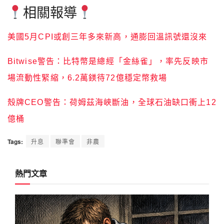
殼牌CEO警告：荷姆茲海峽斷油，全球石油缺口衝上12
億桶
Tags:
升息
聯準會
非農
熱門文章