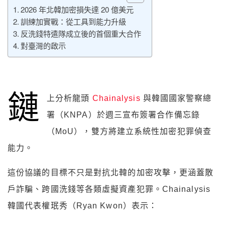
2026 年北韓加密損失達 20 億美元
訓練加實戰：從工具到能力升級
反洗錢特遣隊成立後的首個重大合作
對臺灣的啟示
鏈
上分析龍頭
Chainalysis
與韓國國家警察總
署（KNPA）於週三宣布簽署合作備忘錄
（MoU），雙方將建立系統性加密犯罪偵查
能力。
這份協議的目標不只是對抗北韓的加密攻擊，更涵蓋散
戶詐騙、跨國洗錢等各類虛擬資產犯罪。Chainalysis
韓國代表權珉秀（Ryan Kwon）表示：