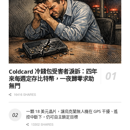
Coldcard 冷錢包受害者淚訴：四年
來每週定存比特幣，一夜歸零求助
無門
16416 SHARES
一顆 18 美元晶片，讓烏克蘭無人機在 GPS 干擾、遙
控中斷下，仍可自主鎖定目標
13302 SHARES