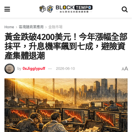
Home
區塊鏈商業應用
金融市場
黃金跌破4200美元！今年漲幅全部
抹平，升息機率飆到七成，避險資
產集體退潮
A
by
0xJigglypuff
2026-06-10
A