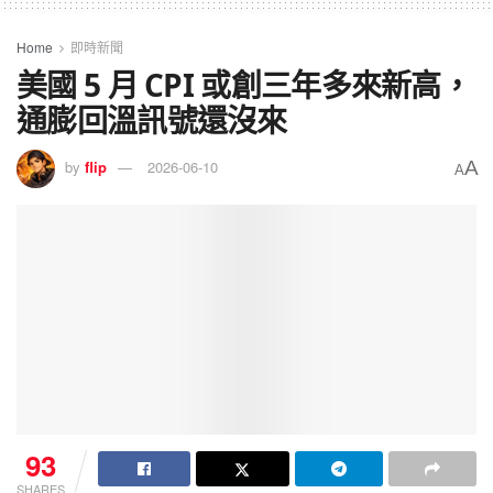
Home
即時新聞
美國 5 月 CPI 或創三年多來新高，
通膨回溫訊號還沒來
A
by
flip
2026-06-10
A
93
SHARES