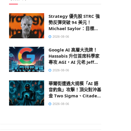
Strategy 優先股 STRC 強
勢反彈突破 94 美元！
Michael Saylor：目標成
為全球市值最大公司
2026-08-06
Google AI 高層大洗牌！
Hassabis 升任首席科學家
專攻 AGI，AI 元老 Jeff
Dean 離職創業
2026-08-06
華爾街遭遇大規模「AI 語
音釣魚」攻擊！頂尖對沖基
金 Two Sigma、Citadel
皆成目標
2026-08-06