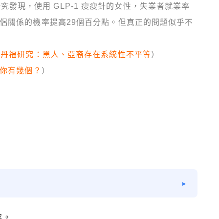
最新研究發現，使用 GLP-1 瘦瘦針的女性，失業者就業率
伴侶關係的機率提高29個百分點。但真正的問題似乎不
！史丹福研究：黑人、亞裔存在系統性不平等
）
，你有幾個？
）
容。