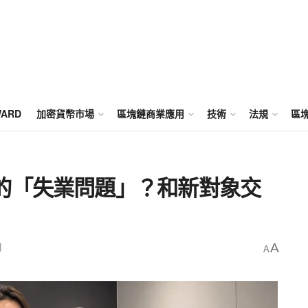
WARD
加密貨幣市場
區塊鏈商業應用
技術
法規
區
的「失業問題」？和新對象交
國
A
A