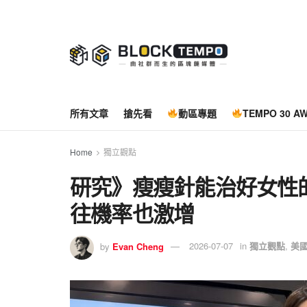
所有文章
搶先看
動區專題
TEMPO 30 A
Home
獨立觀點
研究》瘦瘦針能治好女性
往機率也激增
by
Evan Cheng
2026-07-07
in
獨立觀點
,
美