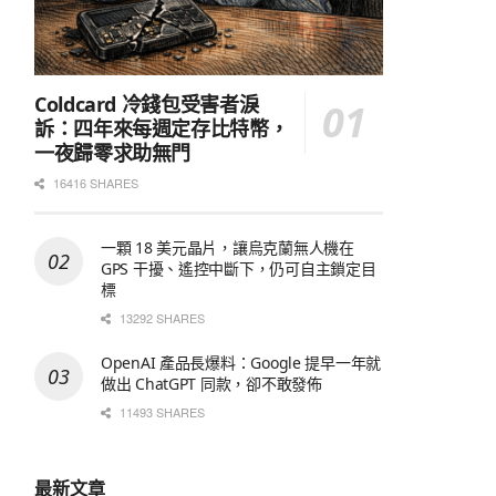
Coldcard 冷錢包受害者淚
訴：四年來每週定存比特幣，
一夜歸零求助無門
16416 SHARES
一顆 18 美元晶片，讓烏克蘭無人機在
GPS 干擾、遙控中斷下，仍可自主鎖定目
標
13292 SHARES
OpenAI 產品長爆料：Google 提早一年就
做出 ChatGPT 同款，卻不敢發佈
11493 SHARES
最新文章