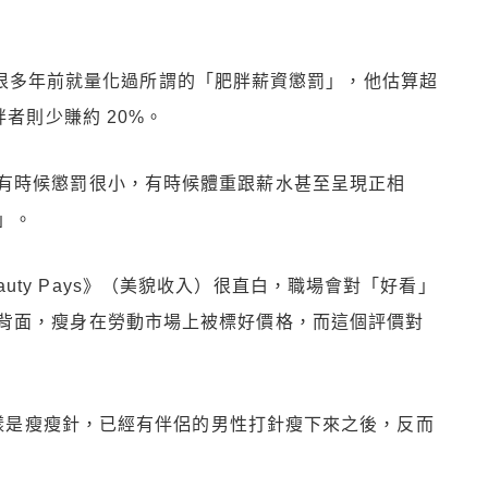
ey 很多年前就量化過所謂的「肥胖薪資懲罰」，他估算超
者則少賺約 20%。
有時候懲罰很小，有時候體重跟薪水甚至呈現正相
」。
《Beauty Pays》（美貌收入）很直白，職場會對「好看」
背面，瘦身在勞動市場上被標好價格，而這個評價對
，同樣是瘦瘦針，已經有伴侶的男性打針瘦下來之後，反而