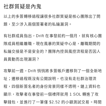
社群質疑是內鬼
以上的多簽轉移過程讓很多社群質疑是核心團隊出了問
題，至少涉入兩個簽署者的私鑰漏洞。
有社群成員指出，Drift 在事發前約一個月，就有核心團
隊成員相繼離職，現在風暴的質疑中心是，離職期間的
私鑰交接是不是安全的？團隊內控與風控流程是否因人
員異動而出現漏洞？
攻擊前一週，Drift 悄悄將多簽帳戶遷移到了一個全新地
址；遷移過程既沒有公開說明，也沒有走社群治理流
程，四個新簽名者的身份背景同樣不透明。鏈上資料也
顯示，攻擊者在事發前一個禮拜就用 1 SOL 轉進了攻
擊錢包，並進行了一筆僅 $2.52 的小額測試交易。時間