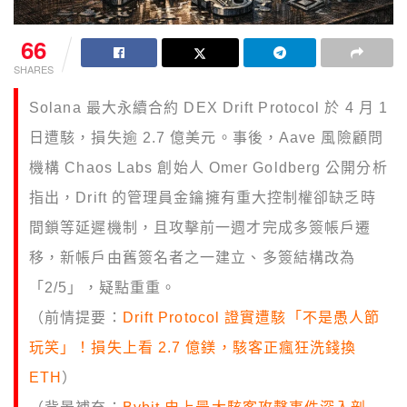
66
SHARES
Solana 最大永續合約 DEX Drift Protocol 於 4 月 1
日遭駭，損失逾 2.7 億美元。事後，Aave 風險顧問
機構 Chaos Labs 創始人 Omer Goldberg 公開分析
指出，Drift 的管理員金鑰擁有重大控制權卻缺乏時
間鎖等延遲機制，且攻擊前一週才完成多簽帳戶遷
移，新帳戶由舊簽名者之一建立、多簽結構改為
「2/5」，疑點重重。
（前情提要：
Drift Protocol 證實遭駭「不是愚人節
玩笑」！損失上看 2.7 億鎂，駭客正瘋狂洗錢換
ETH
）