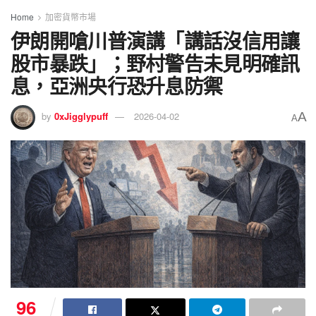
Home
加密貨幣市場
伊朗開嗆川普演講「講話沒信用讓
股市暴跌」；野村警告未見明確訊
息，亞洲央行恐升息防禦
A
by
0xJigglypuff
2026-04-02
A
96