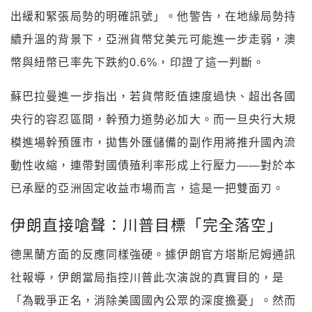
出緩和緊張局勢的明確訊號」。他警告，在地緣局勢持
續升溫的背景下，亞洲貨幣兌美元可能進一步走弱，澳
幣與紐幣已率先下跌約0.6%，印證了這一判斷。
蘇巴拉曼進一步指出，若貨幣貶值速度過快、超出各國
央行的容忍區間，幹預力道勢必加大。而一旦央行大規
模進場幹預匯市，拋售外匯儲備的副作用將推升國內流
動性收縮，連帶對國債殖利率形成上行壓力——對於本
已承壓的亞洲固定收益市場而言，這是一把雙面刃。
伊朗直接嗆聲：川普目標「完全落空」
德黑蘭方面的反應同樣強硬。據伊朗官方塔斯尼姆通訊
社報導，伊朗當局指控川普此次演說的真實目的，是
「為戰爭正名，消除美國國內公眾的深度擔憂」。然而