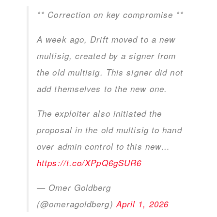
** Correction on key compromise **
A week ago, Drift moved to a new
multisig, created by a signer from
the old multisig. This signer did not
add themselves to the new one.
The exploiter also initiated the
proposal in the old multisig to hand
over admin control to this new…
https://t.co/XPpQ6gSUR6
— Omer Goldberg
(@omeragoldberg)
April 1, 2026