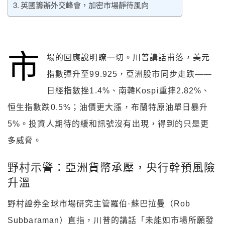
英國籌辦外交峰會，加密市場靜待風向
市
場的回應說明瞭一切。川普講話甫落，美元
指數彈升至99.925，亞洲股市同步走跌——
日經指數挫1.4%、南韓Kospi重摔2.82%、
恒生指數跌0.5%；油價更大漲，布蘭特原油單日暴升
5%。投資人期待的緩和訊號沒有出現，得到的只是更
多威脅。
野村示警：亞洲貨幣承壓，央行幹預風險
升溫
野村證券全球市場研究主管羅伯·蘇巴拉曼（Rob
Subbaraman）直指，川普的講話「未能如市場所願發