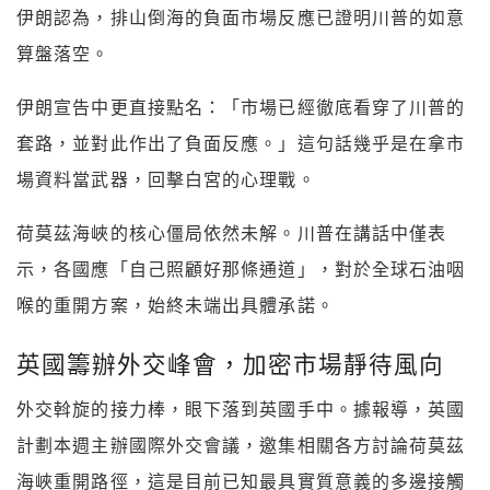
伊朗認為，排山倒海的負面市場反應已證明川普的如意
算盤落空。
伊朗宣告中更直接點名：「市場已經徹底看穿了川普的
套路，並對此作出了負面反應。」這句話幾乎是在拿市
場資料當武器，回擊白宮的心理戰。
荷莫茲海峽的核心僵局依然未解。川普在講話中僅表
示，各國應「自己照顧好那條通道」，對於全球石油咽
喉的重開方案，始終未端出具體承諾。
英國籌辦外交峰會，加密市場靜待風向
外交斡旋的接力棒，眼下落到英國手中。據報導，英國
計劃本週主辦國際外交會議，邀集相關各方討論荷莫茲
海峽重開路徑，這是目前已知最具實質意義的多邊接觸