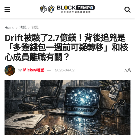
Home
法規
犯罪
Drift被駭了2.7億鎂！背後追兇是
「多簽錢包一週前可疑轉移」和核
心成員離職有關？
A
by
Mickey帽鼠
2026-04-02
A