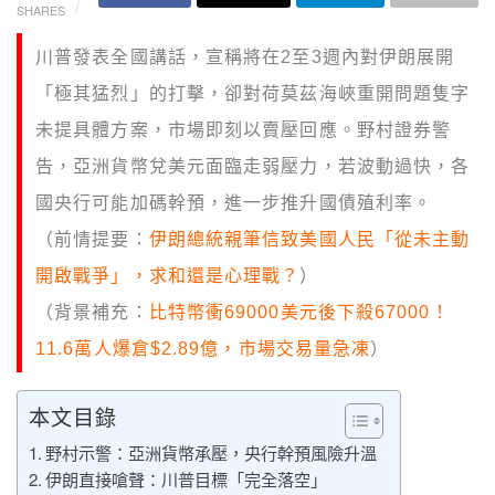
SHARES
川普發表全國講話，宣稱將在2至3週內對伊朗展開
「極其猛烈」的打擊，卻對荷莫茲海峽重開問題隻字
未提具體方案，市場即刻以賣壓回應。野村證券警
告，亞洲貨幣兌美元面臨走弱壓力，若波動過快，各
國央行可能加碼幹預，進一步推升國債殖利率。
（前情提要：
伊朗總統親筆信致美國人民「從未主動
開啟戰爭」，求和還是心理戰？
）
（背景補充：
比特幣衝69000美元後下殺67000！
11.6萬人爆倉$2.89億，市場交易量急凍
）
本文目錄
野村示警：亞洲貨幣承壓，央行幹預風險升溫
伊朗直接嗆聲：川普目標「完全落空」