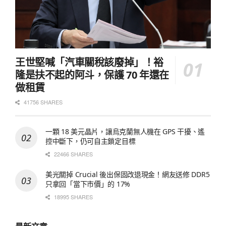
王世堅喊「汽車關稅該廢掉」！裕
隆是扶不起的阿斗，保護 70 年還在
做租賃
41756 SHARES
一顆 18 美元晶片，讓烏克蘭無人機在 GPS 干擾、遙
控中斷下，仍可自主鎖定目標
22466 SHARES
美光關掉 Crucial 後出保固改退現金！網友送修 DDR5
只拿回「當下市價」的 17%
18995 SHARES