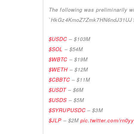
The following was preliminarily w
`HkGz4KmoZ7Zmk7HN6ndJ31UJ
$USDC
– $103M
$SOL
– $54M
$WBTC
– $19M
$WETH
– $12M
$CBBTC
– $11M
$USDT
– $6M
$USDS
– $5M
$SYRUPUSDC
– $3M
$JLP
– $2M
pic.twitter.com/rn0y