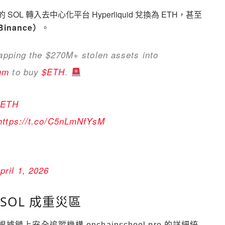
OL 轉入去中心化平台 Hyperliquid 兌換為 ETH，甚至
inance）
。
wapping the $270M+ stolen assets into
um
to buy
$ETH
.
$ETH
https://t.co/C5nLmNfYsM
pril 1, 2026
SOL 成重災區
安全追蹤機構 onchainschool.pro 的詳細統