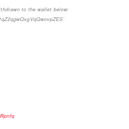
ithdrawn to the wallet below:
1qZ2qgwQxgVqQwovpZES`
yRpnfq