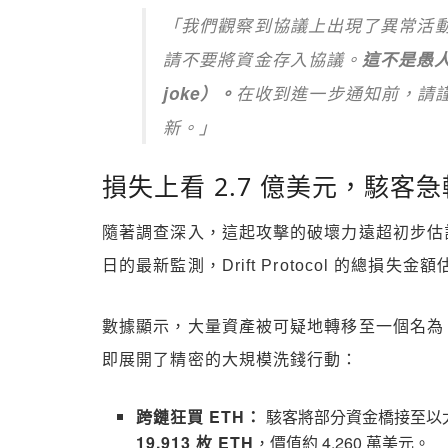
「我們觀察到協議上出現了異常活
請不要將資金存入協議。
這不是愚人節玩
joke）。
在收到進一步通知前，請
新。」
損失上看 2.7 億美元，駭客急轉
隨著調查深入，這起攻擊的破壞力遠超初步估計。據知
日的最新監測，Drift Protocol 的總損失金
數據顯示，大量資產被可疑地轉移至一個名為
即展開了精密的大規模洗錢行動：
跨鏈狂買 ETH：
駭客將部分資金橋接至以太
19,913 枚 ETH
，價值約 4,260 萬美元。