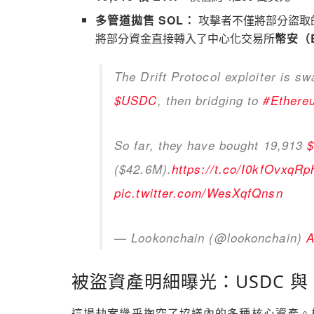
多管道拋售 SOL：
攻擊者不僅將部分盜取的 S
將部分資金直接轉入了中心化交易所
幣安（B
The Drift Protocol exploiter is s
$USDC
, then bridging to
#Ethere
So far, they have bought 19,913
($42.6M).
https://t.co/I0kfOvxqRp
pic.twitter.com/WesXqfQnsn
— Lookonchain (@lookonchain)
A
被盜資產明細曝光：USDC 與 
這場劫案幾乎掏空了協議內的多種核心資產。根據鏈上