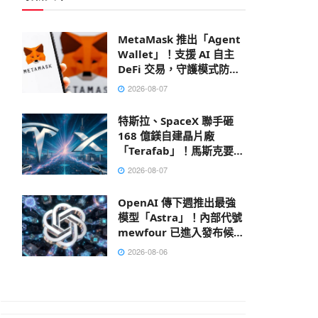
MetaMask 推出「Agent
Wallet」！支援 AI 自主
DeFi 交易，守護模式防禦
鏈上風險
2026-08-07
特斯拉、SpaceX 聯手砸
168 億鎂自建晶片廠
「Terafab」！馬斯克要打
造地表最大建築
2026-08-07
OpenAI 傳下週推出最強
模型「Astra」！內部代號
mewfour 已進入發布候選
階段
2026-08-06