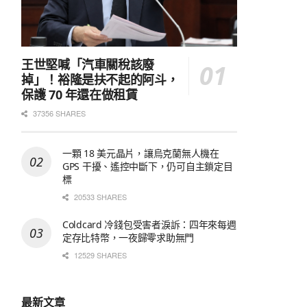
王世堅喊「汽車關稅該廢
掉」！裕隆是扶不起的阿斗，
保護 70 年還在做租賃
37356 SHARES
一顆 18 美元晶片，讓烏克蘭無人機在
GPS 干擾、遙控中斷下，仍可自主鎖定目
標
20533 SHARES
Coldcard 冷錢包受害者淚訴：四年來每週
定存比特幣，一夜歸零求助無門
12529 SHARES
最新文章