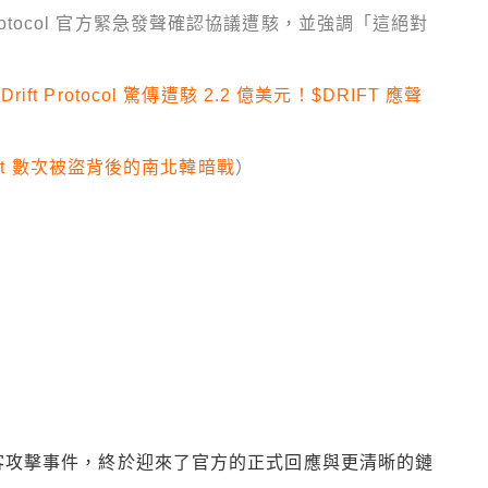
 Protocol 官方緊急發聲確認協議遭駭，並強調「這絕對
 Drift Protocol 驚傳遭駭 2.2 億美元！$DRIFT 應聲
bit 數次被盜背後的南北韓暗戰
）
態駭客攻擊事件，終於迎來了官方的正式回應與更清晰的鏈