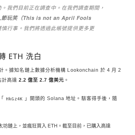
動。我們目前正在調查中。在我們調查期間，
笑（This is not an April Fools
謹慎行事。我們將透過此帳號提供更多更
 ETH 洗白
名鏈上數據分析機構 Lookonchain 於 4 月 2
額估計高達
2.2 億至 2.7 億美元
。
「
」開頭的 Solana 地址。駭客得手後，隨
HkGz4K
坊鏈上，並瘋狂買入 ETH。截至目前，已購入高達