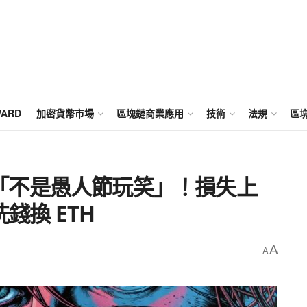
WARD
加密貨幣市場
區塊鏈商業應用
技術
法規
區
證實遭駭「不是愚人節玩笑」！損失上
洗錢換 ETH
A
A