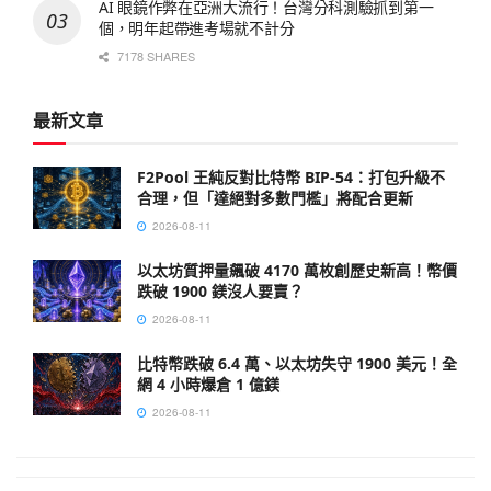
AI 眼鏡作弊在亞洲大流行！台灣分科測驗抓到第一
個，明年起帶進考場就不計分
7178 SHARES
最新文章
F2Pool 王純反對比特幣 BIP-54：打包升級不
合理，但「達絕對多數門檻」將配合更新
2026-08-11
以太坊質押量飆破 4170 萬枚創歷史新高！幣價
跌破 1900 鎂沒人要賣？
2026-08-11
比特幣跌破 6.4 萬、以太坊失守 1900 美元！全
網 4 小時爆倉 1 億鎂
2026-08-11