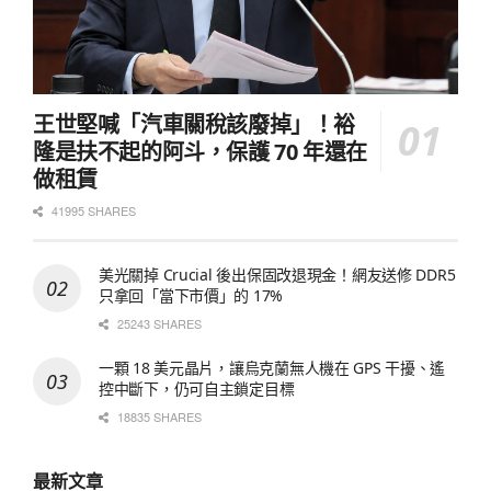
王世堅喊「汽車關稅該廢掉」！裕
隆是扶不起的阿斗，保護 70 年還在
做租賃
41995 SHARES
美光關掉 Crucial 後出保固改退現金！網友送修 DDR5
只拿回「當下市價」的 17%
25243 SHARES
一顆 18 美元晶片，讓烏克蘭無人機在 GPS 干擾、遙
控中斷下，仍可自主鎖定目標
18835 SHARES
最新文章