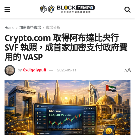
Home
加密貨幣市場
市場分析
Crypto.com 取得阿布達比央行
SVF 執照，成首家加密支付政府費
用的 VASP
A
by
0xJigglypuff
2026-05-11
A