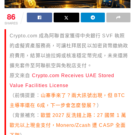
86
SHARES
Crypto.com 成為阿聯首家獲得中央銀行 SVF 執照
的虛擬資產服務商，可讓杜拜居民以加密貨幣繳納政
府費用，結算以迪拉姆或核准穩定幣完成，未來還將
擴充套件至阿聯航空與免稅店支付。
原文來自
Crypto.com Receives UAE Stored
Value Facilities License
（前情提要：
山寨季來了？兩大訊號出現，但 BTC
主導率還在 6成，下一步會怎麼發展？
）
（背景補充：
歐盟 2027 反洗錢上路：27 國禁 1 萬
歐元以上現金支付，Monero/Zcash 遭 CASP 全面