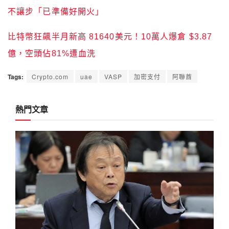
不讓步「已準備好開火」
比特幣狂飆半月新高 81640美元！10萬人爆倉 $3.87
億，空頭佔81%遭血洗
Tags:
Crypto.com
uae
VASP
加密支付
阿聯酋
熱門文章