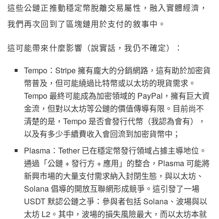
這些公鏈正推動穩定幣脫離交易屬性，融入實體經濟，
我們再次回到了區塊鏈用於支付的敘事中。
這可能帶來什麼影響（說實話，我仍不確定）：
Tempo：Stripe 擁有龐大的分銷網路，這有助於加密貨
幣普及，但可能繞過比特幣或以太坊的現貨需求。
Tempo 最終可能成為加密領域的 PayPal，擁有巨大資
金流，但對以太坊等公鏈的價值傳導有限。目前尚不
清楚的是，Tempo 是否會發行代幣（我認為會有），
以及有多少手續費收入會回流到加密貨幣中；
Plasma：Tether 已在穩定幣發行領域占據主導地位。
通過「公鏈 + 發行方 + 應用」的整合，Plasma 可能將
新興市場的大量支付需求納入封閉生態，與以太坊、
Solana 倡導的開放互聯網形成競爭。這引發了一場
USDT 默認公鏈之爭：參與者包括 Solana、波場與以
太坊 L2。其中，波場的損失風險最大，而以太坊本就