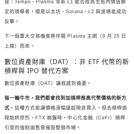
是：Tempo、Plasma 等新 L1 能否成為生態內價值鎖
定的領導者，還是以太坊、Solana、L2 與波場能成功
反擊。
下一個重大交易機會將伴隨 Plasma 主網（9 月 25 日
上線）而來。
數位資產財庫（DAT）：非 ETF 代幣的新
槓桿與 IPO 替代方案
數位資產財庫（DAT）讓我感到擔憂。
每一輪牛市，我們都會找到加槓桿推高代幣價格的新方
式
。這種方式能讓價格漲幅遠超現貨買入，但去槓桿過
程始終慘烈。FTX 崩盤時，中心化金融（CeFi）槓桿
引發的強制拋售曾摧毀整個市場。