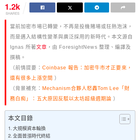
1.2k
SHARES
當前加密市場已轉變，不再是投機賭場或狂熱泡沫，
而是邁入結構性變革與廣泛採用的新時代。本文源自
Ignas 所著
文章
，由 ForesightNews 整理、編譯及
撰稿。
（前情提要：
Coinbase 報告：加密牛市才正要來，
還有很多上漲空間
）
（背景補充：
Mechanism合夥人怒轟Tom Lee「財
務白痴」：五大原因反駁以太坊超級週期論
）
本文目錄
大規模資本輪換
全面普漲時代終結