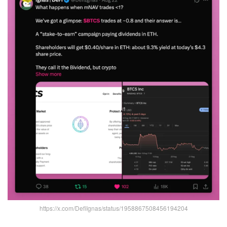
https://x.com/DefiIgnas/status/1958867508456194204