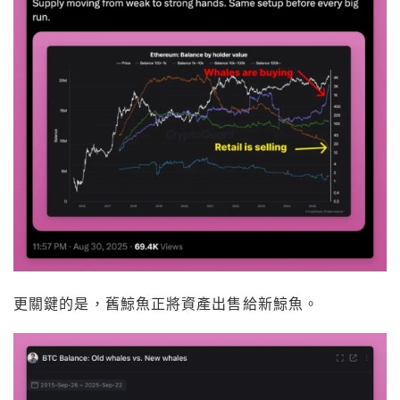
更關鍵的是，舊鯨魚正將資產出售給新鯨魚。