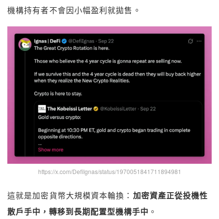
機構持有者不會因小幅盈利就拋售。
https://x.com/DefiIgnas/status/1970051841711894981
這就是加密貨幣大規模資本輪換：
加密資產正從投機性
散戶手中，轉移到長期配置型機構手中
。