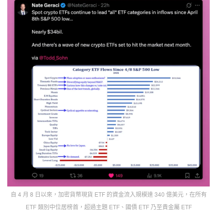
自 4 月 8 日以來，加密貨幣現貨 ETF 的資金流入規模達 340 億美元，在所有
ETF 類別中位居榜首，超過主題 ETF、國債 ETF 乃至貴金屬 ETF