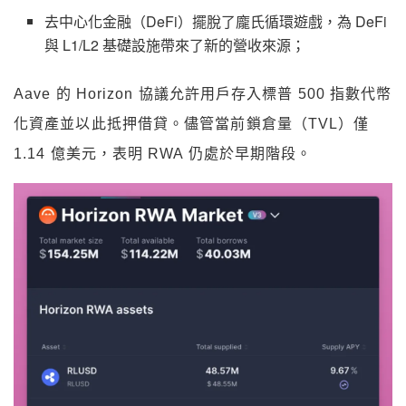
去中心化金融（DeFi）擺脫了龐氏循環遊戲，為 DeFi
與 L1/L2 基礎設施帶來了新的營收來源；
Aave 的 Horizon 協議允許用戶存入標普 500 指數代幣
化資產並以此抵押借貸。儘管當前鎖倉量（TVL）僅
1.14 億美元，表明 RWA 仍處於早期階段。