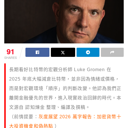
91
SHARES
長期看好比特幣的宏觀分析師 Luke Gromen 在
2025 年底大幅減倉比特幣，並非因為情緒或價格，
而是對宏觀環境「順序」的判斷改變。他認為我們正
離開金融優先的世界，進入現實政治回歸的時代。本
文源自 認知煉金 整理、編譯及撰稿。
（前情提要：
灰度展望 2026 萬字報告：加密貨幣十
大投資機會和偽熱點
）