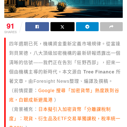
91
SHARES
四年週期已死，機構資金重新定義市場規律。從富達
到貝萊德，八大頂級加密機構的最新研報透露出一個
清晰的信號——我們正在告別「狂野西部」，迎來一
個由機構主導的新時代。本文源自
Tree Finance
所
著文章，由Foresight News整理、編譯及撰稿。
（前情提要：
Google 搜尋「加密貨幣」熱度跌到谷
底，白銀成新避風港
）
（背景補充：
日本擬引入加密貨幣「分離課稅制
度」：現貨、衍生品及ETF交易單獨課稅，稅率統一