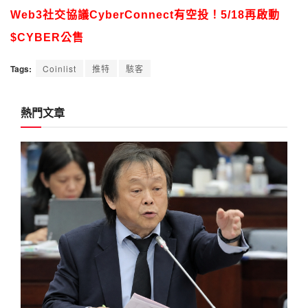
Web3社交協議CyberConnect有空投！5/18再啟動
$CYBER公售
Tags:
Coinlist
推特
駭客
熱門文章