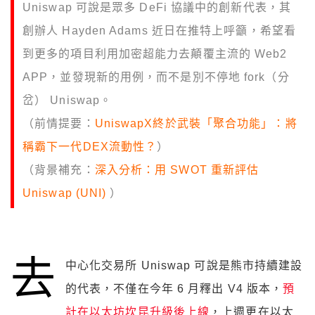
Uniswap 可說是眾多 DeFi 協議中的創新代表，其
創辦人 Hayden Adams 近日在推特上呼籲，希望看
到更多的項目利用加密超能力去顛覆主流的 Web2
APP，並發現新的用例，而不是別不停地 fork（分
岔） Uniswap。
（前情提要：
UniswapX終於武裝「聚合功能」：將
稱霸下一代DEX流動性？
）
（背景補充：
深入分析：用 SWOT 重新評估
Uniswap (UNI)
）
去
中心化交易所 Uniswap 可說是熊市持續建設
的代表，不僅在今年 6 月釋出 V4 版本，
預
計在以太坊坎昆升級後上線
，上週更在以太