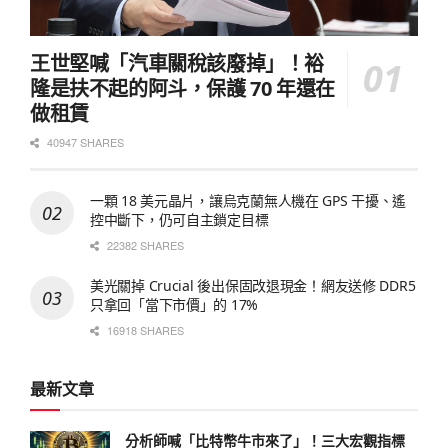
王世堅喊「汽車關稅該廢掉」！裕
隆是扶不起的阿斗，保護 70 年還在
做租賃
40947 SHARES
一顆 18 美元晶片，讓烏克蘭無人機在 GPS 干擾、遙
控中斷下，仍可自主鎖定目標
22382 SHARES
美光關掉 Crucial 後出保固改退現金！網友送修 DDR5
只拿回「當下市價」的 17%
16918 SHARES
最新文章
分析師喊「比特幣牛市來了」！三大宏觀指標