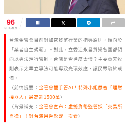
96
SHARES
台灣金管會目前對加密貨幣行業的指導原則，傾向於
「業者自主規範」。對此，立委江永昌質疑各國都傾
向以專法進行管制，台灣是否進度太慢？主委黃天牧
則表示太早立專法可能導致光環效應，讓民眾疏於戒
備。
（前情提要：
金管會插手管AI！特殊小組嚴審「理財
機器人」最高罰1500萬
）
（背景補充：
金管會宣布：虛擬貨幣監管採「交易所
自律」！對台灣用戶影響一次看
）