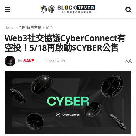
Home
加密貨幣市場
ICO
Web3社交協議CyberConnect有
空投！5/18再啟動$CYBER公售
A
by
SAKE
2023-04-28
A