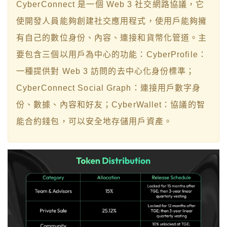
CyberConnect 是一個 Web 3 社交網路協議，它
使開發人員能夠創建社交應用程式，使用戶能夠擁
有自己的數位身份、內容、連接和貨幣化管道。主
要包含三個以用戶為中心的功能：CyberProfile：
一種提供對 Web 3 訪問的去中心化身份標準；
CyberConnect Social Graph：連接用戶數字身
份、數據、內容和好友；CyberWallet：協議的智
能合約錢包，可以安全地存儲用戶資產。