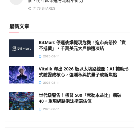
個，明年起帶進考場就不計分
7178 SHARES
最新文章
BitMart 停運後爆提現危機！造市商怒控「資
不抵債」，千萬美元大戶慘遭凍結
2026-08-11
Vitalik 釋出 2026 版以太坊路線圖：AI 輔助形
式驗證成核心，強隱私與抗量子成新焦點
2026-08-11
世代級警告！標普 500「席勒本益比」飆破
40，重現網路泡沫極端估值
2026-08-11