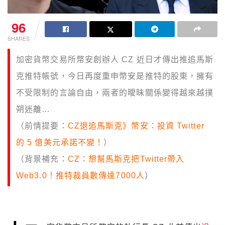
96
SHARES
加密貨幣交易所幣安創辦人 CZ 近日才傳出推追馬斯
克推特帳號，今日再度重申幣安是推特的股東，擁有
不受限制的言論自由，兩者的曖昧關係變得越來越撲
朔迷離…
（前情提要：
CZ退追馬斯克》幣安：投資 Twitter
的 5 億美元承諾不變！
）
（背景補充：
CZ：想幫馬斯克把Twitter帶入
Web3.0！推特裁員數傳達7000人
）