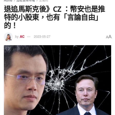
Home
加密貨幣市場
交易所
退追馬斯克後》CZ ：幣安也是推
特的小股東，也有「言論自由」
的！
A
by
AC
2023-05-27
A