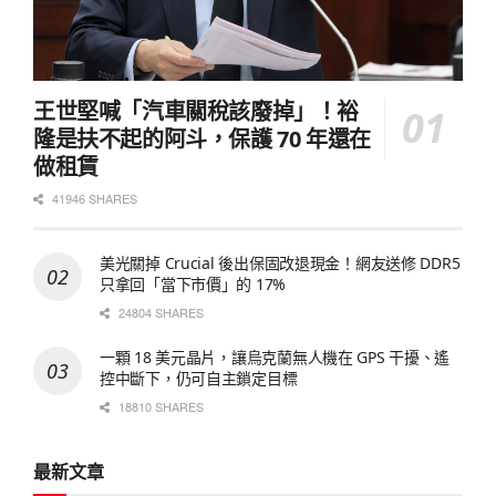
王世堅喊「汽車關稅該廢掉」！裕
隆是扶不起的阿斗，保護 70 年還在
做租賃
41946 SHARES
美光關掉 Crucial 後出保固改退現金！網友送修 DDR5
只拿回「當下市價」的 17%
24804 SHARES
一顆 18 美元晶片，讓烏克蘭無人機在 GPS 干擾、遙
控中斷下，仍可自主鎖定目標
18810 SHARES
最新文章