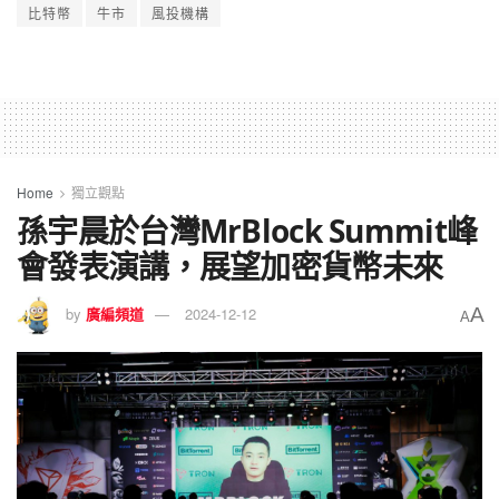
比特幣
牛市
風投機構
Home
獨立觀點
孫宇晨於台灣MrBlock Summit峰
會發表演講，展望加密貨幣未來
A
by
廣編頻道
2024-12-12
A