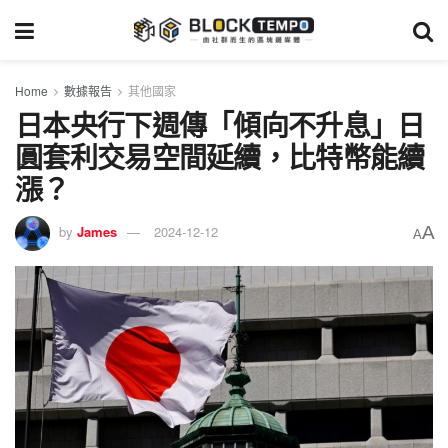
Home
數據報告
其他國家
日本央行下週傳「傾向不升息」日
圓套利交易空間延續，比特幣能續
漲？
A
by
James
2024-12-12
A