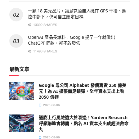
一顆 18 美元晶片，讓烏克蘭無人機在 GPS 干擾、遙
控中斷下，仍可自主鎖定目標
13302 SHARES
OpenAI 產品長爆料：Google 提早一年就做出
ChatGPT 同款，卻不敢發佈
11493 SHARES
最新文章
Google 母公司 Alphabet 發債籌資 250 億美
元！為 AI 擴張備足銀彈，全年資本支出上看
2050 億鎂
2026-08-06
通膨上行風險遠大於衰退！Yardeni Research
呼籲聯準會轉鷹，點名 AI 資本支出成經濟救命
丸
2026-08-06