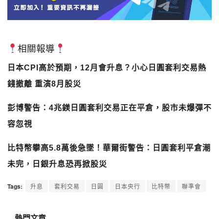
相關報導
日本CPI高於預期，12月會升息？小心日圓套利交易熱
錢撤離 重演8月股災
彭博警告：4兆鎂日圓套利交易正在平倉，股市未爆彈不
容忽視
比特幣攀高5.8萬後急墜！華爾街警告：日圓套利平倉潮
未完，日銀升息恐再掀股災
Tags:
升息
套利交易
日圓
日本央行
比特幣
聯準會
熱門文章