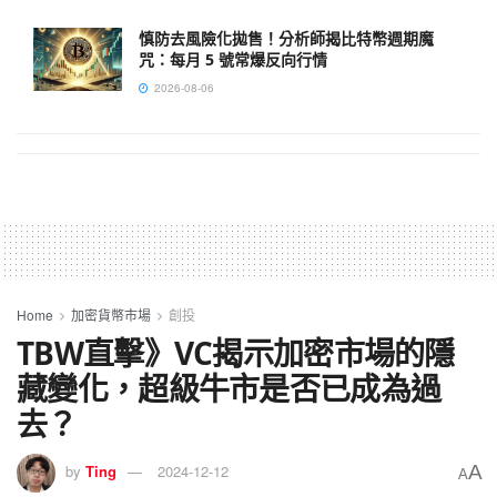
慎防去風險化拋售！分析師揭比特幣週期魔
咒：每月 5 號常爆反向行情
2026-08-06
Home
加密貨幣市場
創投
TBW直擊》VC揭示加密市場的隱
藏變化，超級牛市是否已成為過
去？
A
by
Ting
2024-12-12
A