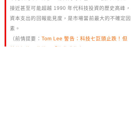
接近甚至可能超越 1990 年代科技投資的歷史高峰，
資本支出的回報能見度，是市場當前最大的不確定因
素。
（前情提要：
Tom Lee 警告：科技七巨頭止跌！但
其他板塊可能進入「滾動式熊市」
）
（背景補充：
野村證券：美股牛市仍受 AI 敘事支
撐，但風險不容忽視
）
重點摘要
高
盛報告不是出來說美股沒事，而是解釋「為
什麼你感覺市場在跌，底下其實有很多類股
在漲」。七大科技巨頭（Magnificent 7）這