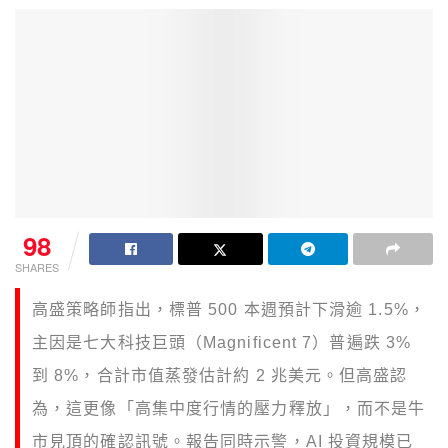
98
SHARES
高盛策略師指出，標普 500 本週預計下滑逾 1.5%，
主因是七大科技巨頭（Magnificent 7）普遍跌 3%
到 8%，合計市值蒸發估計約 2 兆美元。但高盛認
為，這更像「高集中度行情的壓力釋放」，而不是牛
市見頂的確認訊號。報告同時示警，AI 投資規模已