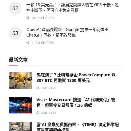
一顆 18 美元晶片，讓烏克蘭無人機在 GPS 干擾、遙
控中斷下，仍可自主鎖定目標
13302 SHARES
OpenAI 產品長爆料：Google 提早一年就做出
ChatGPT 同款，卻不敢發佈
11493 SHARES
最新文章
熊底到了？比特幣礦企 PowerCompute 以
307 BTC 再融資 1800 萬美元
2026-08-06
Visa、Mastercard 搶進「AI 代理支付」管
道，但至今交易額僅 1.36 億鎂
2026-08-06
當 AI 爬蟲免費抓內容，《TIME》決定把業配
廣告直接餵給模型