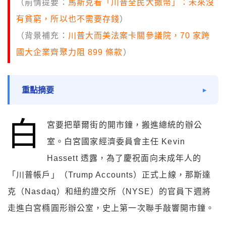
（前情提要：
馬斯克看「川普全民大撒幣」：未來沒
有貧窮，所以也不需要存錢
）
（背景補充：
川普大而美法案卡關參議院，70 家跨
國大企業齊聚力阻 899 條款
）
重點摘要
白
宮要把華爾街的開市鐘，搬進總統的辦公
室。白宮國家經濟委員會主任 Kevin
Hassett 透露，為了慶祝面向未成年人的
「川普帳戶」（Trump Accounts）正式上線，那斯達
克（Nasdaq）和紐約證交所（NYSE）的官員下週將
走進白宮橢圓形辦公室，史上第一次聯手敲響開市鐘。