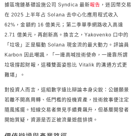
2.71 億美元，再創新高。換言之，Yakovenko 口中的
「垃圾」正是驅動 Solana 現金流的最大動力。評論員
Karbon 因此嘲諷，「一邊高喊技術使命，一邊靠所謂
垃圾撐起財報，這種雙面姿態比 Vitalik 的溝通方式更
難堪」。
對投資人而言，這組數字遠比辯論本身尖銳：公鏈願景
若離不開高周轉、低門檻的投機資產，技術敘事便注定
隨風搖擺。短線交易者樂見手續費飆升，但基層開發者
開始質疑，資源是否正被流量遊戲排擠。
價值辯證與產業路徑
Pollak 在同一場討論中為 NFT 與迷因幣辯護，強調區
塊鏈不只供應金融基礎設施，也是文化載體，「價格之
外還有藝術與社群認同」。這場交鋒凸顯產業內部對