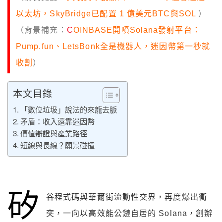
以太坊，SkyBridge已配置 1 億美元BTC與SOL
）
（背景補充：
C
OINBASE開噴Solana發射平台：
Pump.fun、LetsBonk全是機器人，迷因幣第一秒就
收割
）
本文目錄
「數位垃圾」說法的來龍去脈
矛盾：收入還靠迷因幣
價值辯證與產業路徑
短線與長線？願景碰撞
矽
谷程式碼與華爾街流動性交界，再度爆出衝
突，一向以高效能公鏈自居的 Solana，創辦