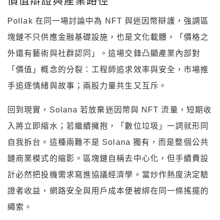
「價值」概念的分裂：工程師追求效率與安全，市場推
手追逐情緒與故事；兩股力量共生又互斥。
回到現實，Solana 若放棄迷因幣與 NFT 流量，短期收
入將立即縮水；若繼續擁抱，「數位垃圾」一詞就形同
自我拆台。這種兩難不是 Solana 獨有，而是整個公共
鏈商業模式的縮影。區塊鏈自稱去中心化，但手續費設
計必然把投機需求寫進協議經濟學。當炒作熱度決定驗
證者收益，網路安全與用戶成本便被綁在同一條搖擺的
繩索。
對監管者來說，Yakovenko 的言論反而提供一段意外
的證詞：如果連創辦人都否認迷因幣與 NFT 具有內在
價值，未來政策討論可能更加傾向對投機性代幣加以限