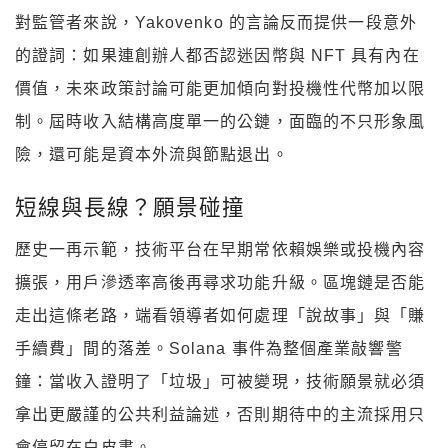
制。屆時收入結構高度單一的公鏈，面臨的不只形象風
險，還可能是資本外流與節點退出。
短線與長線？願景碰撞
歷史一再示範，技術平台在早期常依賴娛樂或投機內容
擴張，用戶滲透率高後再尋求功能升級。區塊鏈是否能
走出這條老路，端看領導者如何處理「說故事」與「賺
手續費」間的落差。Solana 事件為整個產業敲響警
鐘：當收入證明了「垃圾」可被變現，技術願景就必須
拿出更嚴謹的公共利益論述，否則期待中的主流採用只
會停留在白皮書。
當「數位垃圾」的話題熱度消散，留下的問題才真正尖
銳：公鏈要靠什麼維持可持續經濟？Solana 的下一份