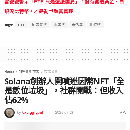
富爸爸警示「ETF 只是壁紙騙局」：擁有實體黃金、白
銀與比特幣，才是亂世致富真理
Tags:
ETF
加密貨幣
山寨幣
市佔率
比特幣
Home
加密貨幣市場
市場分析
Solana創辦人開噴迷因幣NFT「全
是數位垃圾」，社群開戰：但收入
佔62%
A
by
0xJigglypuff
2025-07-28
A