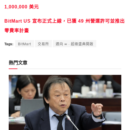
1,000,000 美元
BitMart US 宣布正式上線，已獲 49 州營運許可並推出
零費率計畫
Tags:
BitMart
交易所
邁向 ∞ · 超級盛典開啟
熱門文章