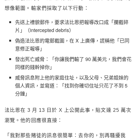
想像範圍。輸家們採取了以下行動：
先送上禮貌郵件，要求法比恩把報導改口成「攔截碎
片」（intercepted debris）
偽造法比恩的電郵截圖，在 X 上廣傳，謊稱他「已同
意修正報導」
發出死亡威脅：「你讓我們輸了 90 萬美元，我們會花
同樣的錢幹掉你」
威脅訊息附上他的家庭住址，以及父母、兄弟姐妹的
個人資訊，並寫道：「找到你確切住址只花了不到 5
分鐘」
法比恩在 3 月 13 日於 X 上公開此事，貼文達 25 萬次
瀏覽。他的回應很直接：
「我對那些賭徒的訊息很簡單：去你的，別再騷擾我