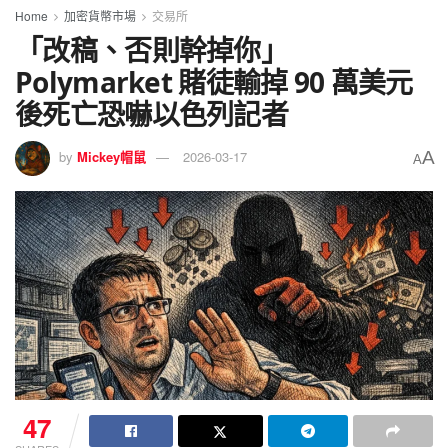
Home
加密貨幣市場
交易所
「改稿、否則幹掉你」
Polymarket 賭徒輸掉 90 萬美元
後死亡恐嚇以色列記者
A
by
Mickey帽鼠
2026-03-17
A
47