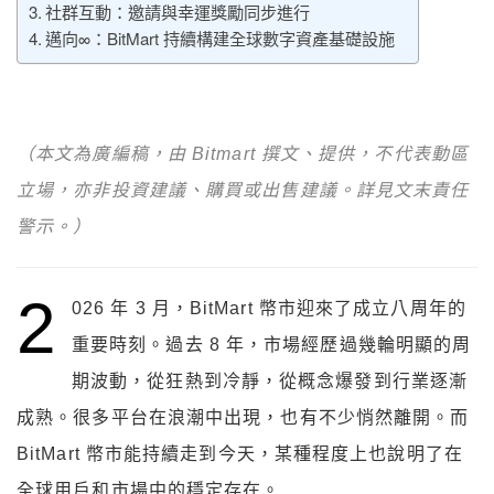
社群互動：邀請與幸運獎勵同步進行
邁向∞：BitMart 持續構建全球數字資產基礎設施
（本文為廣編稿，由 Bitmart 撰文、提供，不代表動區
立場，亦非投資建議、購買或出售建議。詳見文末責任
警示。）
2
026 年 3 月，BitMart 幣市迎來了成立八周年的
重要時刻。過去 8 年，市場經歷過幾輪明顯的周
期波動，從狂熱到冷靜，從概念爆發到行業逐漸
成熟。很多平台在浪潮中出現，也有不少悄然離開。而
BitMart 幣市能持續走到今天，某種程度上也說明了在
全球用戶和市場中的穩定存在。