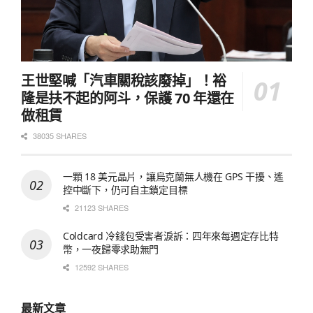
王世堅喊「汽車關稅該廢掉」！裕
隆是扶不起的阿斗，保護 70 年還在
做租賃
38035 SHARES
一顆 18 美元晶片，讓烏克蘭無人機在 GPS 干擾、遙
控中斷下，仍可自主鎖定目標
21123 SHARES
Coldcard 冷錢包受害者淚訴：四年來每週定存比特
幣，一夜歸零求助無門
12592 SHARES
最新文章