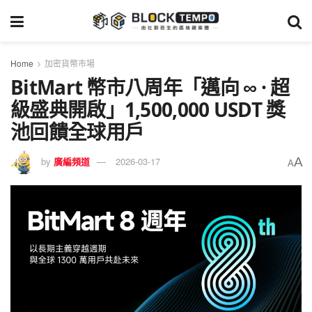
Home
加密貨幣市場
BitMart 幣市八周年「邁向 ∞ · 超
級盛典開啟」1,500,000 USDT 獎
池回饋全球用戶
A
by
廣編頻道
2026-03-17
A