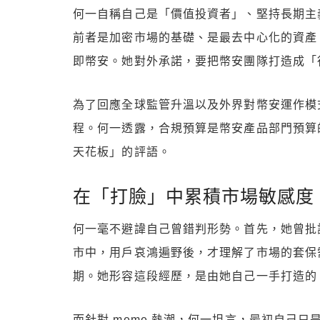
何一自稱自己是「價值投資者」、堅持長期主
前者是加密市場的基礎、是最去中心化的資產
即幣安。她對外承諾，要把幣安團隊打造成「
為了回應全球監管升溫以及外界對幣安運作模
程。何一透露，合規預算是幣安產品部門預算
天花板」的評語。
在「打臉」中累積市場敏感度
何一毫不避諱自己曾錯判形勢。首先，她曾批評
市中，用戶哀鴻遍野後，才理解了市場的套保
期。她形容這段經歷，是由她自己一手打造的
而針對 meme 熱潮，何一坦言，最初自己