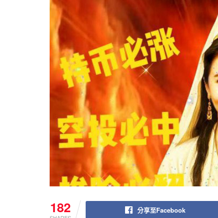
182
分享至Facebook
SHARES