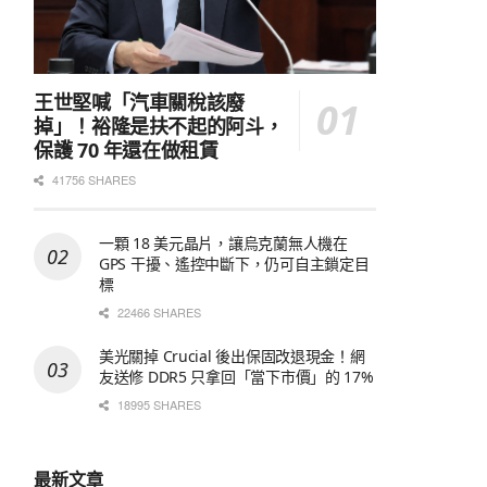
王世堅喊「汽車關稅該廢
掉」！裕隆是扶不起的阿斗，
保護 70 年還在做租賃
41756 SHARES
一顆 18 美元晶片，讓烏克蘭無人機在
GPS 干擾、遙控中斷下，仍可自主鎖定目
標
22466 SHARES
美光關掉 Crucial 後出保固改退現金！網
友送修 DDR5 只拿回「當下市價」的 17%
18995 SHARES
最新文章