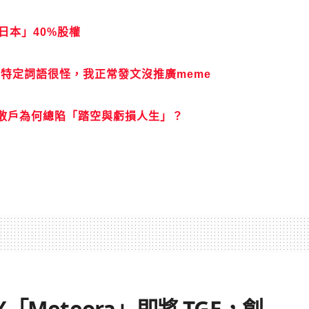
日本」40%股權
特定詞語很怪，我正常發文沒推廣meme
散戶為何總陷「踏空與虧損人生」？
X「Meteora」即將 TGE，創