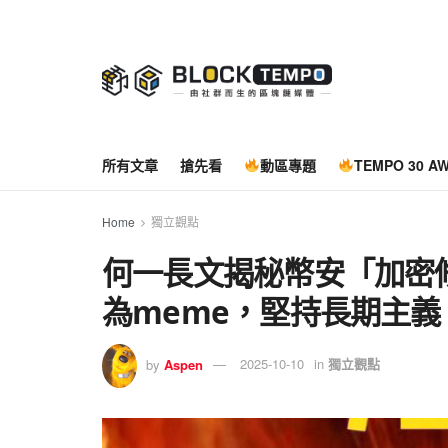
所有文章
搶先看
動區專題
TEMPO 30 A
Home
獨立觀點
何一長文揭秘幣安「加密
為meme，堅持長期主義
by
Aspen
2025-10-10
in
獨立觀點