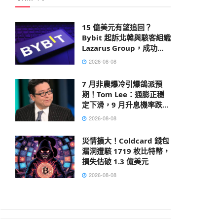
15 億美元有望追回？
Bybit 起訴北韓與駭客組織
Lazarus Group，成功凍
結部分贓款
2026-08-08
7 月非農爆冷引爆鴿派預
期！Tom Lee：通膨正穩
定下滑，9 月升息機率跌破
40%
2026-08-08
災情擴大！Coldcard 錢包
漏洞遭駭 1719 枚比特幣，
損失估破 1.3 億美元
2026-08-08