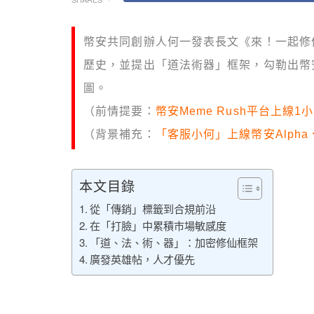
幣安共同創辦人何一發表長文《來！一起修
歷史，並提出「道法術器」框架，勾勒出幣安
圖。
（前情提要：
幣安Meme Rush平台上線
（背景補充：
「客服小何」上線幣安Alph
本文目錄
從「傳銷」標籤到合規前沿
在「打臉」中累積市場敏感度
「道、法、術、器」：加密修仙框架
廣發英雄帖，人才優先