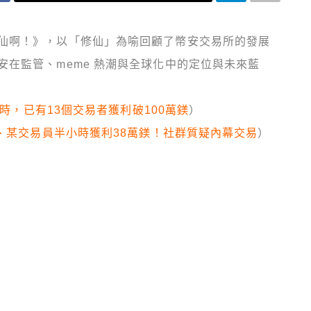
仙啊！》，以「修仙」為喻回顧了幣安交易所的發展
在監管、meme 熱潮與全球化中的定位與未來藍
1小時，已有13個交易者獲利破100萬鎂
）
a、某交易員半小時獲利38萬鎂！社群質疑內幕交易
）