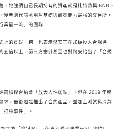
義，她強調自己長期持有的資產就是比特幣與 BNB。
，後者則代表著用戶基礎與研發能力最強的交易所，
行業最一流」的團隊。
式上的質疑，何一也表示幣安正在加碼投入合規進
的五倍以上，第三方審計甚至也對幣安給出了「合規
高槓桿合約會「放大人性弱點」，但在 2019 年熊
需求，最後還是推出了合約產品，並加上測試與冷靜
「打臉事件」。
只是視之為「陰謀盤」。但直到看到專業玩家（例如