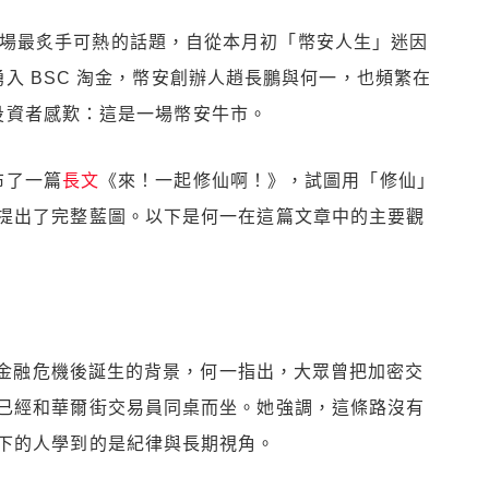
貨幣市場最炙手可熱的話題，自從本月初「幣安人生」迷因
入 BSC 淘金，幣安創辦人趙長鵬與何一，也頻繁在
投資者感歎：這是一場幣安牛市。
布了一篇
長文
《來！一起修仙啊！》，試圖用「修仙」
提出了完整藍圖。以下是何一在這篇文章中的主要觀
 年金融危機後誕生的背景，何一指出，大眾曾把加密交
已經和華爾街交易員同桌而坐。她強調，這條路沒有
下的人學到的是紀律與長期視角。