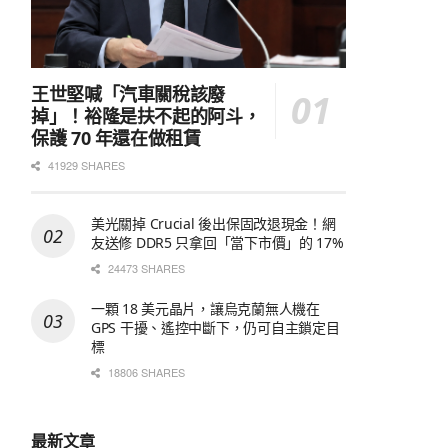
王世堅喊「汽車關稅該廢
掉」！裕隆是扶不起的阿斗，
保護 70 年還在做租賃
41929 SHARES
美光關掉 Crucial 後出保固改退現金！網
友送修 DDR5 只拿回「當下市價」的 17%
24473 SHARES
一顆 18 美元晶片，讓烏克蘭無人機在
GPS 干擾、遙控中斷下，仍可自主鎖定目
標
18806 SHARES
最新文章