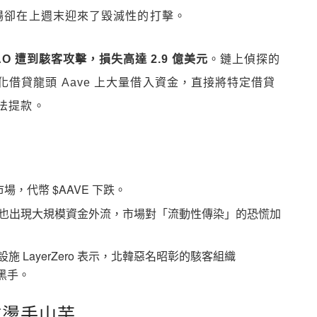
市場卻在上週末迎來了毀滅性的打擊。
DAO 遭到駭客攻擊，損失高達 2.9 億美元
。鏈上偵探的
借貸龍頭 Aave 上大量借入資金，直接將特定借貸
無法提款。
場，代幣 $AAVE 下跌。
也出現大規模資金外流，市場對「流動性傳染」的恐慌加
基礎設施 LayerZero 表示，北韓惡名昭彰的駭客組織
黑手。
成燙手山芋