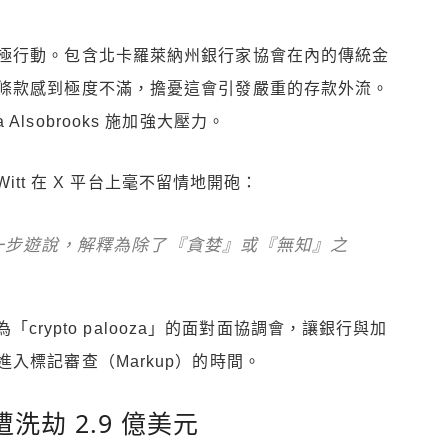
極行動。包含北卡羅萊納州銀行家協會在內的傳統金
條款感到極度不滿，擔憂這會引發嚴重的存款外流。
a Alsobrooks 施加強大壓力。
Witt 在 X 平台上毫不留情地開砲：
一步遊說，解釋為除了『貪婪』或『無知』之
為「crypto palooza」的面對面協調會，讓銀行與加
入標記審查（Markup）的時間。
遭洗劫 2.9 億美元