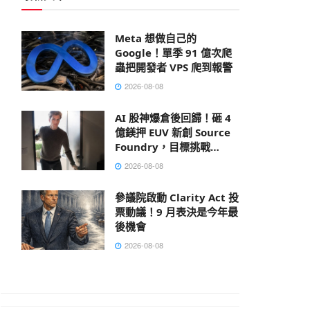
Meta 想做自己的
Google！單季 91 億次爬
蟲把開發者 VPS 爬到報警
2026-08-08
AI 股神爆倉後回歸！砸 4
億鎂押 EUV 新創 Source
Foundry，目標挑戰
ASML
2026-08-08
參議院啟動 Clarity Act 投
票動議！9 月表決是今年最
後機會
2026-08-08