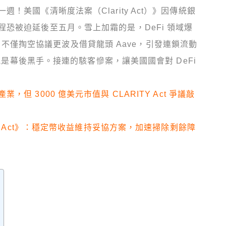
美國《清晰度法案（Clarity Act）》因傳統銀
恐被迫延後至五月。雪上加霜的是，DeFi 領域爆
客事件，不僅掏空協議更波及借貸龍頭 Aave，引發連鎖流動
可能是幕後黑手。接連的駭客慘案，讓美國國會對 DeFi
但 3000 億美元市值與 CLARITY Act 爭議敲
ty Act》：穩定幣收益維持妥協方案，加速掃除剩餘障