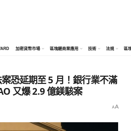
WARD
加密貨幣市場
區塊鏈商業應用
技術
法規
區
清晰度法案恐延期至 5 月！銀行業不滿
O 又爆 2.9 億鎂駭案
A
A