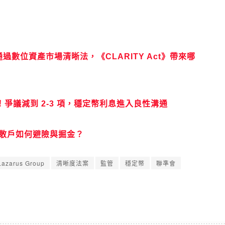
週應通過數位資產市場清晰法，《CLARITY Act》帶來哪
！爭議減到 2-3 項，穩定幣利息進入良性溝通
叛：散戶如何避險與掘金？
Lazarus Group
清晰度法案
監管
穩定幣
聯準會