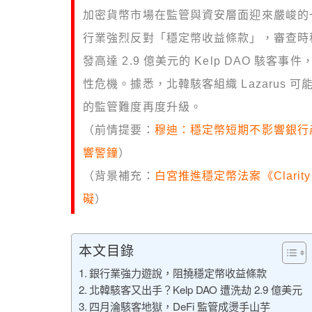
加密貨幣市場在監管與資安層面迎來嚴峻的一週！
行業強烈反對「穩定幣收益條款」，審查時程
發高達 2.9 億美元的 Kelp DAO 駭
性危機。據悉，北韓駭客組織 Lazarus 
的監管難度再度升級。
（前情提要：
穆迪：穩定幣短期不影響銀行產業，
響警鐘
）
（背景補充：
白宮推進穩定幣法案《Clari
礙
）
本文目錄
銀行業強力遊說，阻撓穩定幣收益條款
北韓駭客又出手？Kelp DAO 遭洗劫 2.9 億美元
四月淪駭客地獄，DeFi 監管成燙手山芋