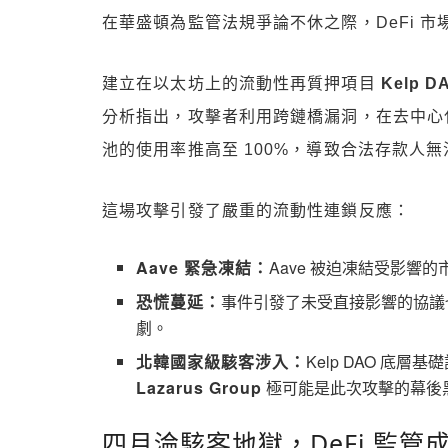
在華盛頓為監管法規爭論不休之際，DeFi 
建立在以太坊上的流動性再質押項目
Kelp 
分析指出，攻擊者利用跨鏈橋漏洞，在去中心化
池的使用率推高至 100%，導致合法存款人
這場攻擊引發了嚴重的流動性連鎖反應：
Aave 緊急凍結：
Aave 被迫凍結受影響的市
恐慌蔓延：
事件引發了未受直接影響的協議
劇。
北韓國家級駭客涉入：
Kelp DAO 底層
Lazarus Group
極可能是此次攻擊的幕後
四月淪駭客地獄，DeFi 監管