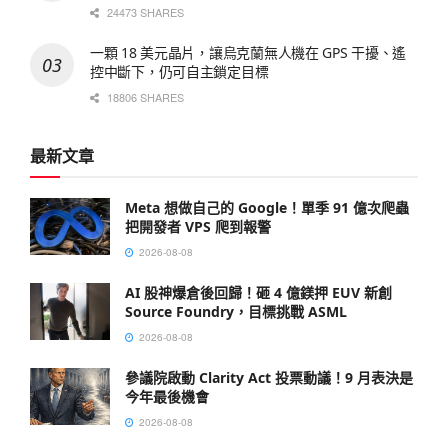
24473 SHARES
一顆 18 美元晶片，讓烏克蘭無人機在 GPS 干擾、遙
控中斷下，仍可自主鎖定目標
18806 SHARES
最新文章
Meta 想做自己的 Google！單季 91 億次爬蟲
把開發者 VPS 爬到報警
2026-08-08
AI 股神爆倉後回歸！砸 4 億鎂押 EUV 新創
Source Foundry，目標挑戰 ASML
2026-08-08
參議院啟動 Clarity Act 投票動議！9 月表決是
今年最後機會
2026-08-08