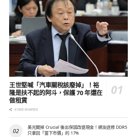
王世堅喊「汽車關稅該廢掉」！裕
隆是扶不起的阿斗，保護 70 年還在
做租賃
41929 SHARES
美光關掉 Crucial 後出保固改退現金！網友送修 DDR5
只拿回「當下市價」的 17%