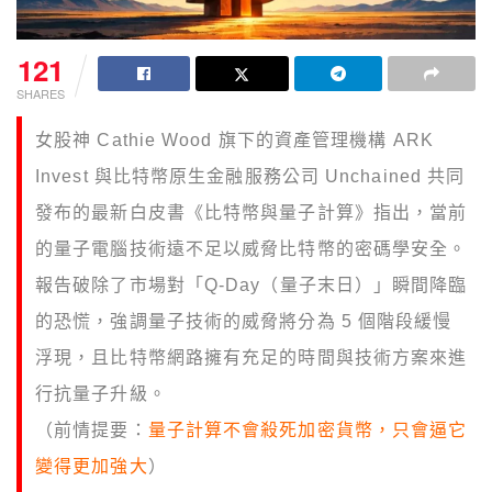
121
SHARES
女股神 Cathie Wood 旗下的資產管理機構 ARK
Invest 與比特幣原生金融服務公司 Unchained 共同
發布的最新白皮書《比特幣與量子計算》指出，當前
的量子電腦技術遠不足以威脅比特幣的密碼學安全。
報告破除了市場對「Q-Day（量子末日）」瞬間降臨
的恐慌，強調量子技術的威脅將分為 5 個階段緩慢
浮現，且比特幣網路擁有充足的時間與技術方案來進
行抗量子升級。
（前情提要：
量子計算不會殺死加密貨幣，只會逼它
變得更加強大
）