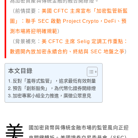
為加密資產與傳統金融的融合開綠燈。
（前情提要：
美國 CFTC 主席宣布「加密監管新藍
圖」：聯手 SEC 啟動 Project Crypto，DeFi、預
測市場將迎明確規範
）
（背景補充：
美 CFTC 主席 Selig 定調工作重點：
數週開內放加密永續合約、終結與 SEC 地盤之爭
）
本文目錄
反對「羞辱式監管」，追求最低有效劑量
預告「創新豁免」，為代幣化證券開綠燈
加密專案小組全力推進，廣徵公眾意見
美
國加密貨幣與傳統金融市場的監管風向正迎
來關鍵轉折。美國證券交易委員會（SEC）