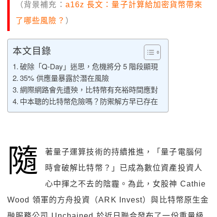
（背景補充：
a16z 長文：量子計算給加密貨幣帶來
了哪些風險？
）
本文目錄
破除「Q-Day」迷思，危機將分 5 階段顯現
35% 供應量暴露於潛在風險
網際網路會先遭殃，比特幣有充裕時間應對
中本聰的比特幣危險嗎？防禦解方早已存在
隨
著量子運算技術的持續推進，「量子電腦何
時會破解比特幣？」已成為數位資產投資人
心中揮之不去的陰霾。為此，女股神 Cathie
Wood 領軍的方舟投資（ARK Invest）與比特幣原生金
融服務公司 Unchained 於近日聯合發布了一份重量級