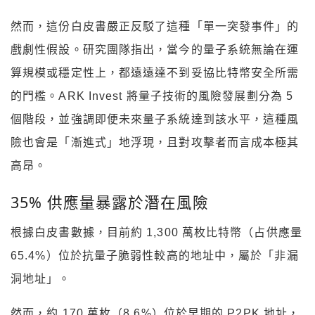
然而，這份白皮書嚴正反駁了這種「單一突發事件」的
戲劇性假設。研究團隊指出，當今的量子系統無論在運
算規模或穩定性上，都遠遠達不到妥協比特幣安全所需
的門檻。ARK Invest 將量子技術的風險發展劃分為 5
個階段，並強調即便未來量子系統達到該水平，這種風
險也會是「漸進式」地浮現，且對攻擊者而言成本極其
高昂。
35% 供應量暴露於潛在風險
根據白皮書數據，目前約 1,300 萬枚比特幣（占供應量
65.4%）位於抗量子脆弱性較高的地址中，屬於「非漏
洞地址」。
然而，約 170 萬枚（8.6%）位於早期的 P2PK 地址，