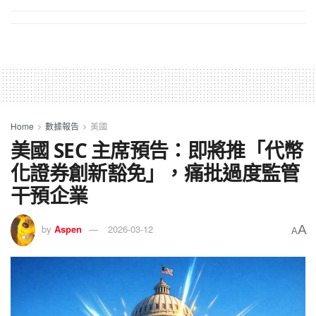
Home
數據報告
美國
美國 SEC 主席預告：即將推「代幣
化證券創新豁免」，痛批過度監管
干預企業
A
by
Aspen
2026-03-12
A